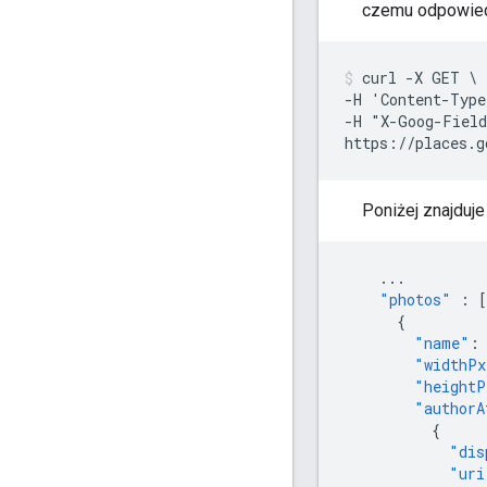
czemu odpowied
curl -X GET \

-H 'Content-Type
-H "X-Goog-Field
https://places.g
Poniżej znajduje
...
"photos"
:
[
{
"name"
:
"widthPx
"heightP
"authorA
{
"dis
"uri