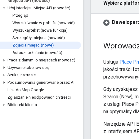
Miejsca API (nowość)
Wybierz platfo
Użyj interfejsu Miejsc API (nowość)
Przegląd
Deweloperz
Wyszukiwanie w pobliżu (nowość)
Wyszukaj tekst (nowa funkcja)
Szczegóły miejsca (nowość)
Wprowadz
Zdjęcia miejsc (nowe)
Autouzupełnianie (nowość)
Praca z danymi o miejscach (nowość)
Usługa
Place Ph
Używanie tokenów sesji
jakości treści 
Szukaj na trasie
przechowywanyc
Podsumowania generowane przez AI
Gdy uzyskujesz 
Link do Map Google
Search (New), m
Zgłaszanie nieodpowiednich treści
z usługi Place P
Biblioteki klienta
na optymalny dla 
Narzędzie API E
z interfejsem AP