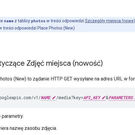
ce
name
z tablicy
photos
w treści odpowiedzi
Szczegóły miejsca (nowe
 treści odpowiedzi Place Photos (New)
tyczące Zdjęć miejsca (nowość)
hotos (New) to żądanie HTTP GET wysyłane na adres URL w for
oogleapis.com/v1/
NAME
/media?key=
API_KEY
&
PARAMETERS
 parametry:
era nazwę zasobu zdjęcia.