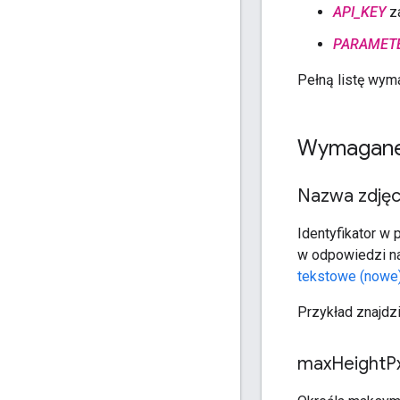
API_KEY
za
PARAMET
Pełną listę wym
Wymagane
Nazwa zdjęc
Identyfikator w 
w odpowiedzi n
tekstowe (nowe
Przykład znajdz
max
Height
P