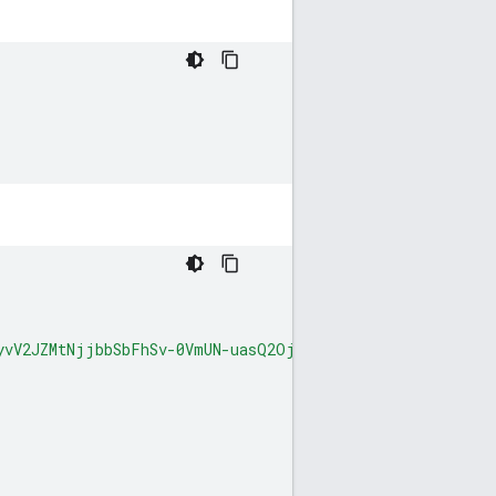
yvV2JZMtNjjbbSbFhSv-0VmUN-uasQ2Oj00XB63irPTks0-A_1rMNfd