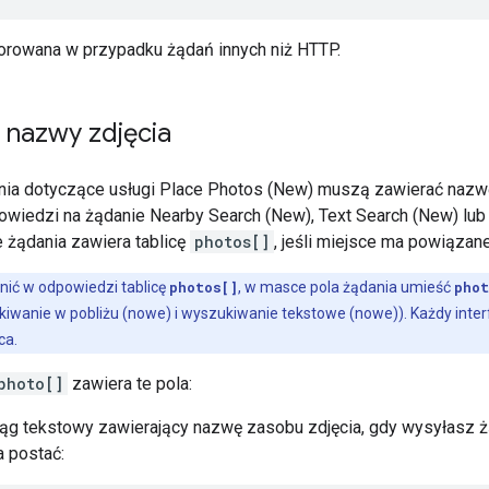
gnorowana w przypadku żądań innych niż HTTP.
 nazwy zdjęcia
ia dotyczące usługi Place Photos (New) muszą zawierać nazwę 
wiedzi na żądanie Nearby Search (New), Text Search (New) lub 
 żądania zawiera tablicę
photos[]
, jeśli miejsce ma powiązane
nić w odpowiedzi tablicę
photos[]
, w masce pola żądania umieść
phot
iwanie w pobliżu (nowe) i wyszukiwanie tekstowe (nowe)). Każdy inte
ca.
photo[]
zawiera te pola:
ąg tekstowy zawierający nazwę zasobu zdjęcia, gdy wysyłasz ż
 postać: