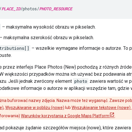
/
PLACE_ID
/photos/
PHOTO_RESOURCE
– maksymalna wysokość obrazu w pikselach.
– maksymalna szerokość obrazu w pikselach.
tributions[]
– wszelkie wymagane informacje o autorze. To p
puste.
 przez interfejs Place Photos (New) pochodzą z różnych źródeł, 
 W większości przypadków można ich używać bez podawania atry
razu. Jeśli jednak zwrócony element
photo
zawiera wartość w 
datkowe informacje o autorze w aplikacji wszędzie tam, gdzie 
żna buforować nazwy zdjęcia. Nazwa może też wygasnąć. Zawsze pobi
e)
,
Wyszukiwanie w pobliżu (nowe)
lub
Wyszukiwanie tekstowe (nowe)
uforowania)
Warunków korzystania z Google Maps Platform
.
ad pokazuje żądanie szczegółów miejsca (nowe), które zawiera