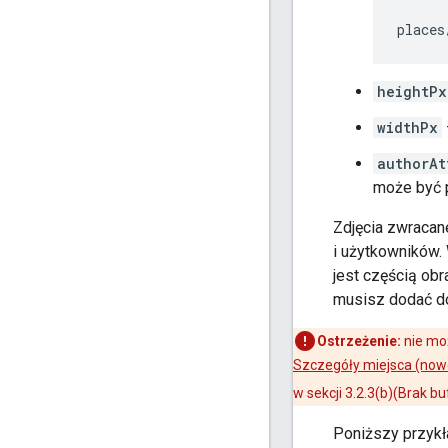
places
heightPx
widthPx
authorAt
może być 
Zdjęcia zwracane
i użytkowników.
jest częścią ob
musisz dodać do
Ostrzeżenie:
nie mo
Szczegóły miejsca (now
w sekcji 3.2.3(b)(Brak b
Poniższy przykł