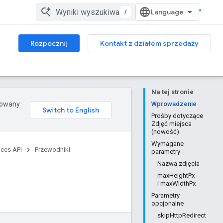
/
Rozpocznij
Kontakt z działem sprzedaży
Na tej stronie
erowany
Wprowadzenie
Prośby dotyczące
Zdjęć miejsca
(nowość)
Wymagane
aces API
Przewodniki
parametry
Nazwa zdjęcia
maxHeightPx
i maxWidthPx
Parametry
opcjonalne
skipHttpRedirect