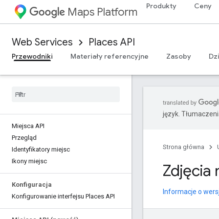
Produkty
Ceny
Maps Platform
Web Services
Places API
Przewodniki
Materiały referencyjne
Zasoby
Dz
język. Tłumaczen
Miejsca API
Przegląd
Strona główna
Identyfikatory miejsc
Ikony miejsc
Zdjęcia
Konfiguracja
Informacje o wers
Konfigurowanie interfejsu Places API