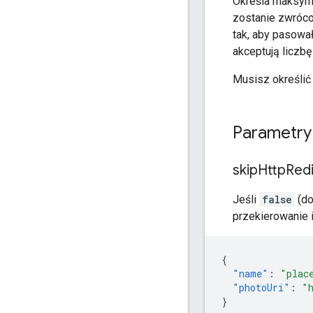
Określa maksyma
zostanie zwróco
tak, aby pasowa
akceptują liczbę
Musisz określi
Parametry
skip
Http
Red
Jeśli
false
(do
przekierowanie 
{
"name"
:
"plac
"photoUri"
:
"
}