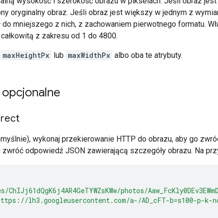
lną wysokość i szerokość obrazu w pikselach. Jeśli obraz jest 
ny oryginalny obraz. Jeśli obraz jest większy w jednym z wymi
ł do mniejszego z nich, z zachowaniem pierwotnego formatu. Wł
 całkowitą z zakresu od 1 do 4800.
ć
maxHeightPx
lub
maxWidthPx
albo oba te atrybuty.
 opcjonalne
irect
myślnie), wykonaj przekierowanie HTTP do obrazu, aby go zwróc
i zwróć odpowiedź JSON zawierającą szczegóły obrazu. Na prz
es/ChIJj61dQgK6j4AR4GeTYWZsKWw/photos/Aaw_FcKly0DEv3EWm
https://lh3.googleusercontent.com/a-/AD_cFT-b=s100-p-k-n