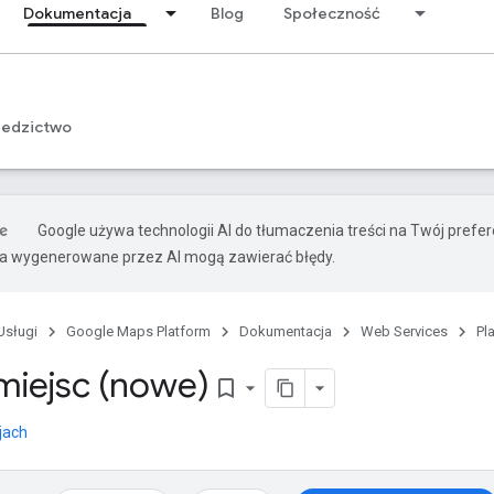
Dokumentacja
Blog
Społeczność
iedzictwo
Google używa technologii AI do tłumaczenia treści na Twój pref
ia wygenerowane przez AI mogą zawierać błędy.
Usługi
Google Maps Platform
Dokumentacja
Web Services
Pl
 miejsc (nowe)
bookmark_border
jach