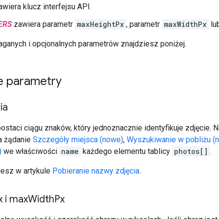
wiera klucz interfejsu API.
ERS
zawiera parametr
maxHeightPx
, parametr
maxWidthPx
lu
aganych i opcjonalnych parametrów znajdziesz poniżej.
 parametry
ia
postaci ciągu znaków, który jednoznacznie identyfikuje zdjęcie.
a żądanie
Szczegóły miejsca (nowe)
,
Wyszukiwanie w pobliżu (
)
we właściwości
name
każdego elementu tablicy
photos[]
.
iesz w artykule
Pobieranie nazwy zdjęcia
.
x i max
Width
Px