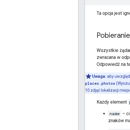
Ta opcja jest i
Pobieranie
Wszystkie żądan
zwracana w odpo
Odpowiedź na te
Uwaga:
aby uwzględ
places.photos
(Wyszuk
10 zdjęć lokalizacji miejs
Każdy element
name
– ci
znaków ma