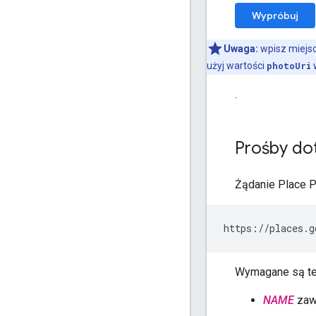
Wypróbuj
Uwaga:
wpisz miejs
użyj wartości
photoUri
w
.
Prośby do
Żądanie Place P
https://places.g
Wymagane są te
NAME
zawi