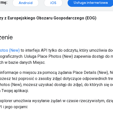
rmę:
Usługa internetowa
Android
iOS
y z Europejskiego Obszaru Gospodarczego (EOG)
enie
otos (New)
to interfejs API tylko do odczytu, który umożliwia d
fotograficznych. Usługa Place Photos (New) zapewnia dostęp do 
h w bazie danych Miejsc.
informacje o miejscu za pomocą żądania Place Details (New), N
ożesz też poprosić o zasoby zdjęć dotyczące odpowiednich treś
hotos (New), możesz uzyskać dostęp do zdjęć, do których się od
Twojej aplikacji.
xplorer umożliwia wysyłanie żądań w czasie rzeczywistym, dz
I i jego opcjami: