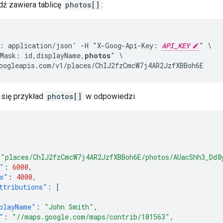
ź zawiera tablicę
photos[]
:
: application/json' -H "X-Goog-Api-Key: 
API_KEY
" \

Mask: id,displayName,
photos
" \

oogleapis.com/v1/places/ChIJ2fzCmcW7j4AR2JzfXBBoh6E
 się przykład
photos[]
w odpowiedzi.
"places/ChIJ2fzCmcW7j4AR2JzfXBBoh6E/photos/AUacShh3_Dd8
"
:
6000
,
x"
:
4000
,
ttributions"
:
[
playName"
:
"John Smith"
,
"
:
"//maps.google.com/maps/contrib/101563"
,