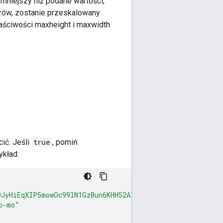
mniejszy niż podane wartości,
arów, zostanie przeskalowany
aściwości maxheight i maxwidth
ić. Jeśli
true
, pomiń
ykład:
DJyHiEqXIP5mowOc99lN1GzBun6KHH52AZ5fFA/media"
,
o-mo"