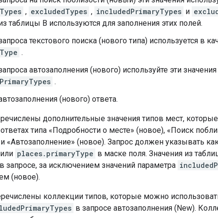
Types
,
excludedTypes
,
includedPrimaryTypes
и
exclu
из таблицы B используются для заполнения этих полей.
запроса текстового поиска (нового типа) используется в к
dType
.
запроса автозаполнения (нового) используйте эти значения
PrimaryTypes
.
автозаполнения (нового) ответа.
речислены дополнительные значения типов мест, которые
тветах типа «Подробности о месте» (новое), «Поиск побли
 и «Автозаполнение» (новое). Запрос должен указывать ка
или
places.primaryType
в маске поля. Значения из табли
в запросе, за исключением значений параметра
includedP
м (новое).
речислены коллекции типов, которые можно использовать
ludedPrimaryTypes
в запросе автозаполнения (New). Колл