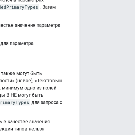
dedPrimaryTypes
. Затем
ачестве значения параметра
 для параметра
 также могут быть
зости» (новое), «Текстовый
к минимум одно из полей
цы B НЕ могут быть
rimaryTypes
для запроса с
 в качестве значения
екции типов нельзя