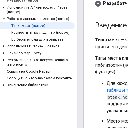
API мест (новое)
Разработч
Используйте API-интерфейс Places
(новое)
Работа с данными о местах (новое)
Введение
Типы мест (новое)
Разместить поля данных (новое)
Типы мест
— э
Выберите поля для возврата
присвоен один 
Использовать токены сеанса
Поиск по маршруту
Типы мест вк
Резюме на основе искусственного
поблизости» (н
интеллекта
функция):
Ссылка на Google Карты
Сообщить о неприемлемом контенте
Для кажд
Клиентские библиотеки
таблицы т
steak_ho
поддержи
указанны
Место мо
связанны