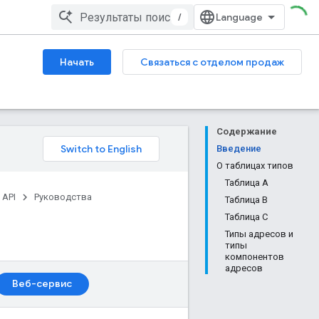
/
Начать
Связаться с отделом продаж
Содержание
Введение
О таблицах типов
Таблица А
 API
Руководства
Таблица B
Таблица C
Типы адресов и
типы
компонентов
адресов
Веб-сервис