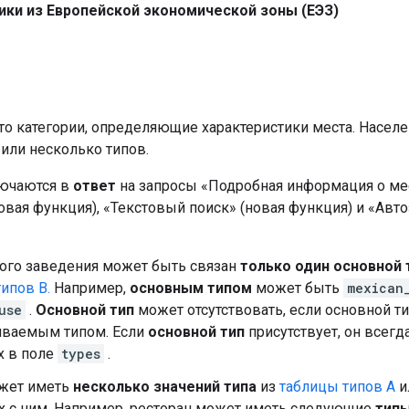
ики из Европейской экономической зоны (ЕЭЗ)
то категории, определяющие характеристики места. Насел
или несколько типов.
лючаются в
ответ
на запросы «Подробная информация о мес
овая функция), «Текстовый поиск» (новая функция) и «Авт
ого заведения может быть связан
только один основной 
ипов B.
Например,
основным типом
может быть
mexican
use
.
Основной тип
может отсутствовать, если основной ти
ваемым типом. Если
основной тип
присутствует, он всегд
х в поле
types
.
жет иметь
несколько значений типа
из
таблицы типов A
и
х с ним. Например, ресторан может иметь следующие
тип