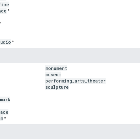
fice
ace
*
*
tudio
*
monument
museum
performing
_
arts
_
theater
sculpture
mark
lace
um
*