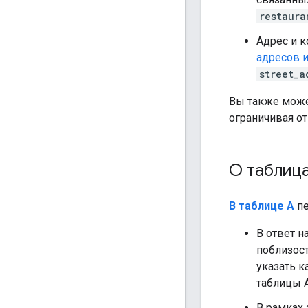
restaura
Адрес и 
адресов 
street_a
Вы также може
ограничивая о
О таблица
В таблице А
пе
В ответ н
поблизост
указать 
таблицы A
В рамках 