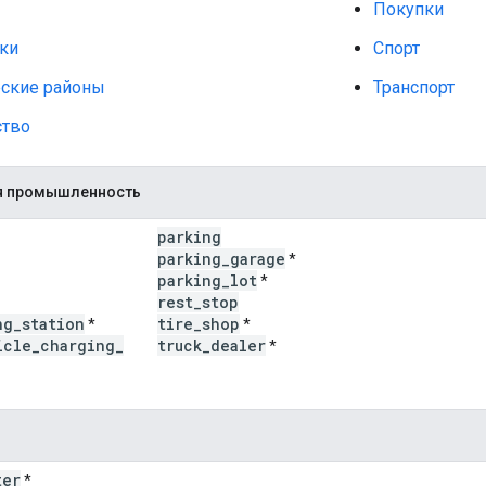
Покупки
тки
Спорт
еские районы
Транспорт
ство
я промышленность
parking
parking
_
garage
*
parking
_
lot
*
rest
_
stop
ng
_
station
tire
_
shop
*
*
icle
_
charging
_
truck
_
dealer
*
ter
*