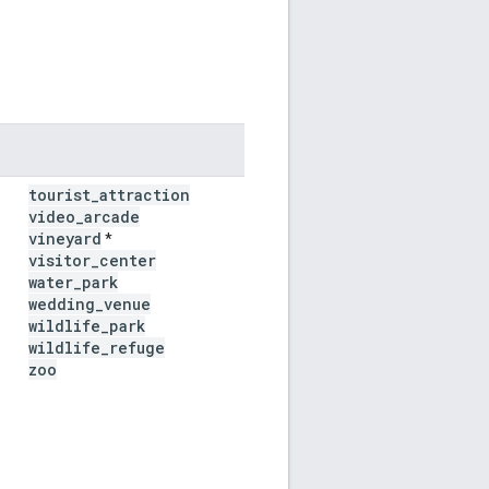
tourist
_
attraction
video
_
arcade
vineyard
*
visitor
_
center
water
_
park
wedding
_
venue
wildlife
_
park
wildlife
_
refuge
zoo