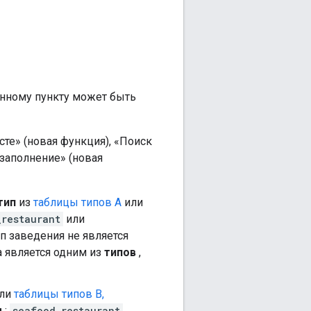
енному пункту может быть
те» (новая функция), «Поиск
озаполнение» (новая
тип
из
таблицы типов A
или
_restaurant
или
п заведения не является
а является одним из
типов
,
ли
таблицы типов B,
ы
:
seafood_restaurant
,