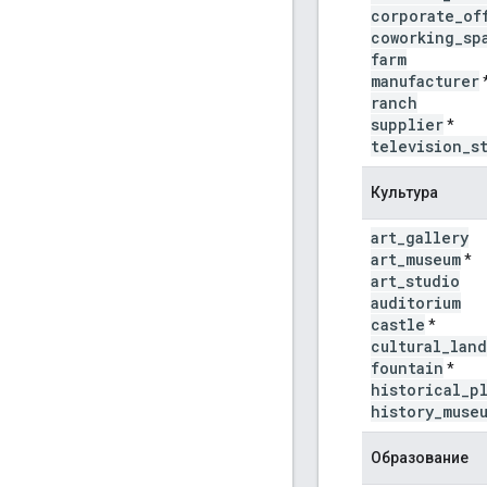
corporate
_
of
coworking
_
sp
farm
manufacturer
ranch
supplier
*
television
_
s
Культура
art
_
gallery
art
_
museum
*
art
_
studio
auditorium
castle
*
cultural
_
land
fountain
*
historical
_
p
history
_
muse
Образование