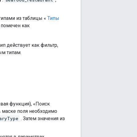
типами из таблицы «
Типы
 помечен как
тип действует как фильтр,
ым типам.
вая функция), «Поиск
в маске поля необходимо
aryType
. Затем значения из
зуются в параметрах