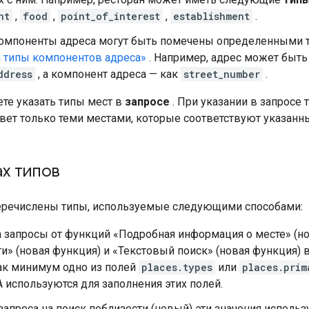
nt
,
food
,
point_of_interest
,
establishment
.
компоненты адреса могут быть помечены определенными 
и типы компонентов адреса»
. Например, адрес может быть
ddress
, а компонент адреса — как
street_number
.
те указать типы мест в
запросе
. При указании в запросе 
твет только теми местами, которые соответствуют указанн
х типов
речислены типы, используемые следующими способами:
а запросы от функций «Подробная информация о месте» (но
и» (новая функция) и «Текстовый поиск» (новая функция) 
как минимум одно из полей
places.types
или
places.prim
 используются для заполнения этих полей.
запроса на поиск поблизости (новый) эти значения исполь