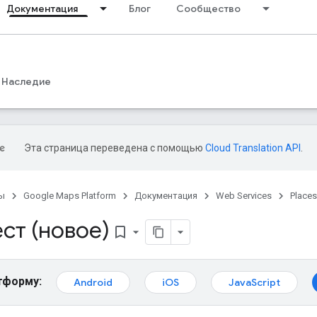
Документация
Блог
Сообщество
Наследие
Эта страница переведена с помощью
Cloud Translation API
.
ы
Google Maps Platform
Документация
Web Services
Places
ст (новое)
bookmark_border
тформу:
Android
iOS
JavaScript