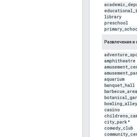
academic
_
dep
educational
_
library
preschool
primary
_
scho
Развлечения и
adventure
_
sp
amphitheatre
amusement
_
ce
amusement
_
pa
aquarium
banquet
_
hall
barbecue
_
are
botanical
_
ga
bowling
_
alle
casino
childrens
_
ca
city
_
park
*
comedy
_
club
community
_
ce