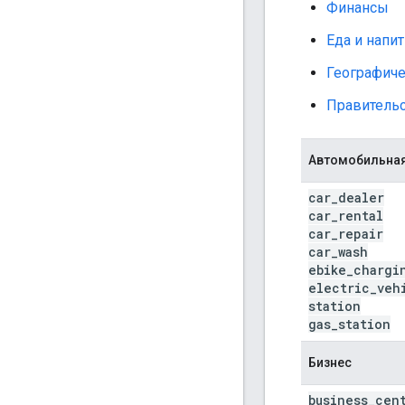
Финансы
Еда и напи
Географич
Правитель
Автомобильна
car
_
dealer
car
_
rental
car
_
repair
car
_
wash
ebike
_
chargi
electric
_
veh
station
gas
_
station
Бизнес
business
_
cen