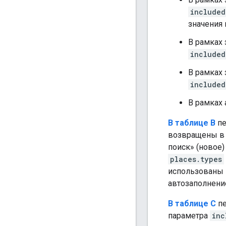
included
значения 
В рамках 
include
В рамках 
included
В рамках 
В таблице B
пе
возвращены в о
поиск» (новое)
places.types
использованы 
автозаполнение
В таблице C
пе
параметра
inc