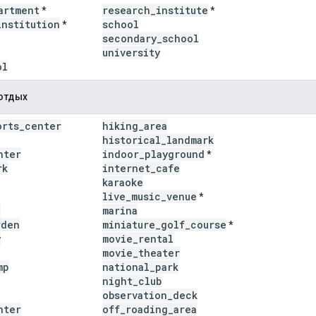
artment
research
_
institute
*
*
institution
school
*
secondary
_
school
university
ol
 отдых
orts
_
center
hiking
_
area
historical
_
landmark
nter
indoor
_
playground
*
rk
internet
_
cafe
karaoke
live
_
music
_
venue
*
a
marina
rden
miniature
_
golf
_
course
*
y
movie
_
rental
movie
_
theater
mp
national
_
park
night
_
club
observation
_
deck
nter
off
_
roading
_
area