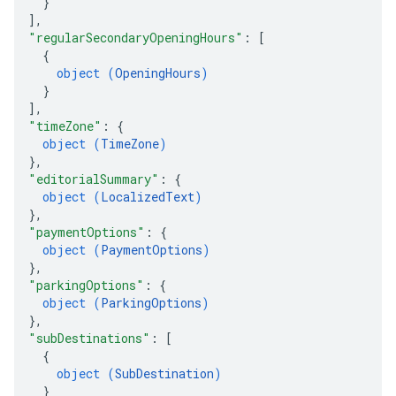
}
]
,
"regularSecondaryOpeningHours"
: 
[
{
object (
OpeningHours
)
}
]
,
"timeZone"
: 
{
object (
TimeZone
)
}
,
"editorialSummary"
: 
{
object (
LocalizedText
)
}
,
"paymentOptions"
: 
{
object (
PaymentOptions
)
}
,
"parkingOptions"
: 
{
object (
ParkingOptions
)
}
,
"subDestinations"
: 
[
{
object (
SubDestination
)
}