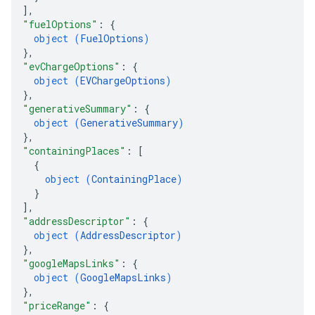
]
,
"fuelOptions"
: 
{
object (
FuelOptions
)
}
,
"evChargeOptions"
: 
{
object (
EVChargeOptions
)
}
,
"generativeSummary"
: 
{
object (
GenerativeSummary
)
}
,
"containingPlaces"
: 
[
{
object (
ContainingPlace
)
}
]
,
"addressDescriptor"
: 
{
object (
AddressDescriptor
)
}
,
"googleMapsLinks"
: 
{
object (
GoogleMapsLinks
)
}
,
"priceRange"
: 
{