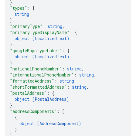
}
,
"types"
: 
[
string
]
,
"primaryType"
: 
string
,
"primaryTypeDisplayName"
: 
{
object (
LocalizedText
)
}
,
"googleMapsTypeLabel"
: 
{
object (
LocalizedText
)
}
,
"nationalPhoneNumber"
: 
string
,
"internationalPhoneNumber"
: 
string
,
"formattedAddress"
: 
string
,
"shortFormattedAddress"
: 
string
,
"postalAddress"
: 
{
object (
PostalAddress
)
}
,
"addressComponents"
: 
[
{
object (
AddressComponent
)
}
]
,