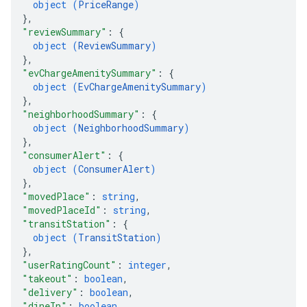
object (
PriceRange
)
}
,
"reviewSummary"
: 
{
object (
ReviewSummary
)
}
,
"evChargeAmenitySummary"
: 
{
object (
EvChargeAmenitySummary
)
}
,
"neighborhoodSummary"
: 
{
object (
NeighborhoodSummary
)
}
,
"consumerAlert"
: 
{
object (
ConsumerAlert
)
}
,
"movedPlace"
: 
string
,
"movedPlaceId"
: 
string
,
"transitStation"
: 
{
object (
TransitStation
)
}
,
"userRatingCount"
: 
integer
,
"takeout"
: 
boolean
,
"delivery"
: 
boolean
,
"dineIn"
: 
boolean
,