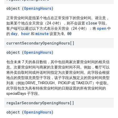
object (
OpeningHours
)
正常营业时间是指某个地点在正常安排下的营业时间。请注意，
close
如果某个地点全天营业（24 小时），则不会设置
字段。
open
客户端可以通过以下方式表示全天营业（24 小时）：将
中
day
hour
minute
0
0
0
的
、
和
设置为
。
current
Secondary
Opening
Hours[]
object (
OpeningHours
)
包含未来 7 天的条目数组，其中包括商家次要营业时间的相关信
息。次要营业时间与商家的主要营业时间不同。例如，餐厅可以
将外卖自取时间或外送时间指定为次要营业时间。此字段会根据
地点的类型填充类型子字段，该子字段从预定义的营业时间类型
列表（例如 DRIVE_THROUGH、PICKUP 或 TAKEOUT）中提取。
此字段包含为具有特殊营业时间的日期设置的所有营业时间的
specialDays 子字段。
regular
Secondary
Opening
Hours[]
object (
OpeningHours
)