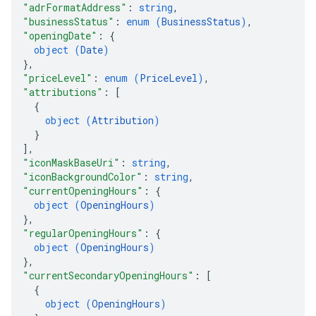
"adrFormatAddress"
: 
string
,
"businessStatus"
: 
enum (
BusinessStatus
)
,
"openingDate"
: 
{
object (
Date
)
}
,
"priceLevel"
: 
enum (
PriceLevel
)
,
"attributions"
: 
[
{
object (
Attribution
)
}
]
,
"iconMaskBaseUri"
: 
string
,
"iconBackgroundColor"
: 
string
,
"currentOpeningHours"
: 
{
object (
OpeningHours
)
}
,
"regularOpeningHours"
: 
{
object (
OpeningHours
)
}
,
"currentSecondaryOpeningHours"
: 
[
{
object (
OpeningHours
)