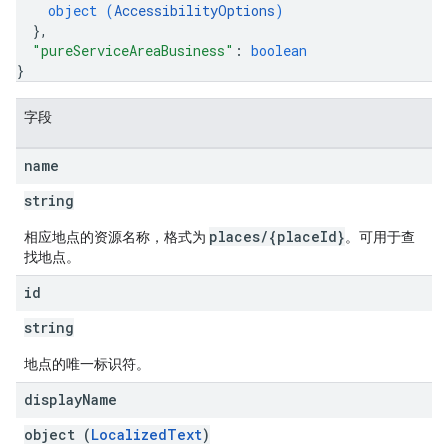
object (
AccessibilityOptions
)
}
,
"pureServiceAreaBusiness"
: 
boolean
}
字段
name
string
places/{placeId}
相应地点的资源名称，格式为
。可用于查
找地点。
id
string
地点的唯一标识符。
display
Name
object (
LocalizedText
)