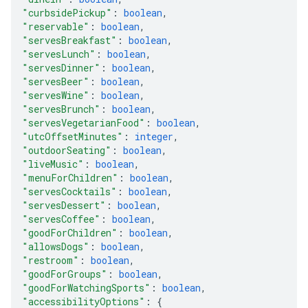
"curbsidePickup"
: 
boolean
,
"reservable"
: 
boolean
,
"servesBreakfast"
: 
boolean
,
"servesLunch"
: 
boolean
,
"servesDinner"
: 
boolean
,
"servesBeer"
: 
boolean
,
"servesWine"
: 
boolean
,
"servesBrunch"
: 
boolean
,
"servesVegetarianFood"
: 
boolean
,
"utcOffsetMinutes"
: 
integer
,
"outdoorSeating"
: 
boolean
,
"liveMusic"
: 
boolean
,
"menuForChildren"
: 
boolean
,
"servesCocktails"
: 
boolean
,
"servesDessert"
: 
boolean
,
"servesCoffee"
: 
boolean
,
"goodForChildren"
: 
boolean
,
"allowsDogs"
: 
boolean
,
"restroom"
: 
boolean
,
"goodForGroups"
: 
boolean
,
"goodForWatchingSports"
: 
boolean
,
"accessibilityOptions"
: 
{