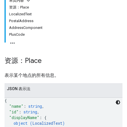
本页内容
资源：Place
LocalizedText
PostalAddress
AddressComponent
PlusCode
资源：Place
表示某个地点的所有信息。
JSON 表示法
{
"name"
: 
string
,
"id"
: 
string
,
"displayName"
: 
{
object (
LocalizedText
)