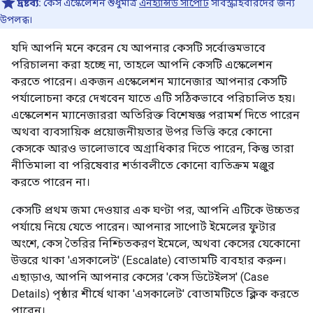
দ্রষ্টব্য:
কেস এস্কেলেশন শুধুমাত্র
এনহ্যান্সড সাপোর্ট
সাবস্ক্রাইবারদের জন্য
উপলব্ধ।
যদি আপনি মনে করেন যে আপনার কেসটি সর্বোত্তমভাবে
পরিচালনা করা হচ্ছে না, তাহলে আপনি কেসটি এস্কেলেশন
করতে পারেন। একজন এস্কেলেশন ম্যানেজার আপনার কেসটি
পর্যালোচনা করে দেখবেন যাতে এটি সঠিকভাবে পরিচালিত হয়।
এস্কেলেশন ম্যানেজাররা অতিরিক্ত বিশেষজ্ঞ পরামর্শ দিতে পারেন
অথবা ব্যবসায়িক প্রয়োজনীয়তার উপর ভিত্তি করে কোনো
কেসকে আরও ভালোভাবে অগ্রাধিকার দিতে পারেন, কিন্তু তারা
নীতিমালা বা পরিষেবার শর্তাবলীতে কোনো ব্যতিক্রম মঞ্জুর
করতে পারেন না।
কেসটি প্রথম জমা দেওয়ার এক ঘণ্টা পর, আপনি এটিকে উচ্চতর
পর্যায়ে নিয়ে যেতে পারেন। আপনার সাপোর্ট ইমেলের ফুটার
অংশে, কেস তৈরির নিশ্চিতকরণ ইমেলে, অথবা কেসের যেকোনো
উত্তরে থাকা 'এসকালেট' (Escalate) বোতামটি ব্যবহার করুন।
এছাড়াও, আপনি আপনার কেসের 'কেস ডিটেইলস' (Case
Details) পৃষ্ঠার শীর্ষে থাকা 'এসকালেট' বোতামটিতে ক্লিক করতে
পারেন।