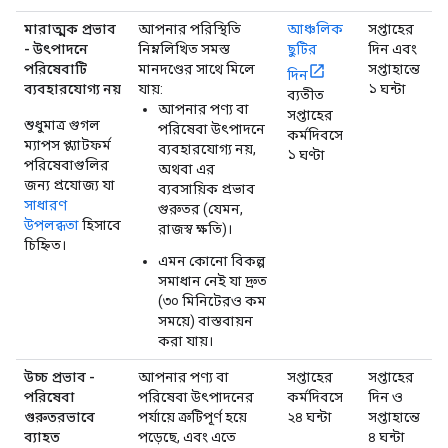
মারাত্মক প্রভাব
আপনার পরিস্থিতি
আঞ্চলিক
সপ্তাহের
- উৎপাদনে
নিম্নলিখিত সমস্ত
ছুটির
দিন এবং
পরিষেবাটি
মানদণ্ডের সাথে মিলে
সপ্তাহান্তে
দিন
ব্যবহারযোগ্য নয়
যায়:
১ ঘন্টা
ব্যতীত
আপনার পণ্য বা
সপ্তাহের
শুধুমাত্র গুগল
পরিষেবা উৎপাদনে
কর্মদিবসে
ম্যাপস প্ল্যাটফর্ম
ব্যবহারযোগ্য নয়,
১ ঘণ্টা
পরিষেবাগুলির
অথবা এর
জন্য প্রযোজ্য যা
ব্যবসায়িক প্রভাব
সাধারণ
গুরুতর (যেমন,
উপলব্ধতা
হিসাবে
রাজস্ব ক্ষতি)।
চিহ্নিত।
এমন কোনো বিকল্প
সমাধান নেই যা দ্রুত
(৩০ মিনিটেরও কম
সময়ে) বাস্তবায়ন
করা যায়।
উচ্চ প্রভাব -
আপনার পণ্য বা
সপ্তাহের
সপ্তাহের
পরিষেবা
পরিষেবা উৎপাদনের
কর্মদিবসে
দিন ও
গুরুতরভাবে
পর্যায়ে ত্রুটিপূর্ণ হয়ে
২৪ ঘন্টা
সপ্তাহান্তে
ব্যাহত
পড়েছে, এবং এতে
৪ ঘন্টা