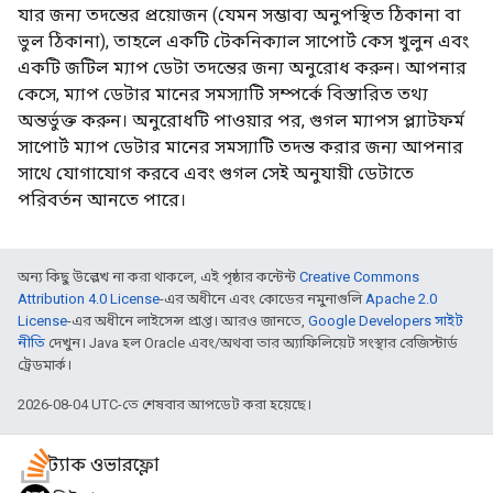
যার জন্য তদন্তের প্রয়োজন (যেমন সম্ভাব্য অনুপস্থিত ঠিকানা বা
ভুল ঠিকানা), তাহলে একটি টেকনিক্যাল সাপোর্ট কেস খুলুন এবং
একটি জটিল ম্যাপ ডেটা তদন্তের জন্য অনুরোধ করুন। আপনার
কেসে, ম্যাপ ডেটার মানের সমস্যাটি সম্পর্কে বিস্তারিত তথ্য
অন্তর্ভুক্ত করুন। অনুরোধটি পাওয়ার পর, গুগল ম্যাপস প্ল্যাটফর্ম
সাপোর্ট ম্যাপ ডেটার মানের সমস্যাটি তদন্ত করার জন্য আপনার
সাথে যোগাযোগ করবে এবং গুগল সেই অনুযায়ী ডেটাতে
পরিবর্তন আনতে পারে।
অন্য কিছু উল্লেখ না করা থাকলে, এই পৃষ্ঠার কন্টেন্ট
Creative Commons
Attribution 4.0 License
-এর অধীনে এবং কোডের নমুনাগুলি
Apache 2.0
License
-এর অধীনে লাইসেন্স প্রাপ্ত। আরও জানতে,
Google Developers সাইট
নীতি
দেখুন। Java হল Oracle এবং/অথবা তার অ্যাফিলিয়েট সংস্থার রেজিস্টার্ড
ট্রেডমার্ক।
2026-08-04 UTC-তে শেষবার আপডেট করা হয়েছে।
স্ট্যাক ওভারফ্লো