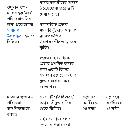
ব্যবহারকারীদের সামনে
শুধুমাত্র গুগল
উল্লেখযোগ্য হারে ত্রুটি
ম্যাপস প্ল্যাটফর্ম
দেখা যাচ্ছে।
পরিষেবাগুলির
জন্য প্রযোজ্য যা
ব্যবসায়িক প্রভাব
সাধারণ
মাঝারি (উদাহরণস্বরূপ,
উপলব্ধতা
হিসাবে
রাজস্ব ক্ষতি বা
চিহ্নিত।
উৎপাদনশীলতা হ্রাসের
ঝুঁকি)।
গুরুতর ব্যবসায়িক
প্রভাব প্রশমিত করার
জন্য একটি বিকল্প
সমাধান রয়েছে এবং তা
দ্রুত বাস্তবায়ন করা
যেতে পারে।
মাঝারি প্রভাব -
সমস্যাটি পরিধি এবং/
সপ্তাহের
সপ্তাহের
পরিষেবা
অথবা তীব্রতার দিক
কর্মদিবসে
কর্মদিবসে
আংশিকভাবে
থেকে সীমিত।
২৪ ঘন্টা
২৪ ঘন্টা
ব্যাহত
এই সমস্যাটির কোনো
দৃশ্যমান প্রভাব নেই।