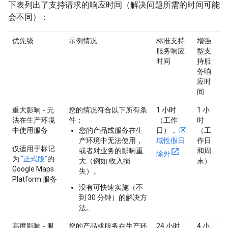
下表列出了支持请求的响应时间（解决问题所需的时间可能
会不同）：
优先级
示例情况
标准支持
增强
服务响应
型支
时间
持服
务响
应时
间
重大影响 - 无
您的情况符合以下所有条
1 小时
1 小
法在生产环境
件：
（工作
时
中使用服务
您的产品或服务在生
日），
区
（工
产环境中无法使用，
域性假日
作日
仅适用于标记
或者对业务的影响重
和周
除外
为
“正式版”
的
大（例如 收入损
末）
Google Maps
失）。
Platform 服务
没有可快速实施（不
到 30 分钟）的解决方
法。
高度影响 - 服
您的产品或服务在生产环
24 小时
4 小