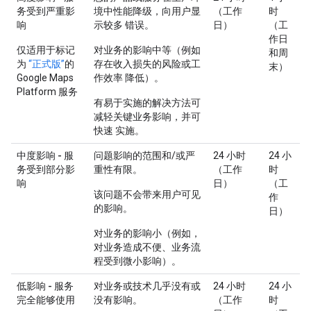
务受到严重影
境中性能降级，向用户显
（工作
时
响
示较多 错误。
日）
（工
作日
仅适用于标记
对业务的影响中等（例如
和周
为
“正式版”
的
存在收入损失的风险或工
末）
Google Maps
作效率 降低）。
Platform 服务
有易于实施的解决方法可
减轻关键业务影响，并可
快速 实施。
中度影响 - 服
问题影响的范围和/或严
24 小时
24 小
务受到部分影
重性有限。
（工作
时
响
日）
（工
该问题不会带来用户可见
作
的影响。
日）
对业务的影响小（例如，
对业务造成不便、业务流
程受到微小影响）。
低影响 - 服务
对业务或技术几乎没有或
24 小时
24 小
完全能够使用
没有影响。
（工作
时