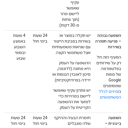
עקיף
שאפשר
ליישם מהר
(תוך פחות
מ-30 דקות).
השפעה גבוהה
יש תקלה במוצר או
‫24 שעות
‫4 שעות
– פגיעה חמורה
בשירות בסביבת הייצור
בימי חול
באמצע
בשירות
עם שגיאות משמעותיות
השבוע
אצל משתמשי הקצה.
ובסופי
הסעיף הזה חל
שבוע
רק על שירותים
ההשפעה על העסק
בפלטפורמה
היא מתונה (לדוגמה,
של מפות
סיכון לאובדן הכנסות או
Google
ירידה בפרודוקטיביות).
שמסומנים
יש פתרון עקיף שאפשר
כ
זמינים לכלל
ליישם במהירות כדי
המשתמשים
.
למזער את ההשפעה
הקריטית על העסק.
השפעה
חומרת הבעיה וההיקף
‫24 שעות
‫24 שעות
בינונית –
שלה מוגבלים.
בימי חול
בימי חול