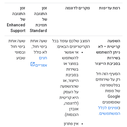
רמת עדיפות
מקרים לדוגמה
זמן
זמן
התגובה
התגובה
של
של
תמיכת
Enhanced
Support
Standard
השפעה
המצב שלכם עומד בכל
שעה אחת
שעה אחת
קריטית – לא
הקריטריונים הבאים:
בימי חול,
בימי חול
ניתן להשתמש
אי אפשר
לא כולל
ובסופי
בשירות
להשתמש
חגים
שבוע
בסביבת הייצור
במוצר או
אזוריים
בשירות
הסעיף הזה חל
בסביבת
רק על שירותים
הייצור, או
בפלטפורמה
שההשפעה
של מפות
על העסק
Google
היא קריטית
שמסומנים
(לדוגמה,
כ
זמינים לכלל
אובדן
המשתמשים
.
הכנסות).
אין פתרון