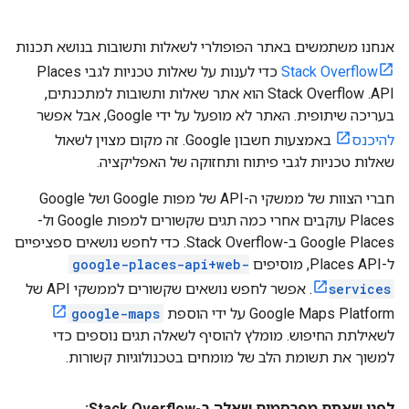
אנחנו משתמשים באתר הפופולרי לשאלות ותשובות בנושא תכנות
Stack Overflow
כדי לענות על שאלות טכניות לגבי Places
API. ‫Stack Overflow הוא אתר שאלות ותשובות למתכנתים,
בעריכה שיתופית. האתר לא מופעל על ידי Google, אבל אפשר
להיכנס
באמצעות חשבון Google. זה מקום מצוין לשאול
שאלות טכניות לגבי פיתוח ותחזוקה של האפליקציה.
חברי הצוות של ממשקי ה-API של מפות Google ושל Google
Places עוקבים אחרי כמה תגים שקשורים למפות Google ול-
Google Places ב-Stack Overflow. כדי לחפש נושאים ספציפיים
ל-Places API, מוסיפים
google-places-api+web-
services
. אפשר לחפש נושאים שקשורים לממשקי API של
Google Maps Platform על ידי הוספת
google-maps
לשאילתת החיפוש. מומלץ להוסיף לשאלה תגים נוספים כדי
למשוך את תשומת הלב של מומחים בטכנולוגיות קשורות.
לפני שאתם מפרסמים שאלה ב-Stack Overflow: