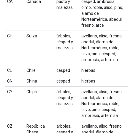
CA
Canadá
pasto y
césped, ambrosía,
malezas
olmo, roble, aliso, pino,
álamo de
Norteamérica, abedul,
fresno, arce
CH
Suiza
árboles,
avellano, aliso, fresno,
césped y
abedul, álamo de
malezas
Norteamérica, roble,
olivo, pino, césped,
ambrosía, artemisa
CL
Chile
césped
hierbas
CN
China
césped
hierbas
CY
Chipre
árboles,
avellano, aliso, fresno,
césped y
abedul, álamo de
malezas
Norteamérica, roble,
olivo, pino, césped,
ambrosía, artemisa
CZ
República
árboles,
avellano, aliso, fresno,
Checa
césped y
abedul, álamo de