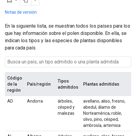
bookmark_border
Notas de versión
En la siguiente lista, se muestran todos los países para los
que hay información sobre el polen disponible. En ella, se
indican los tipos y las especies de plantas disponibles
para cada país.
Código
Tipos
de la
País/región
Plantas admitidas
admitidos
región
AD
Andorra
árboles,
avellano, aliso, fresno,
césped y
abedul, álamo de
malezas
Norteamérica, roble,
olivo, pino, césped,
ambrosía, artemisa