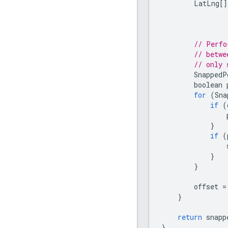
LatLng
[]
// Perfo
// betwe
// only 
SnappedP
boolean
for
(
Sna
if
(
}
if
(
}
}
offset
=
}
return
snapp
}