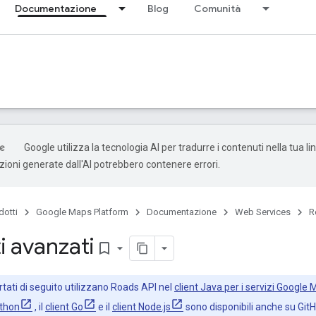
Documentazione
Blog
Comunità
Google utilizza la tecnologia AI per tradurre i contenuti nella tua l
uzioni generate dall'AI potrebbero contenere errori.
dotti
Google Maps Platform
Documentazione
Web Services
R
i avanzati
bookmark_border
rtati di seguito utilizzano
Roads API
nel
client Java per i servizi Google
ython
, il
client Go
e il
client Node.js
sono disponibili anche su Git