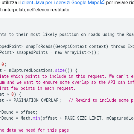
utilizza il
client Java per i servizi Google Maps
per inviare ri
ti interpolati, nell'elenco restituito.
nts
to
their
most
likely
position
on
roads
using
the
Roa
ppedPoint>
snapToRoads
(
GeoApiContext
context
)
throws
Ex
Point>
snappedPoints
=
new
ArrayList
<>
();
0
;
t
 < 
mCapturedLocations
.
size
())
{
late which points to include in this request. We can't e
um and we want to ensure some overlap so the API can in
irst few points in each request.
et
 > 
0
)
{
et
-
=
PAGINATION_OVERLAP
;
// Rewind to include some p
rBound
=
offset
;
rBound
=
Math
.
min
(
offset
+
PAGE_SIZE_LIMIT
,
mCapturedLo
he data we need for this page.