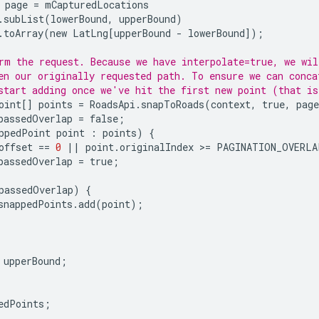
page
=
mCapturedLocations
.
subList
(
lowerBound
,
upperBound
)
.
toArray
(
new
LatLng
[
upperBound
-
lowerBound
]);
rm the request. Because we have interpolate=true, we wil
en our originally requested path. To ensure we can conca
start adding once we've hit the first new point (that is
oint
[]
points
=
RoadsApi
.
snapToRoads
(
context
,
true
,
page
passedOverlap
=
false
;
ppedPoint
point
:
points
)
{
offset
==
0
||
point
.
originalIndex
>
=
PAGINATION_OVERLA
passedOverlap
=
true
;
passedOverlap
)
{
snappedPoints
.
add
(
point
);
upperBound
;
edPoints
;