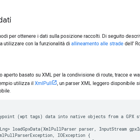
dati
odi per ottenere i dati sulla posizione raccolti. Di seguito desc
da utilizzare con la funzionalità di
allineamento alle strade
dell'
R
 aperto basato su XML per la condivisione di route, tracce e wayp
mpio utilizza il
XmlPull
, un parser XML leggero disponibile si
obile.
ypoint
(
wpt
tags
)
data
into
native
objects
from
a
GPX
s
Lng>
loadGpxData
(
XmlPullParser
parser
,
InputStream
gpxI
mlPullParserException
,
IOException
{