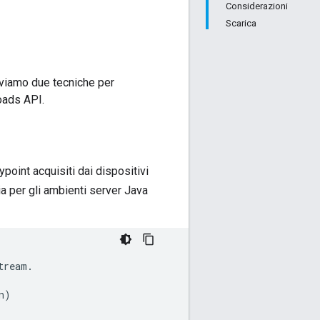
Considerazioni
Scarica
riviamo due tecniche per
oads API
.
oint acquisiti dai dispositivi
a per gli ambienti server Java
tream
.
n
)