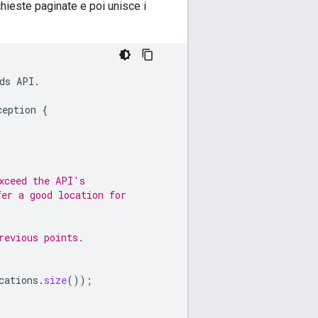
chieste paginate e poi unisce i
ds
API
.
ception
{
xceed the API's
fer a good location for
revious points.
cations
.
size
());