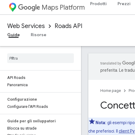
Prodotti
Prezzi
Maps Platform
Web Services
Roads API
Guide
Risorse
preferita. Le trad
API Roads
Panoramica
Home page
Pro
Configurazione
Concett
Configurare l'API Roads
Guide per gli sviluppatori
Nota:
gli esempi ripo
Blocca su strade
che preferisci. Il
client P