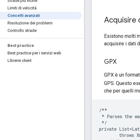
Strade più vicine
Limiti di velocità
Concetti avanzati
Acquisire 
Risoluzione dei problemi
Controllo strade
Esistono molti m
acquisire i dati 
Best practice
Best practice per i servizi web
GPX
Librerie client
GPX è un formato
GPS. Questo ese
che per quelli m
/**
*
Parses
the
wa
*/
private
List<Lat
throws
X