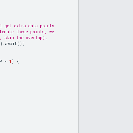
l get extra data points
tenate these points, we
, skip the overlap).
).
await
();
P
-
1
)
{