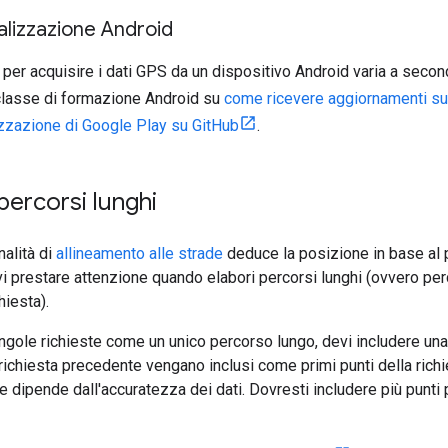
calizzazione Android
 per acquisire i dati GPS da un dispositivo Android varia a secon
 classe di formazione Android su
come ricevere aggiornamenti su
izzazione di Google Play su GitHub
.
percorsi lunghi
nalità di
allineamento alle strade
deduce la posizione in base al 
evi prestare attenzione quando elabori percorsi lunghi (ovvero perc
hiesta).
singole richieste come un unico percorso lungo, devi includere u
a richiesta precedente vengano inclusi come primi punti della rich
e dipende dall'accuratezza dei dati. Dovresti includere più punti 