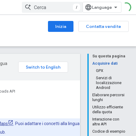
/
Inizia
Contatta vendite
Su questa pagina
ingua
Acquisire dati
GPX
Servizi di
localizzazione
Android
oads API
Elaborare percorsi
lunghi
Utilizzo efficiente
della quota
Interazione con
 Maps
. Puoi adattare i concetti alla lingua
altre API
Codice di esempio
Hub.