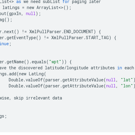
List
<>
as
we
need
subList
for
paging
later
latLngs
=
new
ArrayList
<>
();
put
(
gpxIn
,
null
);
ag
();
r
.
next
()
!=
XmlPullParser
.
END_DOCUMENT
)
{
er
.
getEventType
()
!=
XmlPullParser
.
START_TAG
)
{
inue
;
er
.
getName
()
.
equals
(
"wpt"
))
{
ave
the
discovered
latitude
/
longitude
attributes
in
each
ngs
.
add
(
new
LatLng
(
Double
.
valueOf
(
parser
.
getAttributeValue
(
null
,
"lat"
Double
.
valueOf
(
parser
.
getAttributeValue
(
null
,
"lon"
wise
,
skip
irrelevant
data
gs
;