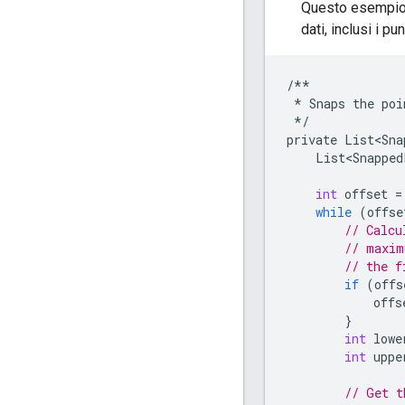
Questo esempio 
dati, inclusi i pun
/**
*
Snaps
the
poi
*/
private
List<Sna
List<Snapped
int
offset
=
while
(
offse
// Calcu
// maxim
// the f
if
(
offs
offs
}
int
lowe
int
uppe
// Get t