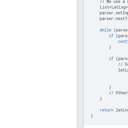
//
We
use
a
List<LatLng>
parser
.
setIn
parser
.
nextT
while
(
parse
if
(
pars
cont
}
if
(
pars
//
S
latL
}
//
Other
}
return
latLn
}