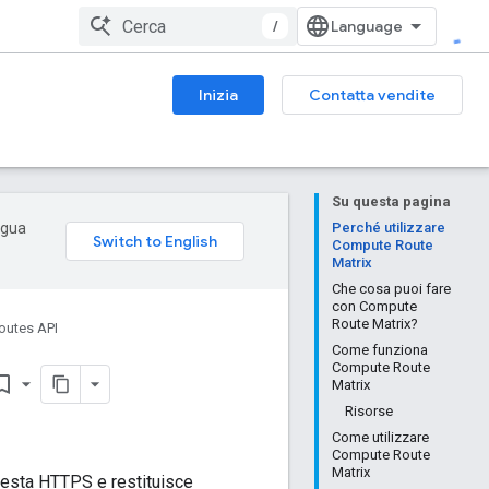
/
Inizia
Contatta vendite
Su questa pagina
ingua
Perché utilizzare
Compute Route
Matrix
Che cosa puoi fare
con Compute
Route Matrix?
outes API
Come funziona
Compute Route
rk_border
Matrix
Risorse
Come utilizzare
Compute Route
Matrix
iesta HTTPS e restituisce