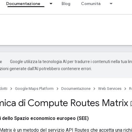
Documentazione
Blog
Comunità
Google utilizza la tecnologia AI per tradurre i contenuti nella tua l
uzioni generate dall'AI potrebbero contenere errori.
dotti
Google Maps Platform
Documentazione
Web Services
R
ica di Compute Routes Matrix
bookma
ri dello Spazio economico europeo (SEE)
atrix è un metodo del servizio API Routes che accetta una rich