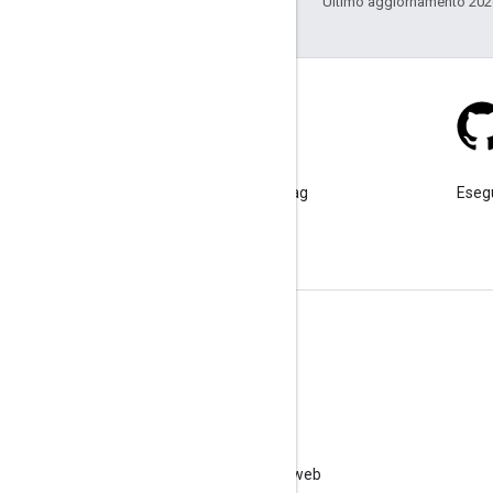
Ultimo aggiornamento 202
Stack Overflow
Poni una domanda sotto il tag
Esegu
google-maps.
Ulteriori informazioni
Domande frequenti
Esploratore delle funzionalità
Best practice per la sicurezza delle API
Ottimizzazione dell'utilizzo dei servizi web