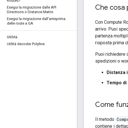
Routes?
Che cosa 
Esegui la migrazione dalle API
Directions o Distance Matrix
Esegui la migrazione dall'anteprima
Con Compute Rout
delle route a GA
arrivo. Puoi spec
partenza moltipl
Utilità
risposta prima ch
Utilità decoder Polyline
Puoi richiedere 
spedizioni o wor
Distanza i
Tempo di 
Come funz
Il metodo
Comp
contiene i dettag