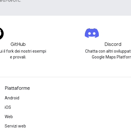
6-07-09 UTC.
GitHub
Discord
i il fork dei nostri esempi
Chatta con altri sviluppat
e provali.
Google Maps Platfor
Piattaforme
Android
iOS
Web
Servizi web