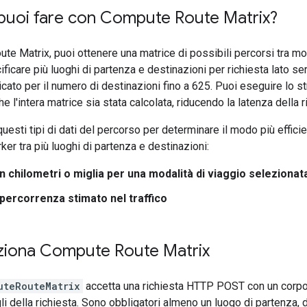
puoi fare con Compute Route Matrix?
e Matrix, puoi ottenere una matrice di possibili percorsi tra molt
ificare più luoghi di partenza e destinazioni per richiesta lato se
icato per il numero di destinazioni fino a 625. Puoi eseguire lo s
e l'intera matrice sia stata calcolata, riducendo la latenza della 
questi tipi di dati del percorso per determinare il modo più effici
ker tra più luoghi di partenza e destinazioni:
n chilometri o miglia per una modalità di viaggio selezionat
percorrenza stimato nel traffico
iona Compute Route Matrix
uteRouteMatrix
accetta una richiesta HTTP POST con un corpo
li della richiesta. Sono obbligatori almeno un luogo di partenza, d