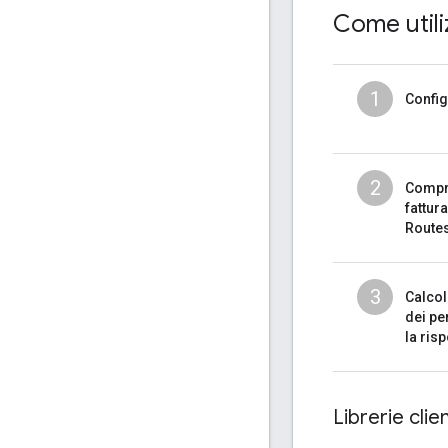
Come util
1
Confi
2
Compr
fattur
Route
3
Calcol
dei pe
la ris
Librerie clien