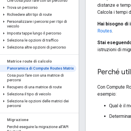
Che cosa puoi fare con un percorso
distanze e tempi
Trova un percorso
Calcola i tempi 
Richiedere altri tipi di route
Personalizzare i percorsi per i tipi di
Hai bisogno di 
veicolo
Routes
.
Imposta tappe lungo il percorso
Seleziona le opzioni di traffico
Stai eseguendo
Seleziona altre opzioni di percorso
istruzioni di mig
Matrice route di calcolo
Panoramica di Compute Routes Matrix
Perché uti
Cosa puoi fare con una matrice di
percorsi
Con Compute Rout
Recupero di una matrice di route
esempio:
Seleziona il tipo di veicolo
Seleziona le opzioni delle matrici dei
Qual è il m
percorsi
Determinar
Migrazione
Perché eseguire la migrazione all'API