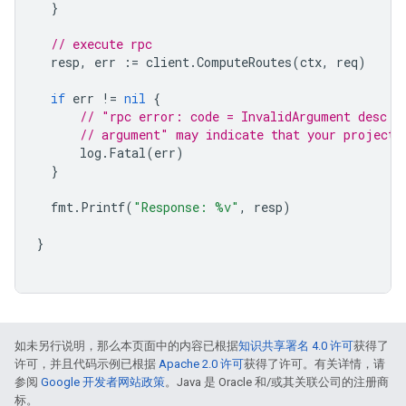
}
// execute rpc
resp
,
err
:=
client
.
ComputeRoutes
(
ctx
,
req
)
if
err
!=
nil
{
// "rpc error: code = InvalidArgument desc =
// argument" may indicate that your project 
log
.
Fatal
(
err
)
}
fmt
.
Printf
(
"Response: %v"
,
resp
)
}
如未另行说明，那么本页面中的内容已根据
知识共享署名 4.0 许可
获得了
许可，并且代码示例已根据
Apache 2.0 许可
获得了许可。有关详情，请
参阅
Google 开发者网站政策
。Java 是 Oracle 和/或其关联公司的注册商
标。