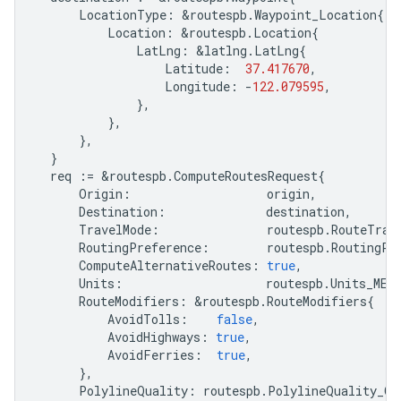
LocationType
:
&
routespb
.
Waypoint_Location
{
Location
:
&
routespb
.
Location
{
LatLng
:
&
latlng
.
LatLng
{
Latitude
:
37.417670
,
Longitude
:
-
122.079595
,
},
},
},
}
req
:=
&
routespb
.
ComputeRoutesRequest
{
Origin
:
origin
,
Destination
:
destination
,
TravelMode
:
routespb
.
RouteTrav
RoutingPreference
:
routespb
.
RoutingPr
ComputeAlternativeRoutes
:
true
,
Units
:
routespb
.
Units_MET
RouteModifiers
:
&
routespb
.
RouteModifiers
{
AvoidTolls
:
false
,
AvoidHighways
:
true
,
AvoidFerries
:
true
,
},
PolylineQuality
:
routespb
.
PolylineQuality_OV