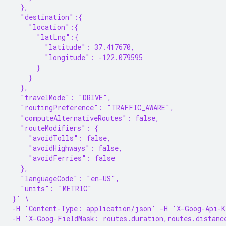
  },
  "destination":{
    "location":{
      "latLng":{
        "latitude": 37.417670,
        "longitude": -122.079595
      }
    }
  },
  "travelMode": "DRIVE",
  "routingPreference": "TRAFFIC_AWARE",
  "computeAlternativeRoutes": false,
  "routeModifiers": {
    "avoidTolls": false,
    "avoidHighways": false,
    "avoidFerries": false
  },
  "languageCode": "en-US",
  "units": "METRIC"
}' \
-H 'Content-Type: application/json' -H 'X-Goog-Api-K
-H 'X-Goog-FieldMask: routes.duration,routes.distanc