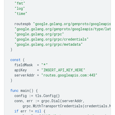
"fmt"
"log"
"time"
routespb
"google.golang.org/genproto/googleapis/
"google.golang.org/genproto/googleapis/type/latl
"google.golang.org/grpc"
"google.golang.org/grpc/credentials"
"google.golang.org/grpc/metadata"
)
const
(
fieldMask
=
"*"
apiKey
=
"INSERT_API_KEY_HERE"
serverAddr
=
"routes.googleapis.com:443"
)
func
main
()
{
config
:=
tls
.
Config
{}
conn
,
err
:=
grpc
.
Dial
(
serverAddr
,
grpc
.
WithTransportCredentials
(
credentials
.
Ne
if
err
!=
nil
{