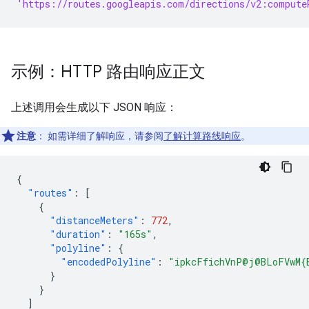
'https://routes.googleapis.com/directions/v2:compute
示例：HTTP 路由响应正文
上述调用会生成以下 JSON 响应：
注意
：
如需详细了解响应，请参阅
了解计算路线响应
。
{
"routes"
:
[
{
"distanceMeters"
:
772
,
"duration"
:
"165s"
,
"polyline"
:
{
"encodedPolyline"
:
"ipkcFfichVnP@j@BLoFVwM{
}
}
]