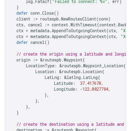
log
.
Fatalf
(
"Failed to connect: %v"
,
err
)
}
defer
conn
.
Close
()
client
:=
routespb
.
NewRoutesClient
(
conn
)
ctx
,
cancel
:=
context
.
WithTimeout
(
context
.
Backg
ctx
=
metadata
.
AppendToOutgoingContext
(
ctx
,
"X-G
ctx
=
metadata
.
AppendToOutgoingContext
(
ctx
,
"X-G
defer
cancel
()
// create the origin using a latitude and longitu
origin
:=
&
routespb
.
Waypoint
{
LocationType
:
&
routespb
.
Waypoint_Location
{
Location
:
&
routespb
.
Location
{
LatLng
:
&
latlng
.
LatLng
{
Latitude
:
37.417670
,
Longitude
:
-
122.0827784
,
},
},
},
}
// create the destination using a latitude and lo
destination
:=
&
routespb
.
Waypoint
{