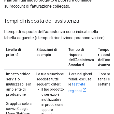
Platform dal nuovo progetto e puoi fare domande
sull'account di fatturazione collegato.
Tempi di risposta dell'assistenza
I tempi di risposta dell'assistenza sono indicati nella
tabella seguente (i tempi di risoluzione possono variare):
Livello di
Situazioni di
Tempo di
Tempo di
priorità
esempio
risposta
risposta
dell'Assistenza
dell'Assi
Standard
Avanzata
Impatto critico:
La tua situazione
1 ora nei giorni
1 ora nei 
servizio
soddisfa tutti i
feriali, escluse
feriali e n
inutilizzabile in
seguenti criteri:
le
festività
settiman
ambiente di
Il tuo prodotto
regionali
produzione
o servizio è
inutilizzabile
Si applica solo ai
in produzione
servizi Google
oppure
Maps Platform