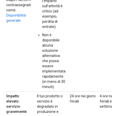
l'impatto
contrassegnati
sull'attività è
come
critico (ad
Disponibilità
esempio,
generale
perdita di
entrate).
Non è
disponibile
alcuna
soluzione
alternativa
che possa
essere
implementata
rapidamente
(in meno di 30
minuti).
Impatto
Il tuo prodotto o
24 ore nei giorni
4 ore nei 
elevato:
servizio è
feriali
feriali e n
servizio
degradato in
settiman
gravemente
produzione e