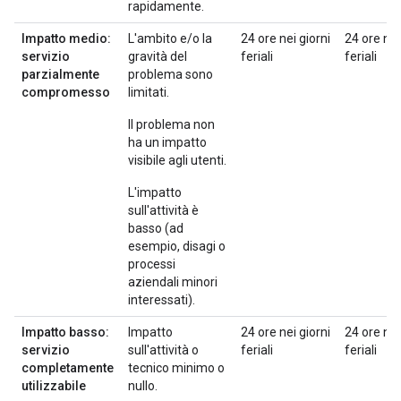
rapidamente.
Impatto medio:
L'ambito e/o la
24 ore nei giorni
24 ore nei
servizio
gravità del
feriali
feriali
parzialmente
problema sono
compromesso
limitati.
Il problema non
ha un impatto
visibile agli utenti.
L'impatto
sull'attività è
basso (ad
esempio, disagi o
processi
aziendali minori
interessati).
Impatto basso:
Impatto
24 ore nei giorni
24 ore nei
servizio
sull'attività o
feriali
feriali
completamente
tecnico minimo o
utilizzabile
nullo.