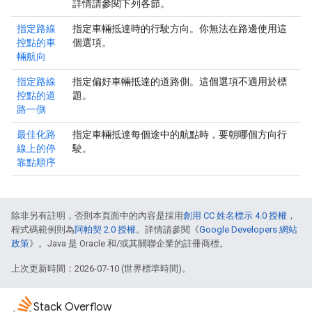
詳情請參閱下列各節。
指定路線
指定車輛抵達時的行駛方向。你無法在路邊使用這
控點的車
個選項。
輛航向
指定路線
指定偏好車輛抵達的道路側。這個選項不適用於標
控點的道
題。
路一側
最佳化路
指定車輛抵達每個途中的航點時，要朝哪個方向行
線上的停
駛。
靠點順序
除非另有註明，否則本頁面中的內容是採用
創用 CC 姓名標示 4.0 授權
，
程式碼範例則為
阿帕契 2.0 授權
。詳情請參閱《
Google Developers 網站
政策
》。Java 是 Oracle 和/或其關聯企業的註冊商標。
上次更新時間：2026-07-10 (世界標準時間)。
Stack Overflow