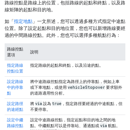
路線控點是路線上的位置，包括路線的起點和終點，以及路
線矩陣的起點和目的地。
如「
指定地點
」一文所述，您可以透過多種方式指定中途點
位置。除了設定起點和目的地位置，您也可以新增路線要經
過的中間路線控點。此外，您也可以選擇多種航點行為：
路線控點
說明
選項
指定路線
指定路線的起點和終點，以及沿途的點。
控點位置
設定路線
將中途路線控點指定為路徑上的停靠點，例如上車
vehicle
Stopover
中的停靠
或下車地點，或使用
要求額外
點
的道路適用性分析。
via
true
設定路徑
將
設為
，指定路徑要經過的中途航點，但
的途經點
不要停靠。
設定中繼
設定中途路線控點，指定起點和目的地之間的地
via
路線控點
點。中繼航點可以是停靠站、通過點或
航點。