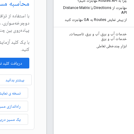
چرا به Routes API مهاجرت کنیم؟
محاسبه مسی
مهاجرت از Directions یا Distance Matrix
API
با استفاده از تر
از پیش نمایش Routes به GA مهاجرت کنید
دوچرخه‌سواری، ر
پیاده‌روی بین چند
خدمات آب و برق، آب و برق، تاسیسات،
خدمات آب و برق
با یک کلید آزمای
ابزار چندخطی تعاملی
کنید.
دریافت کلید ن
بیشتر بدانید
نسخه ی نمایشی
یک مسیر دریا