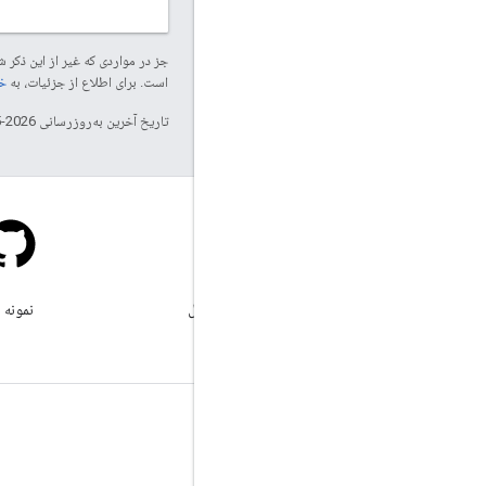
جز در مواردی که غیر از این ذک
است. برای اطلاع از جزئیات، به
خطم
تاریخ آخرین به‌روزرسانی 2026-05-22 به‌وقت ساعت هماهنگ جهانی.
سرریز پشته
زیر برچسب google-maps سوال
نمونه 
بپرسید.
بیشتر بدانید
پرسشگان