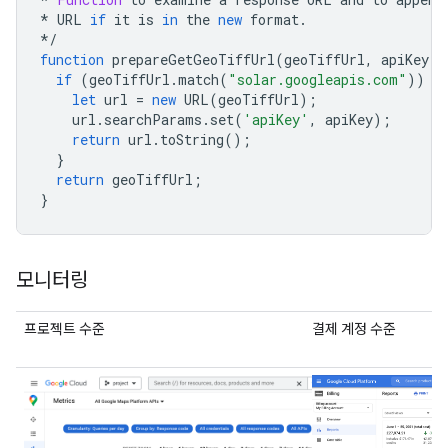
*
URL
if
it
is
in
the
new
format
.
*
/
function
prepareGetGeoTiffUrl
(
geoTiffUrl
,
apiKey
)
if
(
geoTiffUrl
.
match
(
"solar.googleapis.com"
))
{
let
url
=
new
URL
(
geoTiffUrl
);
url
.
searchParams
.
set
(
'apiKey'
,
apiKey
);
return
url
.
toString
();
}
return
geoTiffUrl
;
}
모니터링
프로젝트 수준
결제 계정 수준