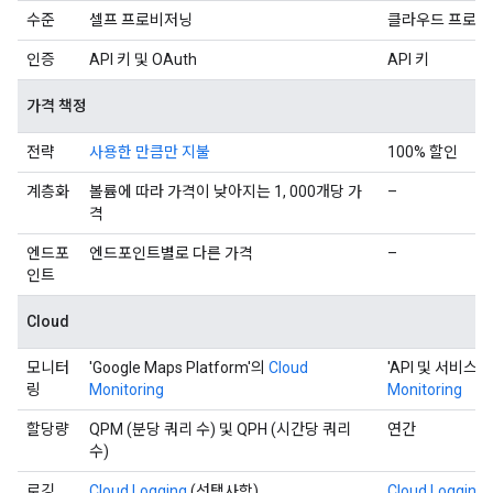
수준
셀프 프로비저닝
클라우드 프로젝
인증
API 키 및 OAuth
API 키
가격 책정
전략
사용한 만큼만 지불
100% 할인
계층화
볼륨에 따라 가격이 낮아지는 1, 000개당 가
–
격
엔드포
엔드포인트별로 다른 가격
–
인트
Cloud
모니터
'Google Maps Platform'의
Cloud
'API 및 서비스'
링
Monitoring
Monitoring
할당량
QPM (분당 쿼리 수) 및 QPH (시간당 쿼리
연간
수)
로깅
Cloud Logging
(선택사항)
Cloud Logging