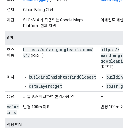
결제
Cloud Billing 계정
-
지원
SLO/SLA가 적용되는 Google Maps
이메일로 제한됨
Platform 전체 지원
API
https:
/
/
solar
.
googleapis
.
com
/
https:
/
/
호스트
v1
/
earthengine
이름
(REST)
googleapis
.
(REST)
buildingInsights:findClosest
buildings
메서드
dataLayers:get
solar.get
응답
파일럿과 비교하여 변경사항 없음
–
solar
반경 100m 이하
반경 100m 이하
Info
적용 범위