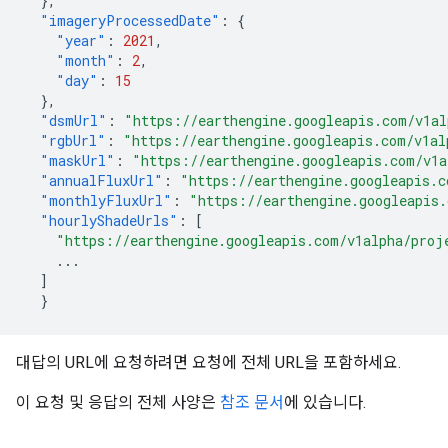
},
"imageryProcessedDate"
:
{
"year"
:
2021
,
"month"
:
2
,
"day"
:
15
},
"dsmUrl"
:
"https://earthengine.googleapis.com/v1al
"rgbUrl"
:
"https://earthengine.googleapis.com/v1al
"maskUrl"
:
"https://earthengine.googleapis.com/v1a
"annualFluxUrl"
:
"https://earthengine.googleapis.c
"monthlyFluxUrl"
:
"https://earthengine.googleapis.
"hourlyShadeUrls"
:
[
"https://earthengine.googleapis.com/v1alpha/proj
...
]
}
대답의 URL에 요청하려면 요청에 전체 URL을 포함하세요.
이 요청 및 응답의 전체 사양은
참조 문서
에 있습니다.