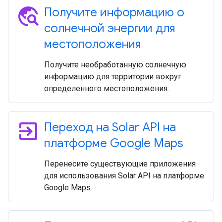
travel_explore
Получите информацию о
солнечной энергии для
местоположения
Получите необработанную солнечную
информацию для территории вокруг
определенного местоположения.
exit_to_app
Переход на Solar API на
платформе Google Maps
Перенесите существующие приложения
для использования Solar API на платформе
Google Maps.