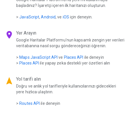
başladınız? İşaretçi içeren ilk haritanızı oluşturun.
>
JavaScript
,
Android
, ve
iOS
için deneyin.
location_on
Yer Arayın
Google Haritalar Platformu'nun kapsamlı zengin yer verileri
veritabanına nasıl sorgu göndereceğinizi öğrenin.
>
Maps JavaScript API
ve
Places API
ile deneyin
>
Places API
ile yapay zeka destekli yer özetleri alın
navigation
Yol tarifi alın
Doğru ve anlık yol tarifleriyle kullanıcılarınızı gidecekleri
yere hızlıca ulaştırın.
>
Routes API
ile deneyin