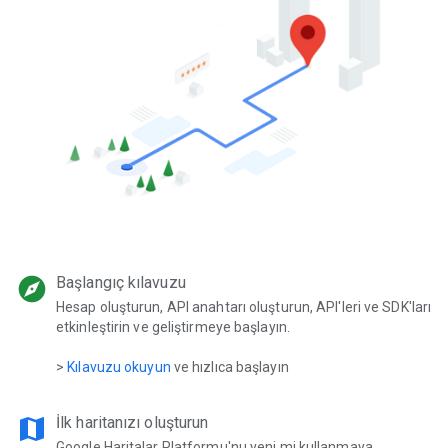
explore
Başlangıç kılavuzu
Hesap oluşturun, API anahtarı oluşturun, API'leri ve SDK'ları
etkinleştirin ve geliştirmeye başlayın.
>
Kılavuzu okuyun
ve hızlıca başlayın
map
İlk haritanızı oluşturun
Google Haritalar Platformu'nu yeni mi kullanmaya