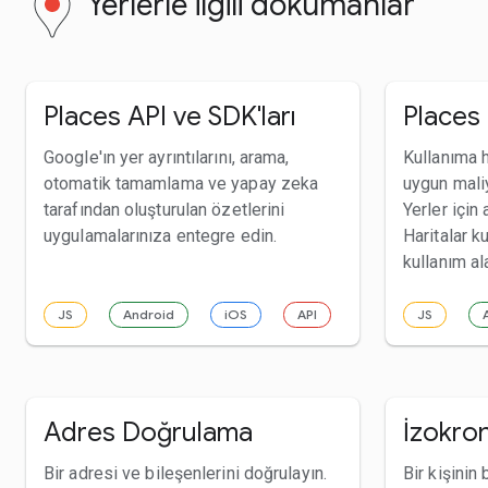
Yerlerle ilgili dokümanlar
Places API ve SDK'ları
Places 
Google'ın yer ayrıntılarını, arama,
Kullanıma ha
otomatik tamamlama ve yapay zeka
uygun maliy
tarafından oluşturulan özetlerini
Yerler içi
uygulamalarınıza entegre edin.
Haritalar k
kullanım ala
JS
Android
iOS
API
JS
Adres Doğrulama
İzokron
Bir adresi ve bileşenlerini doğrulayın.
Bir kişinin 