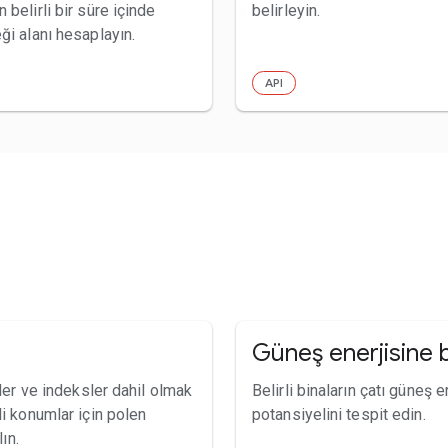
 belirli bir süre içinde
belirleyin.
ği alanı hesaplayın.
API
Güneş enerjisine b
kiler ve indeksler dahil olmak
Belirli binaların çatı güneş e
li konumlar için polen
potansiyelini tespit edin.
lın.