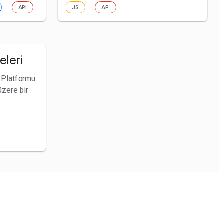
API
JS
API
eleri
r Platformu
üzere bir