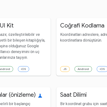
UI Kit
Coğrafi Kodlama
zır, özelleştirilebilir ve
Koordinatları adreslere, adr
etli bir bileşen kitaplığıyla,
koordinatlara dönüştürün.
n aşina olduğunuz Google
ullanıcı deneyimini ön uç
nlarınıza taşıyın.
Android
iOS
JS
Android
iOS
lar (önizleme)
Saat Dilimi
science
belirli bir başlangıç
Bir koordinat grubu için saat