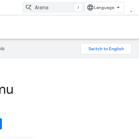
/
lir.
rmu