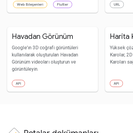
Web Bileşenleri
Flutter
URL
Havadan Görünüm
Harita 
Google'ın 3D coğrafi görüntüleri
Yüksek çöz
kullanılarak oluşturulan Havadan
Karolar, 2D
Görünüm videoları oluşturun ve
Karoları sağ
görüntüleyin.
API
API