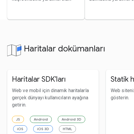
Haritalar dokümanları
Haritalar SDK'ları
Statik h
Web ve mobil için dinamik haritalarla
Web siteniz
gerçek dünyayı kullanıcıların ayağına
gösterin.
getirin.
JS
Android
Android 3D
iOS
iOS 3D
HTML