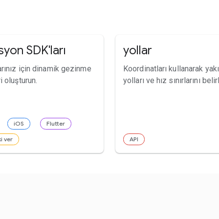
syon SDK'ları
yollar
rınız için dinamik gezinme
Koordinatları kullanarak yak
 oluşturun.
yolları ve hız sınırlarını belir
iOS
Flutter
i ver
API