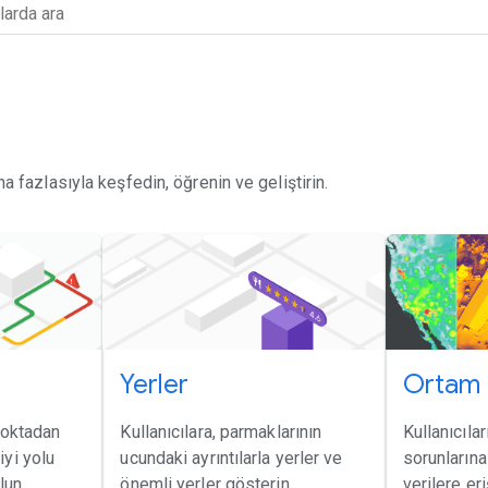
 fazlasıyla keşfedin, öğrenin ve geliştirin.
Yerler
Ortam
 noktadan
Kullanıcılara, parmaklarının
Kullanıcıla
iyi yolu
ucundaki ayrıntılarla yerler ve
sorunlarına
lun.
önemli yerler gösterin.
verilere e