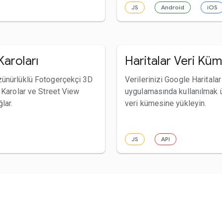
JS
Android
iOS
Karoları
Haritalar Veri Küm
ünürlüklü Fotogerçekçi 3D
Verilerinizi Google Haritala
 Karolar ve Street View
uygulamasında kullanılmak 
lar.
veri kümesine yükleyin.
JS
API