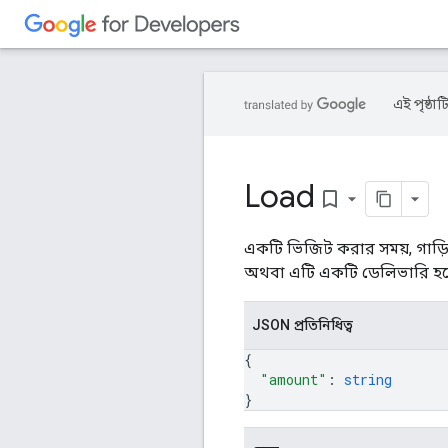
এই পৃষ্ঠাট
Load
bookmark_border
একটি ভিজিট করার সময়, গাড়
অথবা এটি একটি ডেলিভারি হলে 
JSON প্রতিনিধিত্ব
{
"amount"
: 
string
}