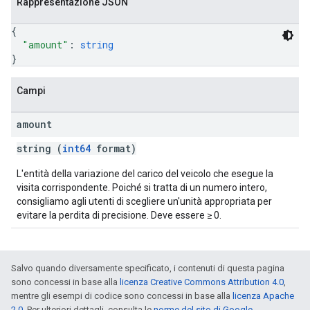
Rappresentazione JSON
{
"amount"
: 
string
}
Campi
amount
string (
int64
format)
L'entità della variazione del carico del veicolo che esegue la
visita corrispondente. Poiché si tratta di un numero intero,
consigliamo agli utenti di scegliere un'unità appropriata per
evitare la perdita di precisione. Deve essere ≥ 0.
Salvo quando diversamente specificato, i contenuti di questa pagina
sono concessi in base alla
licenza Creative Commons Attribution 4.0
,
mentre gli esempi di codice sono concessi in base alla
licenza Apache
2.0
. Per ulteriori dettagli, consulta le
norme del sito di Google