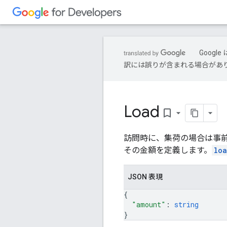
Goog
訳には誤りが含まれる場合があ
Load
bookmark_border
訪問時に、集荷の場合は事
その金額を定義します。
lo
JSON 表現
{
"amount"
: 
string
}