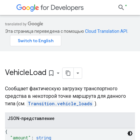
Эта страница переведена с помощью
Cloud Translation API
.
Vehicle
Load
bookmark_border
Сообщает фактическую загрузку транспортного
средства в некоторой точке маршрута для данного
типа (см.
Transition.vehicle_loads
).
JSON-представление
{
"amount"
: 
string