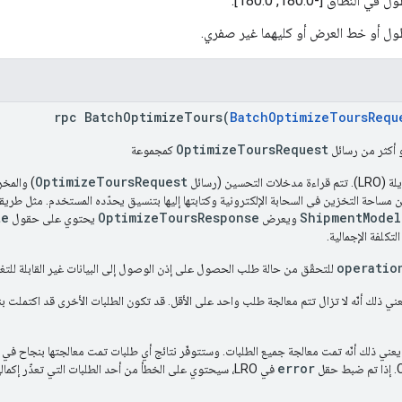
طاق [-180.0, 180.0].
ل أو خط العرض أو كليهما غير صفري.
rpc BatchOptimizeTours(
BatchOptimizeToursRequ
OptimizeToursRequest
 أكثر من رسائل
كمجموعة
OptimizeToursRequest
ن (رسائل
) والمخ
 مساحة التخزين في السحابة الإلكترونية وكتابتها إليها بتنسيق يحدّده المستخدم. مثل طريق
te
OptimizeToursResponse
ShipmentModel
ويعرض
يحتوي على حقول
تكلفة الإجمالية.
operatio
للتحقّق من حالة طلب الحصول على إذن الوصول إلى البيانات غير القابلة للتغي
 ذلك أنّه لا تزال تتم معالجة طلب واحد على الأقل. قد تكون الطلبات الأخرى قد اكتملت ب
error
في LRO، سيحتوي على الخطأ من أحد الطلبات التي تعذّر إكمالها.