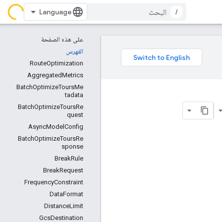
/
على هذه الصفحة
الفهرس
RouteOptimization
AggregatedMetrics
BatchOptimizeToursMe
tadata
BatchOptimizeToursRe
quest
AsyncModelConfig
BatchOptimizeToursRe
sponse
BreakRule
BreakRequest
FrequencyConstraint
DataFormat
DistanceLimit
GcsDestination