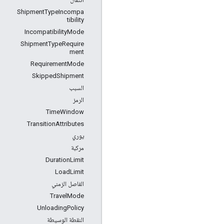
ShipmentTypeIncompa
tibility
IncompatibilityMode
ShipmentTypeRequire
ment
RequirementMode
SkippedShipment
السبب
الرمز
TimeWindow
TransitionAttributes
يوري
مركبة
DurationLimit
LoadLimit
الفاصل الزمني
TravelMode
UnloadingPolicy
النقطة الوسيطة