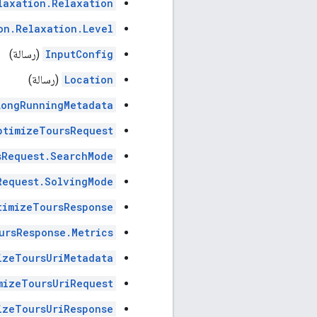
laxation.Relaxation
on.Relaxation.Level
InputConfig
(رسالة)
Location
(رسالة)
LongRunningMetadata
ptimizeToursRequest
sRequest.SearchMode
Request.SolvingMode
timizeToursResponse
ursResponse.Metrics
izeToursUriMetadata
mizeToursUriRequest
izeToursUriResponse