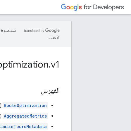
الأخطاء.
optimization
.
v1
الفهرس
RouteOptimization
(و
AggregatedMetrics
(ر
timizeToursMetadata