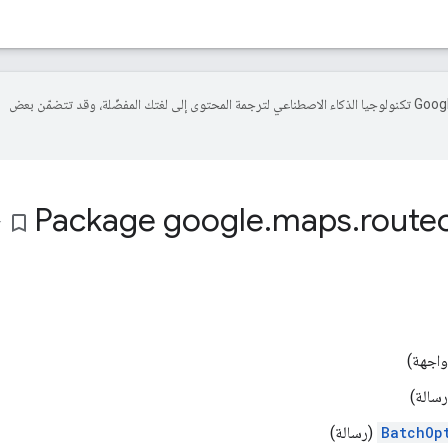
تستخدم Google تكنولوجيا الذكاء الاصطناعي لترجمة المحتوى إلى لغتك المفضّلة، وقد تتضمّن بعض
Package google
.
maps
.
route
bookmark_border
اجهة)
سالة)
BatchOp
(رسالة)