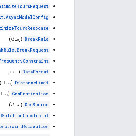
ptimizeToursRequest
st.AsyncModelConfig
timizeToursResponse
BreakRule
(رسالة)
akRule.BreakRequest
FrequencyConstraint
DataFormat
(تعداد)
DistanceLimit
(رسالة)
GcsDestination
(رسالة
GcsSource
(رسالة)
dSolutionConstraint
onstraintRelaxation