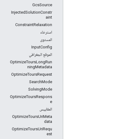
GcsSource
InjectedSolutionConstr
aint
ConstraintRelaxation
استرخاء
المستوى
InputConfig
الموقع الجغرافي
OptimizeToursLongRun
ningMetadata
OptimizeToursRequest
SearchMode
SolvingMode
OptimizeToursRespons
e
المقاييس
OptimizeToursUriMeta
data
OptimizeToursUriRequ
est