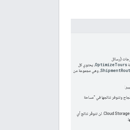
رجات (رسائل
OptimizeTours
ة
، يحتوي كل
ShipmentRou
، وهي مجموعة من
ير:
نجاح وتتوفر نتائجها في "مساحة
في LRO صحيحًا، يعني ذلك أنّه تمت معالجة جميع الطلبات. وستتوفّر نتائج أي طلبات تمت معالجتها بنجاح في Cloud Storage. لن تتوفّر نتائج أي