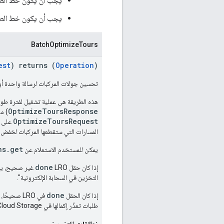
يجب أن يكون خط الطول في الن
يجب أن يكون خط الطو
BatchOptimizeTours
est
) returns (
Operation
)
تحسين جولات المركبات لرسالة واحدة أو
هذه الطريقة هي عملية تشغيل لفترة طويلة (LRO). تتم قراءة مدخلات التحسي
OptimizeToursResponse
) من
OptimizeToursRequest
على
المسارات التي ستقطعها المركبات لخفض ال
ns.get
يمكن للمستخدم الاستعلام عن
done
إذا كان حقل LRO
غير صحيح، يعني
التخزين في السحابة الإلكترونية".
done
إذا كان الحقل
طلبات تعذّر إكمالها في Cloud Storage. إذا تم ضبط حقل