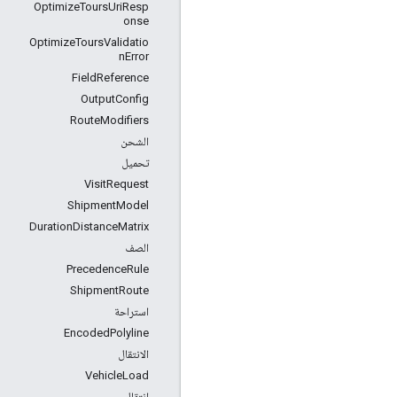
OptimizeToursUriResp
onse
OptimizeToursValidatio
nError
FieldReference
OutputConfig
RouteModifiers
الشحن
تحميل
VisitRequest
ShipmentModel
DurationDistanceMatrix
الصف
PrecedenceRule
ShipmentRoute
استراحة
EncodedPolyline
الانتقال
VehicleLoad
انتقال