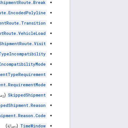
ShipmentRoute.Break
ute.EncodedPolyline
entRoute.Transition
ntRoute.VehicleLoad
ShipmentRoute.Visit
TypeIncompatibility
IncompatibilityMode
mentTypeRequirement
ent.RequirementMode
SkippedShipment
(رسا
ppedShipment.Reason
hipment.Reason.Code
TimeWindow
(رسالة)