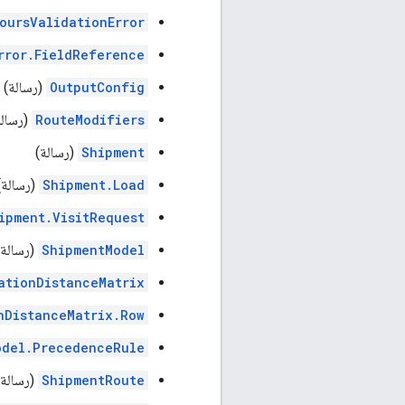
oursValidationError
rror.FieldReference
OutputConfig
(رسالة)
RouteModifiers
(رسالة
Shipment
(رسالة)
Shipment.Load
(رسالة)
ipment.VisitRequest
ShipmentModel
(رسالة)
ationDistanceMatrix
nDistanceMatrix.Row
odel.PrecedenceRule
ShipmentRoute
(رسالة)