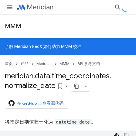
Meridian
MMM
了解
Meridian GeoX
如何助力 MMM 校准
首页
产品
Meridian
MMM
API 参考文档
meridian
.
data
.
time
_
coordinates
.
normalize
_
date
bookmark_border
在 GitHub 上查看源代码
将指定日期值归一化为
datetime.date
。