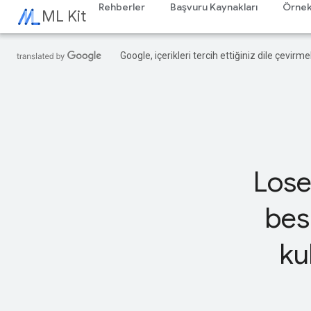
Rehberler
Başvuru Kaynakları
Örnek
ML Kit
Google, içerikleri tercih ettiğiniz dile çevirm
Lose
bes
ku