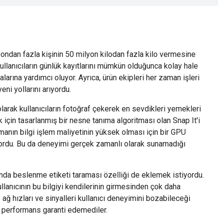
yondan fazla kişinin 50 milyon kilodan fazla kilo vermesine
ullanıcıların günlük kayıtlarını mümkün olduğunca kolay hale
arına yardımcı oluyor. Ayrıca, ürün ekipleri her zaman işleri
eni yollarını arıyordu.
 olarak kullanıcıların fotoğraf çekerek en sevdikleri yemekleri
için tasarlanmış bir nesne tanıma algoritması olan Snap It'i
manın bilgi işlem maliyetinin yüksek olması için bir GPU
ordu. Bu da deneyimi gerçek zamanlı olarak sunamadığı
nda beslenme etiketi taraması özelliği de eklemek istiyordu.
llanıcının bu bilgiyi kendilerinin girmesinden çok daha
 ağ hızları ve sinyalleri kullanıcı deneyimini bozabileceği
bir performans garanti edemediler.