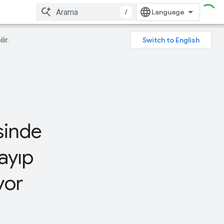
/
lir.
sinde
ayıp
yor