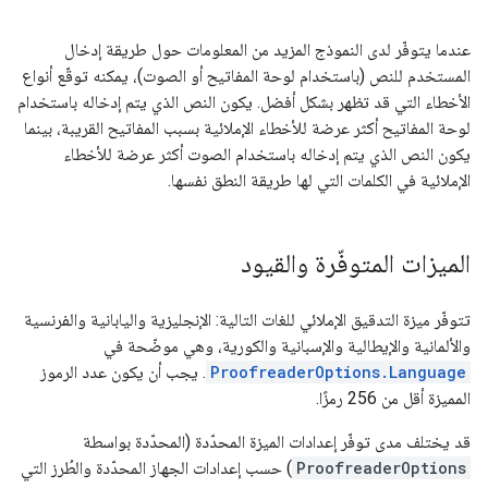
عندما يتوفّر لدى النموذج المزيد من المعلومات حول طريقة إدخال
المستخدم للنص (باستخدام لوحة المفاتيح أو الصوت)، يمكنه توقّع أنواع
الأخطاء التي قد تظهر بشكل أفضل. يكون النص الذي يتم إدخاله باستخدام
لوحة المفاتيح أكثر عرضة للأخطاء الإملائية بسبب المفاتيح القريبة، بينما
يكون النص الذي يتم إدخاله باستخدام الصوت أكثر عرضة للأخطاء
الإملائية في الكلمات التي لها طريقة النطق نفسها.
الميزات المتوفّرة والقيود
تتوفّر ميزة التدقيق الإملائي للغات التالية: الإنجليزية واليابانية والفرنسية
والألمانية والإيطالية والإسبانية والكورية، وهي موضّحة في
ProofreaderOptions.Language
. يجب أن يكون عدد الرموز
المميزة أقل من 256 رمزًا.
قد يختلف مدى توفّر إعدادات الميزة المحدّدة (المحدّدة بواسطة
ProofreaderOptions
) حسب إعدادات الجهاز المحدّدة والطُرز التي