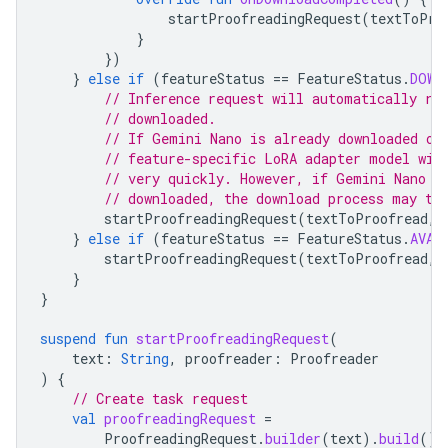
startProofreadingRequest
(
textToPro
}
})
}
else
if
(
featureStatus
==
FeatureStatus
.
DOWN
// Inference request will automatically ru
// downloaded.
// If Gemini Nano is already downloaded on
// feature-specific LoRA adapter model wil
// very quickly. However, if Gemini Nano i
// downloaded, the download process may ta
startProofreadingRequest
(
textToProofread
,
}
else
if
(
featureStatus
==
FeatureStatus
.
AVAI
startProofreadingRequest
(
textToProofread
,
}
}
suspend
fun
startProofreadingRequest
(
text
:
String
,
proofreader
:
Proofreader
)
{
// Create task request
val
proofreadingRequest
=
ProofreadingRequest
.
builder
(
text
).
build
()