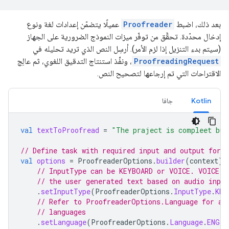
بعد ذلك، اضبط
Proofreader
عميلًا يتضمّن إعدادات لغة ونوع
إدخال محدّدة. تحقَّق من توفّر ميزات النموذج الضرورية على الجهاز
(سيتم بدء التنزيل إذا لزم الأمر). أرسِل النص الذي تريد تحليله في
ProofreadingRequest
، ونفِّذ استنتاج التدقيق اللغوي، ثم عالِج
الاقتراحات التي تم إرجاعها لتصحيح النص.
Kotlin
جافا
val
textToProofread
=
"The praject is compleet but
// Define task with required input and output form
val
options
=
ProofreaderOptions
.
builder
(
context
)
// InputType can be KEYBOARD or VOICE. VOICE i
// the user generated text based on audio input
.
setInputType
(
ProofreaderOptions
.
InputType
.
KEY
// Refer to ProofreaderOptions.Language for av
// languages
.
setLanguage
(
ProofreaderOptions
.
Language
.
ENGLI