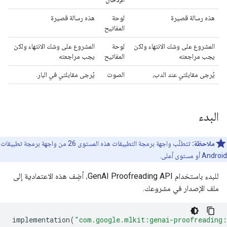
هذه رسالة قصيرة
لوحة
هذه رسالة قصيرة
المفاتيح
المشروع على وشك الانتهاء ولكن
لوحة
المشروع على وشك الانتهاء ولكن
يجب مراجعته
المفاتيح
يجب مراجعته
يُرجى مقابلتي عند الدب،
الصوت
يُرجى مقابلتي في البار.
البدء
ملاحظة:
تتطلّب واجهة برمجة التطبيقات هذه المستوى 26 من واجهة برمجة تطبيقات
Android أو مستوى أعلى.
للبدء باستخدام GenAI Proofreading API، أضِف هذه الاعتمادية إلى
ملف الإصدار في مشروعك.
implementation
(
"com.google.mlkit:genai-proofreading: