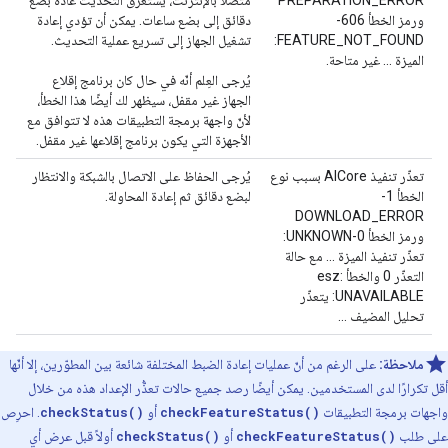
PREPARATION_ERROR
متصلاً بالإنترنت، يستغرق التحديث عادةً بضع
ورمز الخطأ 606-
دقائق إلى بضع ساعات. يمكن أن تؤدي إعادة
FEATURE_NOT_FOUND:
تشغيل الجهاز إلى تسريع عملية التحديث.
الميزة ... غير متاحة.
يُرجى العِلم أنّه في حال كان برنامج إقلاع
الجهاز غير مقفل، سيظهر لك أيضًا هذا الخطأ،
لأنّ واجهة برمجة التطبيقات هذه لا تتوافق مع
الأجهزة التي يكون برنامج إقلاعها غير مقفل.
تعذّر تنفيذ AICore بسبب نوع
يُرجى الحفاظ على الاتصال بالشبكة والانتظار
الخطأ 1-
لبضع دقائق ثم إعادة المحاولة.
DOWNLOAD_ERROR
ورمز الخطأ 0-UNKNOWN:
تعذّر تنفيذ الميزة ... مع حالة
التعذّر 0 والخطأ esz:
UNAVAILABLE: يتعذّر
تحليل المضيف ...
ملاحظة:
على الرغم من أنّ عمليات إعادة الضبط المختلفة شائعة بين المطوّرين، إلا أنّها
أقل تكرارًا لدى المستخدمين. يمكن أيضًا رصد جميع حالات تعذُّر الإعداد هذه من خلال
واجهات برمجة التطبيقات
checkFeatureStatus()
أو
checkStatus()
. احرِص
على طلب
checkFeatureStatus()
أو
checkStatus()
أولاً قبل عرض أي