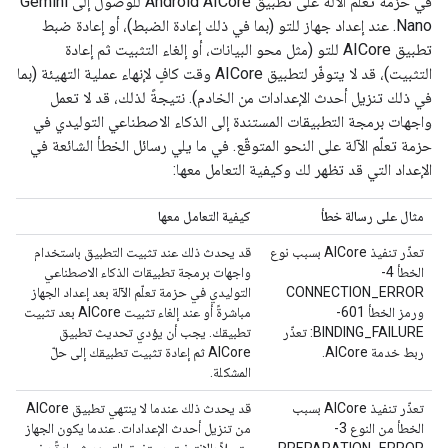
في حزمة تعلّم الآلة على تطبيق Android AICore للوصول إلى Gemini
Nano. عند إعداد جهاز للتو (بما في ذلك إعادة الضبط)، أو إعادة ضبط
تطبيق AICore للتو (مثل محو البيانات، أو إلغاء التثبيت ثم إعادة
التثبيت)، قد لا يتوفّر لتطبيق AICore وقت كافٍ لإنهاء عملية التهيئة (بما
في ذلك تنزيل أحدث الإعدادات من الخادم). نتيجةً لذلك، قد لا تعمل
واجهات برمجة التطبيقات المستندة إلى الذكاء الاصطناعي التوليدي في
حزمة تعلّم الآلة على النحو المتوقّع. في ما يلي رسائل الخطأ الشائعة في
الإعداد التي قد تظهر لك وكيفية التعامل معها:
مثال على رسالة خطأ
كيفية التعامل معها
تعذّر تنفيذ AICore بسبب نوع
قد يحدث ذلك عند تثبيت التطبيق باستخدام
الخطأ 4-
واجهات برمجة تطبيقات الذكاء الاصطناعي
CONNECTION_ERROR
التوليدي في حزمة تعلّم الآلة بعد إعداد الجهاز
ورمز الخطأ 601-
مباشرةً أو عند إلغاء تثبيت AICore بعد تثبيت
BINDING_FAILURE: تعذّر
تطبيقك. يجب أن يؤدي تحديث تطبيق
ربط خدمة AICore.
AICore ثم إعادة تثبيت تطبيقك إلى حلّ
المشكلة.
تعذّر تنفيذ AICore بسبب
قد يحدث ذلك عندما لا ينتهي تطبيق AICore
الخطأ من النوع 3-
من تنزيل أحدث الإعدادات. عندما يكون الجهاز