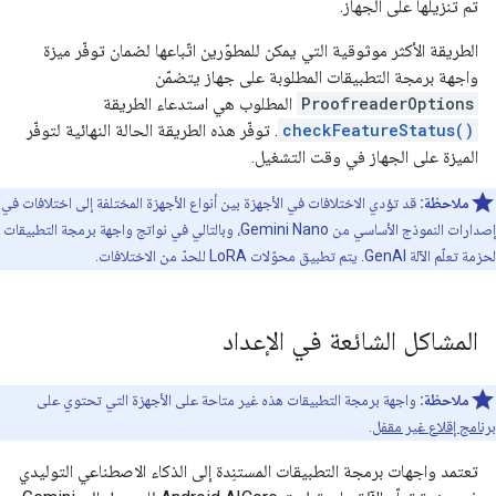
تم تنزيلها على الجهاز.
الطريقة الأكثر موثوقية التي يمكن للمطوّرين اتّباعها لضمان توفّر ميزة
واجهة برمجة التطبيقات المطلوبة على جهاز يتضمّن
ProofreaderOptions
المطلوب هي استدعاء الطريقة
checkFeatureStatus()
. توفّر هذه الطريقة الحالة النهائية لتوفّر
الميزة على الجهاز في وقت التشغيل.
ملاحظة:
قد تؤدي الاختلافات في الأجهزة بين أنواع الأجهزة المختلفة إلى اختلافات في
إصدارات النموذج الأساسي من Gemini Nano، وبالتالي في نواتج واجهة برمجة التطبيقات
لحزمة تعلّم الآلة GenAI. يتم تطبيق محوّلات LoRA للحدّ من الاختلافات.
المشاكل الشائعة في الإعداد
ملاحظة:
واجهة برمجة التطبيقات هذه غير متاحة على الأجهزة التي تحتوي على
برنامج إقلاع غير مقفل
.
تعتمد واجهات برمجة التطبيقات المستنِدة إلى الذكاء الاصطناعي التوليدي