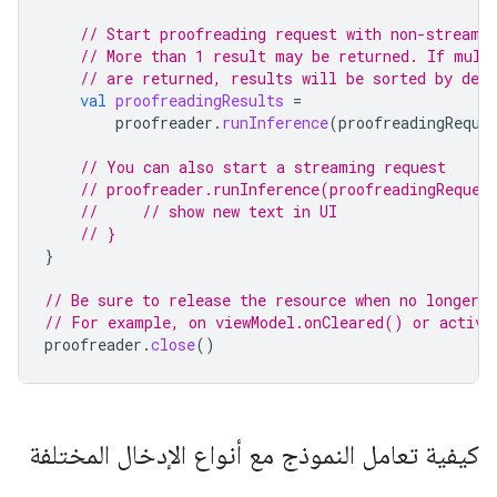
// Start proofreading request with non-streami
// More than 1 result may be returned. If mult
// are returned, results will be sorted by desc
val
proofreadingResults
=
proofreader
.
runInference
(
proofreadingReque
// You can also start a streaming request
// proofreader.runInference(proofreadingReques
//     // show new text in UI
// }
}
// Be sure to release the resource when no longer n
// For example, on viewModel.onCleared() or activi
proofreader
.
close
()
كيفية تعامل النموذج مع أنواع الإدخال المختلفة