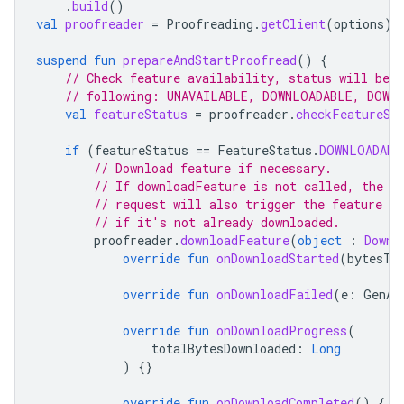
.
build
()
val
proofreader
=
Proofreading
.
getClient
(
options
)
suspend
fun
prepareAndStartProofread
()
{
// Check feature availability, status will be o
// following: UNAVAILABLE, DOWNLOADABLE, DOWN
val
featureStatus
=
proofreader
.
checkFeatureSt
if
(
featureStatus
==
FeatureStatus
.
DOWNLOADABL
// Download feature if necessary.
// If downloadFeature is not called, the f
// request will also trigger the feature to
// if it's not already downloaded.
proofreader
.
downloadFeature
(
object
:
Downl
override
fun
onDownloadStarted
(
bytesTo
override
fun
onDownloadFailed
(
e
:
GenAi
override
fun
onDownloadProgress
(
totalBytesDownloaded
:
Long
)
{}
override
fun
onDownloadCompleted
()
{