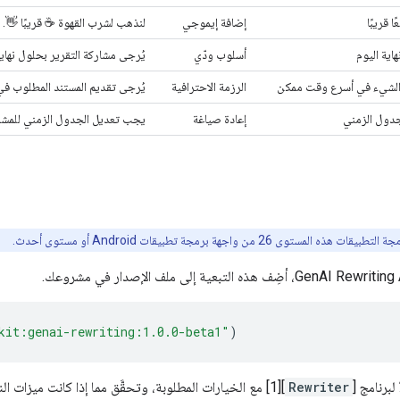
 قريبًا
إضافة إيموجي
لنذهب لشرب القهوة ☕ قريبًا 👋.
اية اليوم
أسلوب ودّي
يُرجى مشاركة التقرير بحلول نهاية
ا الشيء في أسرع وقت ممكن
الرزمة الاحترافية
يُرجى تقديم المستند المطلوب ف
جدول الزمني
إعادة صياغة
يجب تعديل الجدول الزمني للمشروع
لمستوى 26 من واجهة برمجة تطبيقات Android أو مستوى أحدث.
kit:genai-rewriting:1.0.0-beta1"
)
لبرنامج [
Rewriter
][1] مع الخيارات المطلوبة، وتحقَّق مما إذا كانت ميزات