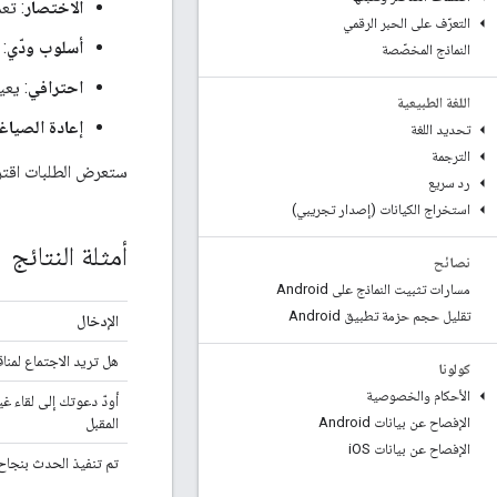
الاختصار
: تع
التعرّف على الحبر الرقمي
أسلوب ودّي
:
النماذج المخصّصة
احترافي
: يع
اللغة الطبيعية
إعادة الصياغ
تحديد اللغة
الترجمة
ستعرض الطلبات اقترا
رد سريع
استخراج الكيانات (إصدار تجريبي)
أمثلة النتائج
نصائح
مسارات تثبيت النماذج على Android
تقليل حجم حزمة تطبيق Android
الإدخال
هل تريد الاجتماع لمنا
كولونا
الأحكام والخصوصية
أودّ دعوتك إلى لقاء 
المقبل
الإفصاح عن بيانات Android
الإفصاح عن بيانات i
OS
تم تنفيذ الحدث بنجاح