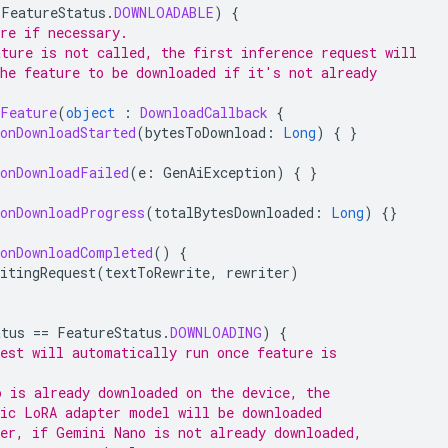
FeatureStatus
.
DOWNLOADABLE
)
{
re if necessary.
ature is not called, the first inference request will
the feature to be downloaded if it's not already
dFeature
(
object
:
DownloadCallback
{
onDownloadStarted
(
bytesToDownload
:
Long
)
{
}
onDownloadFailed
(
e
:
GenAiException
)
{
}
onDownloadProgress
(
totalBytesDownloaded
:
Long
)
{}
onDownloadCompleted
()
{
itingRequest
(
textToRewrite
,
rewriter
)
atus
==
FeatureStatus
.
DOWNLOADING
)
{
uest will automatically run once feature is
o is already downloaded on the device, the
fic LoRA adapter model will be downloaded
ver, if Gemini Nano is not already downloaded,