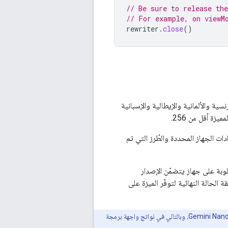
// Be sure to release the
// For example, on viewM
rewriter
.
close
()
ية واليابانية والفرنسية والألمانية والإيطالية والإسبانية
ت الجهاز المحددة والطُرز التي تم
لوبة على جهاز يتضمّن الإصدار
ريقة الحالة النهائية لتوفّر الميزة على
قد تؤدي الاختلافات في الأجهزة بين أنواع الأجهزة المختلفة إلى اختلافات في إصدارات النموذج الأساسي من Gemini Nano، وبالتالي في نواتج واجهة برمجة