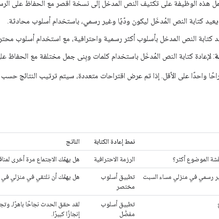
مل هذه الوظيفة على تكثيف النص المدخل إلى نسخة أقصر مع الحفاظ على الرسا
 يعيد كتابة النص المُدخَل ليكون ودّيًا وغير رسمي، باستخدام أسلوب محادثة.
يد كتابة النص المدخل بأسلوب أكثر رسمية واحترافية، مع استخدام أسلوب محتر
ة
: لإعادة كتابة النص المُدخَل باستخدام كلمات وبِنى جمل مختلفة مع الحفاظ عل
حًا واحدًا على الأقل. إذا تم عرض اقتراحات متعددة، سيتم ترتيب النتائج حسب م
نمط إعادة الكتابة
الناتج
قشة الموضوع أكثر؟
الرزمة الاحترافية
هل يهمّك الاجتماع مرة أخرى لمنا
غير رسمي في منزلي مساء السبت
تطبيق أسلوب
هل يهمّك أن نلتقي في منزلي في 
مختصر
تطبيق أسلوب
لقد حقق الحدث نجاحًا باهرًا، وتجاو
مفصَّل
إنجازًا كبيرًا.