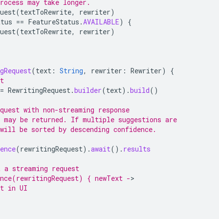
process may take longer.
uest
(
textToRewrite
,
rewriter
)
atus
==
FeatureStatus
.
AVAILABLE
)
{
uest
(
textToRewrite
,
rewriter
)
gRequest
(
text
:
String
,
rewriter
:
Rewriter
)
{
t
=
RewritingRequest
.
builder
(
text
).
build
()
equest with non-streaming response
t may be returned. If multiple suggestions are
will be sorted by descending confidence.
ence
(
rewritingRequest
).
await
().
results
t a streaming request
ence(rewritingRequest) { newText -
t in UI