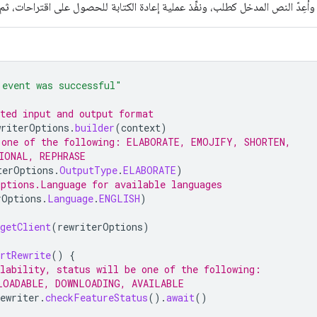
ر)، وأعِدّ النص المدخل كطلب، ونفِّذ عملية إعادة الكتابة للحصول على اقتراحات، ثم ح
 event was successful"
cted input and output format
writerOptions
.
builder
(
context
)
 one of the following: ELABORATE, EMOJIFY, SHORTEN,
IONAL, REPHRASE
terOptions
.
OutputType
.
ELABORATE
)
Options.Language for available languages
rOptions
.
Language
.
ENGLISH
)
getClient
(
rewriterOptions
)
rtRewrite
()
{
ilability, status will be one of the following:
LOADABLE, DOWNLOADING, AVAILABLE
ewriter
.
checkFeatureStatus
().
await
()