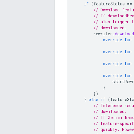
if
(
featureStatus
==
// Download featu
// If downloadFe
// also trigger 
// downloaded.
rewriter
.
downloa
override
fun
override
fun
override
fun
override
fun
startRewr
}
})
}
else
if
(
featureSt
// Inference req
// downloaded.
// If Gemini Nan
// feature-speci
// quickly. Howe