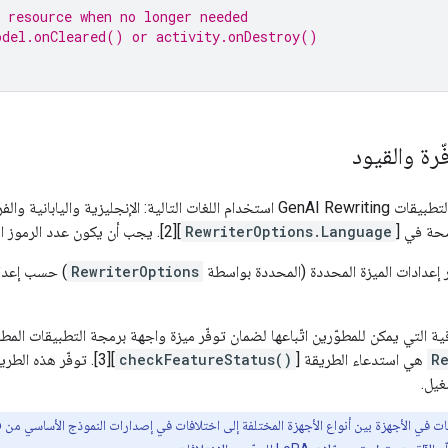
 resource when no longer needed
odel.onCleared() or activity.onDestroy()
ّرة والقيود
تتيح واجهة برمجة التطبيقات GenAI Rewriting استخدام اللغات التالية: الإنجليز
حة في [
RewriterOptions.Language
][2]. يجب أن يكون عدد الرموز المميزة أقل من 256.
إعدادات الميزة المحددة (المحددة بواسطة
RewriterOptions
) حسب إعدادا
ية التي يمكن للمطوّرين اتّباعها لضمان توفّر ميزة واجهة برمجة التطبيقات المط
R
هي استدعاء الطريقة [
checkFeatureStatus()
][3]. توفّر هذه الط
غيل.