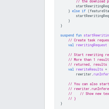
// the download 
startRewritingReq
}
else
if
(
featureSt
startRewritingReq
}
}
suspend
fun
startRewritin
// Create task reques
val
rewritingRequest
// Start rewriting r
// More than 1 resul
// returned, results 
val
rewriteResults
=
rewriter
.
runInfer
// You can also star
// rewriter.runInfer
//    // Show new tex
// }
}