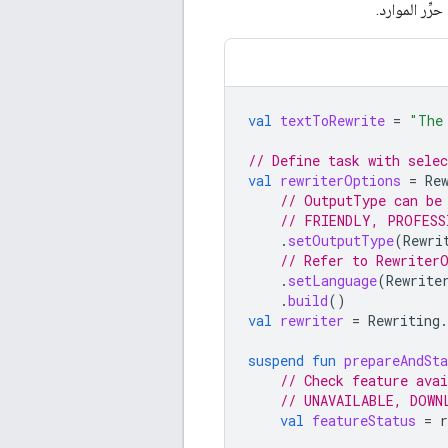
رِّر الموارد.
val
textToRewrite
=
"The
// Define task with sele
val
rewriterOptions
=
Re
// OutputType can be
// FRIENDLY, PROFESS
.
setOutputType
(
Rewri
// Refer to Rewriter
.
setLanguage
(
Rewrite
.
build
()
val
rewriter
=
Rewriting
.
suspend
fun
prepareAndSta
// Check feature ava
// UNAVAILABLE, DOWN
val
featureStatus
=
r