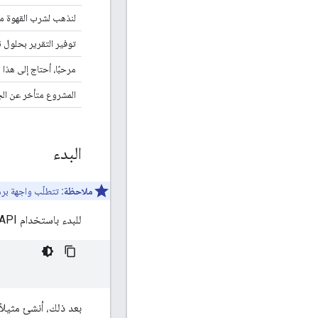
لنذهب لشرب القهوة معًا
توفير التقرير بحلول نه
مرحبًا، أحتاج إلى هذ
المشروع متأخر عن ال
البدء
ملاحظة:
تتطلّب واجهة برمجة التطبيقات هذه ا
للبدء باستخدام GenAI Rewriting API، أضِف هذه التبعية إلى ملف الإصدار في مشروعك.
بعد ذلك، أنشئ مثيلاً 