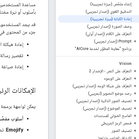
مساعدة المستخدمين ف
إنشاء ملخّص (ميزة تجريبية)
بأسلوب أو نبرة مختلف
التدقيق اللغوي (إصدار تجريبي)
إعادة الكتابة (ميزة تجريبية)
قد يجد المستخدمون أ
وصف الصورة (إصدار تجريبي)
جزء من المحتوى في ا
التعرّف على الكلام (إصدار أولي)
Prompt (إصدار تجريبي)
إعادة هيكلة ا
برنامج "معاينة المطوّر لخدمة AICore"
تقصير رسالة 
Vision
إعادة صياغة ر
التعرّف على النص - الإصدار 2
التعرّف على الوجوه
التعرّف على شبكة الوجه (إصدار تجريبي)
الإمكانات الرئ
رصد موضع التصوير (تجريبي)
تصنيف الصور الذاتية (إصدار تجريبي)
يمكن لواجهة برمجة التطبيقات GenAI Rewriting من ML Kit إعادة كتابة مقاطع 
تصنيف الموضوع (إصدار تجريبي)
الماسح الضوئي للمستندات
أسلوب مفصَّ
فحص الرمز الشريطي
Emojify
: تض
تصنيف الصور
اكتشاف العناصر وتتبّعها