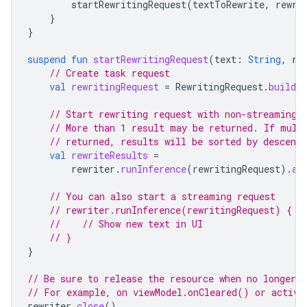
startRewritingRequest
(
textToRewrite
,
rewri
}
}
suspend
fun
startRewritingRequest
(
text
:
String
,
re
// Create task request
val
rewritingRequest
=
RewritingRequest
.
builder
// Start rewriting request with non-streaming 
// More than 1 result may be returned. If mult
// returned, results will be sorted by descendi
val
rewriteResults
=
rewriter
.
runInference
(
rewritingRequest
).
aw
// You can also start a streaming request
// rewriter.runInference(rewritingRequest) { n
//    // Show new text in UI
// }
}
// Be sure to release the resource when no longer n
// For example, on viewModel.onCleared() or activi
rewriter
.
close
()