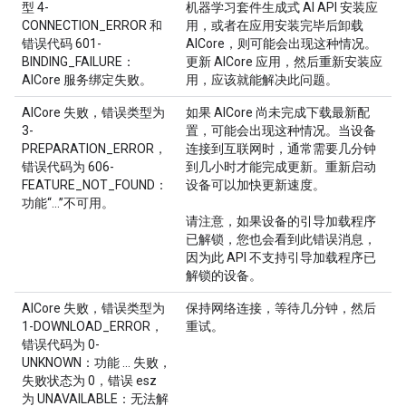
型 4-
机器学习套件生成式 AI API 安装应
CONNECTION_ERROR 和
用，或者在应用安装完毕后卸载
错误代码 601-
AICore，则可能会出现这种情况。
BINDING_FAILURE：
更新 AICore 应用，然后重新安装应
AICore 服务绑定失败。
用，应该就能解决此问题。
AICore 失败，错误类型为
如果 AICore 尚未完成下载最新配
3-
置，可能会出现这种情况。当设备
PREPARATION_ERROR，
连接到互联网时，通常需要几分钟
错误代码为 606-
到几小时才能完成更新。重新启动
FEATURE_NOT_FOUND：
设备可以加快更新速度。
功能“...”不可用。
请注意，如果设备的引导加载程序
已解锁，您也会看到此错误消息，
因为此 API 不支持引导加载程序已
解锁的设备。
AICore 失败，错误类型为
保持网络连接，等待几分钟，然后
1-DOWNLOAD_ERROR，
重试。
错误代码为 0-
UNKNOWN：功能 ... 失败，
失败状态为 0，错误 esz
为 UNAVAILABLE：无法解