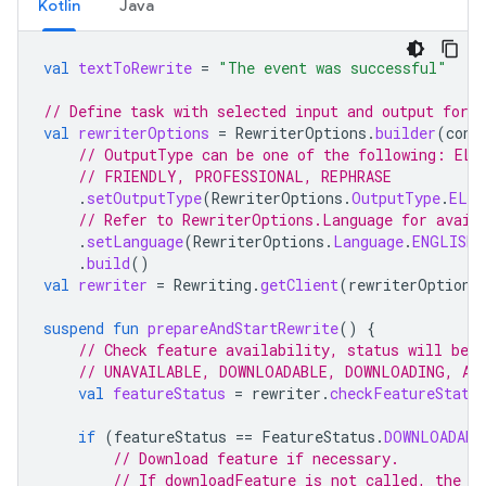
Kotlin
Java
val
textToRewrite
=
"The event was successful"
// Define task with selected input and output form
val
rewriterOptions
=
RewriterOptions
.
builder
(
cont
// OutputType can be one of the following: ELA
// FRIENDLY, PROFESSIONAL, REPHRASE
.
setOutputType
(
RewriterOptions
.
OutputType
.
ELAB
// Refer to RewriterOptions.Language for avail
.
setLanguage
(
RewriterOptions
.
Language
.
ENGLISH
)
.
build
()
val
rewriter
=
Rewriting
.
getClient
(
rewriterOptions
suspend
fun
prepareAndStartRewrite
()
{
// Check feature availability, status will be 
// UNAVAILABLE, DOWNLOADABLE, DOWNLOADING, AV
val
featureStatus
=
rewriter
.
checkFeatureStatu
if
(
featureStatus
==
FeatureStatus
.
DOWNLOADABL
// Download feature if necessary.
// If downloadFeature is not called, the f