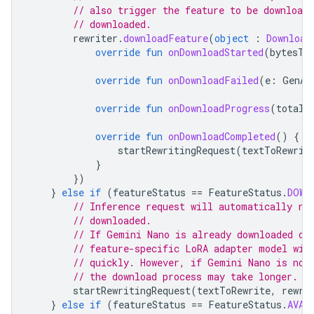
// also trigger the feature to be download
// downloaded.
rewriter
.
downloadFeature
(
object
:
Download
override
fun
onDownloadStarted
(
bytesTo
override
fun
onDownloadFailed
(
e
:
GenAi
override
fun
onDownloadProgress
(
totalB
override
fun
onDownloadCompleted
()
{
startRewritingRequest
(
textToRewrit
}
})
}
else
if
(
featureStatus
==
FeatureStatus
.
DOWN
// Inference request will automatically ru
// downloaded.
// If Gemini Nano is already downloaded on
// feature-specific LoRA adapter model wil
// quickly. However, if Gemini Nano is not
// the download process may take longer.
startRewritingRequest
(
textToRewrite
,
rewri
}
else
if
(
featureStatus
==
FeatureStatus
.
AVAI