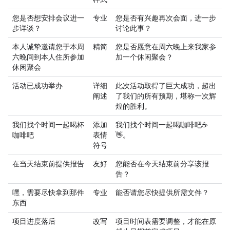
您是否想安排会议进一
专业
您是否有兴趣再次会面，进一步
步详谈？
讨论此事？
本人诚挚邀请您于本周
精简
您是否愿意在周六晚上来我家参
六晚间到本人住所参加
加一个休闲聚会？
休闲聚会
活动已成功举办
详细
此次活动取得了巨大成功，超出
阐述
了我们的所有预期，堪称一次辉
煌的胜利。
我们找个时间一起喝杯
添加
我们找个时间一起喝咖啡吧☕
咖啡吧
表情
👋。
符号
在当天结束前提供报告
友好
您能否在今天结束前分享该报
告？
嘿，需要尽快拿到那件
专业
能否请您尽快提供所需文件？
东西
项目进度落后
改写
项目时间表需要调整，才能在原