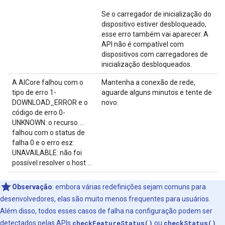
Se o carregador de inicialização do
dispositivo estiver desbloqueado,
esse erro também vai aparecer. A
API não é compatível com
dispositivos com carregadores de
inicialização desbloqueados.
A AICore falhou com o
Mantenha a conexão de rede,
tipo de erro 1-
aguarde alguns minutos e tente de
DOWNLOAD_ERROR e o
novo.
código de erro 0-
UNKNOWN: o recurso ...
falhou com o status de
falha 0 e o erro esz:
UNAVAILABLE: não foi
possível resolver o host ...
Observação
:
embora várias redefinições sejam comuns para
desenvolvedores, elas são muito menos frequentes para usuários.
Além disso, todos esses casos de falha na configuração podem ser
detectados pelas APIs
checkFeatureStatus()
ou
checkStatus()
.