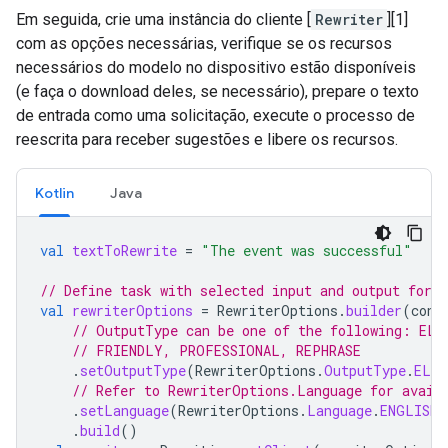
Em seguida, crie uma instância do cliente [
Rewriter
][1]
com as opções necessárias, verifique se os recursos
necessários do modelo no dispositivo estão disponíveis
(e faça o download deles, se necessário), prepare o texto
de entrada como uma solicitação, execute o processo de
reescrita para receber sugestões e libere os recursos.
Kotlin
Java
val
textToRewrite
=
"The event was successful"
// Define task with selected input and output form
val
rewriterOptions
=
RewriterOptions
.
builder
(
cont
// OutputType can be one of the following: ELA
// FRIENDLY, PROFESSIONAL, REPHRASE
.
setOutputType
(
RewriterOptions
.
OutputType
.
ELAB
// Refer to RewriterOptions.Language for avail
.
setLanguage
(
RewriterOptions
.
Language
.
ENGLISH
)
.
build
()