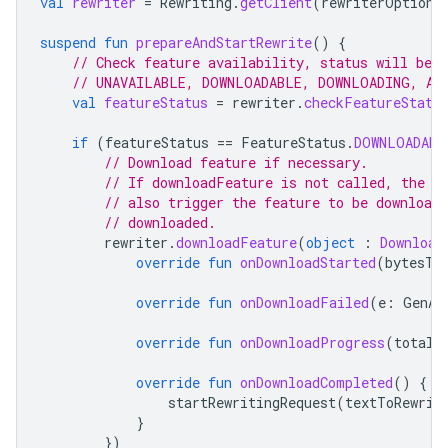
val
rewriter
=
Rewriting
.
getClient
(
rewriterOptions
suspend
fun
prepareAndStartRewrite
()
{
// Check feature availability, status will be 
// UNAVAILABLE, DOWNLOADABLE, DOWNLOADING, AV
val
featureStatus
=
rewriter
.
checkFeatureStatu
if
(
featureStatus
==
FeatureStatus
.
DOWNLOADABL
// Download feature if necessary.
// If downloadFeature is not called, the f
// also trigger the feature to be download
// downloaded.
rewriter
.
downloadFeature
(
object
:
Download
override
fun
onDownloadStarted
(
bytesTo
override
fun
onDownloadFailed
(
e
:
GenAi
override
fun
onDownloadProgress
(
totalB
override
fun
onDownloadCompleted
()
{
startRewritingRequest
(
textToRewrit
}
})