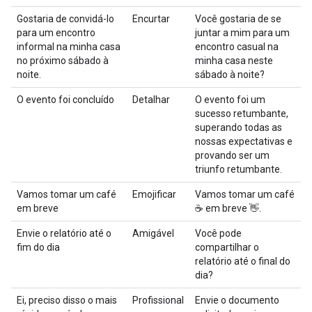
Gostaria de convidá-lo
Encurtar
Você gostaria de se
para um encontro
juntar a mim para um
informal na minha casa
encontro casual na
no próximo sábado à
minha casa neste
noite.
sábado à noite?
O evento foi concluído
Detalhar
O evento foi um
sucesso retumbante,
superando todas as
nossas expectativas e
provando ser um
triunfo retumbante.
Vamos tomar um café
Emojificar
Vamos tomar um café
em breve
☕ em breve 👋.
Envie o relatório até o
Amigável
Você pode
fim do dia
compartilhar o
relatório até o final do
dia?
Ei, preciso disso o mais
Profissional
Envie o documento