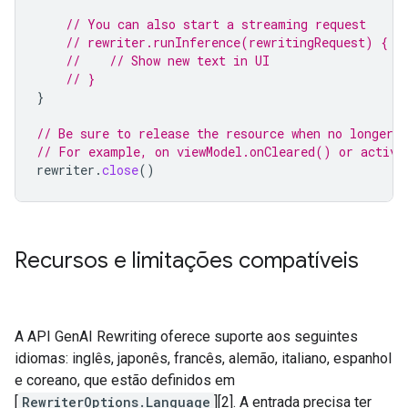
// You can also start a streaming request
// rewriter.runInference(rewritingRequest) { n
//    // Show new text in UI
// }
}
// Be sure to release the resource when no longer n
// For example, on viewModel.onCleared() or activi
rewriter
.
close
()
Recursos e limitações compatíveis
A API GenAI Rewriting oferece suporte aos seguintes
idiomas: inglês, japonês, francês, alemão, italiano, espanhol
e coreano, que estão definidos em
[
RewriterOptions.Language
][2]. A entrada precisa ter