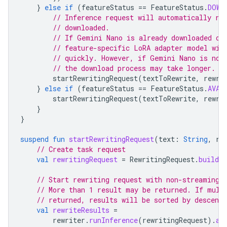
}
else
if
(
featureStatus
==
FeatureStatus
.
DOWN
// Inference request will automatically ru
// downloaded.
// If Gemini Nano is already downloaded on
// feature-specific LoRA adapter model wil
// quickly. However, if Gemini Nano is not
// the download process may take longer.
startRewritingRequest
(
textToRewrite
,
rewri
}
else
if
(
featureStatus
==
FeatureStatus
.
AVAI
startRewritingRequest
(
textToRewrite
,
rewri
}
}
suspend
fun
startRewritingRequest
(
text
:
String
,
re
// Create task request
val
rewritingRequest
=
RewritingRequest
.
builder
// Start rewriting request with non-streaming 
// More than 1 result may be returned. If mult
// returned, results will be sorted by descendi
val
rewriteResults
=
rewriter
.
runInference
(
rewritingRequest
).
aw