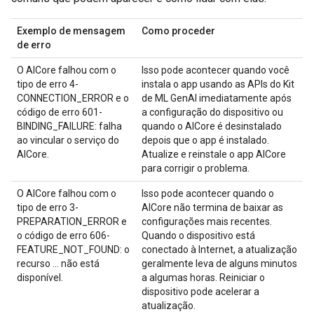
Exemplo de mensagem
Como proceder
de erro
O AICore falhou com o
Isso pode acontecer quando você
tipo de erro 4-
instala o app usando as APIs do Kit
CONNECTION_ERROR e o
de ML GenAI imediatamente após
código de erro 601-
a configuração do dispositivo ou
BINDING_FAILURE: falha
quando o AICore é desinstalado
ao vincular o serviço do
depois que o app é instalado.
AICore.
Atualize e reinstale o app AICore
para corrigir o problema.
O AICore falhou com o
Isso pode acontecer quando o
tipo de erro 3-
AICore não termina de baixar as
PREPARATION_ERROR e
configurações mais recentes.
o código de erro 606-
Quando o dispositivo está
FEATURE_NOT_FOUND: o
conectado à Internet, a atualização
recurso ... não está
geralmente leva de alguns minutos
disponível.
a algumas horas. Reiniciar o
dispositivo pode acelerar a
atualização.