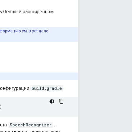
ль Gemini в расширенном
формацию см. в разделе
 конфигурации
build.gradle
)
иент
SpeechRecognizer
.
зите модель, если она еще