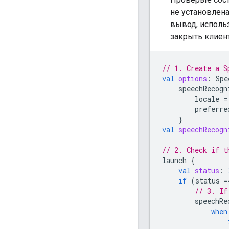
не установлена
вывод, исполь
закрыть клиент
// 1. Create a S
val
options
:
Spe
speechRecogn
locale
=
preferre
}
val
speechRecogn
// 2. Check if t
launch
{
val
status
:
if
(
status
=
// 3. If
speechRe
when