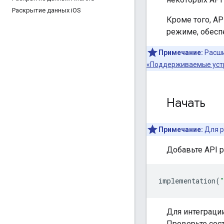
Раскрытие данных i
OS
Кроме того, AP
режиме, обесп
Примечание:
Расши
«Поддерживаемые уст
Начать
Примечание:
Для р
Добавьте API 
implementation
(
Для интеграци
Проверьте сос