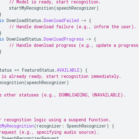
// Model is ready, start recognition.
startMyRecognition
(
speechRecognizer
)
}
is
DownloadStatus
.
DownloadFailed
-
>
{
// Handle download failure (e.g., inform the user).
}
is
DownloadStatus
.
DownloadProgress
-
>
{
// Handle download progress (e.g., update a progress
}
tatus
==
FeatureStatus
.
AVAILABLE
)
{
 is already ready, start recognition immediately.
ecognition
(
speechRecognizer
)
e other statuses (e.g., DOWNLOADING, UNAVAILABLE).
r recognition logic using a suspend function.
tMyRecognition
(
recognizer
:
SpeechRecognizer
)
{
request (e.g., specifying audio source).
SpeechRecognizerRequest