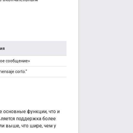
ия
кое сообщение»
mensaje corto."
е основные функции, что и
вляется поддержка более
ли выше, что шире, чем у