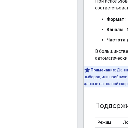
При использо
соответствова
Формат
:
Каналы
: 
Частота 
В большинстве
автоматически 
Примечание:
Данны
выборок, или приблиз
данные на полной скор
Поддержи
Режим
Л