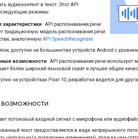
ь аудиоконтент в текст. Этот API
 следующие режимы:
 характеристики
: API распознавания речи
ет традиционную модель распознавания речи
стве, аналогичную
API SpeechRecognizer.
лом, доступно на большинстве устройств Android с уровнем
нные возможности
: API распознавания речи использует м
вает более широкий языковой охват и лучшее общее качес
упно на устройствах Pixel 10, разработка ведется для други
 возможности
ает потоковый входной сигнал с микрофона или аудиофайл
ванный текст предоставляется в виде непрерывного пото
ть неполным (и подвержен изменениям), прежде чем стат