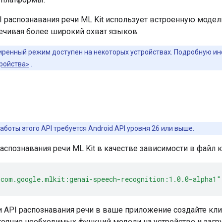
I распознавания речи ML Kit использует встроенную моде
ечивая более широкий охват языков.
ренный режим доступен на некоторых устройствах. Подробную ин
ройства»
.
аботы этого API требуется Android API уровня 26 или выше.
распознавания речи ML Kit в качестве зависимости в файл
"com.google.mlkit:genai-speech-recognition:1.0.0-alpha1"
и API распознавания речи в ваше приложение создайте кл
тояние необходимых функций модели на устройстве и загру