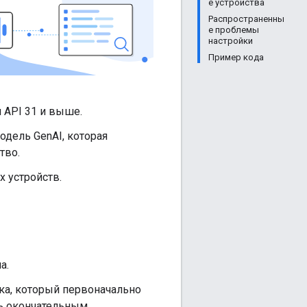
е устройства
Распространенны
е проблемы
настройки
Пример кода
 API 31 и выше.
одель GenAI, которая
тво.
х устройств.
а.
ка, который первоначально
ь окончательным