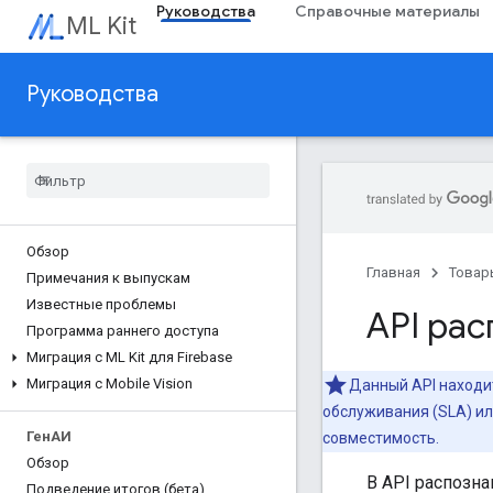
Руководства
Справочные материалы
ML Kit
Руководства
Обзор
Главная
Товар
Примечания к выпускам
Известные проблемы
API рас
Программа раннего доступа
Миграция с ML Kit для Firebase
Миграция с Mobile Vision
Данный API находит
обслуживания (SLA) ил
ГенАИ
совместимость.
Обзор
В API распозна
Подведение итогов (бета)