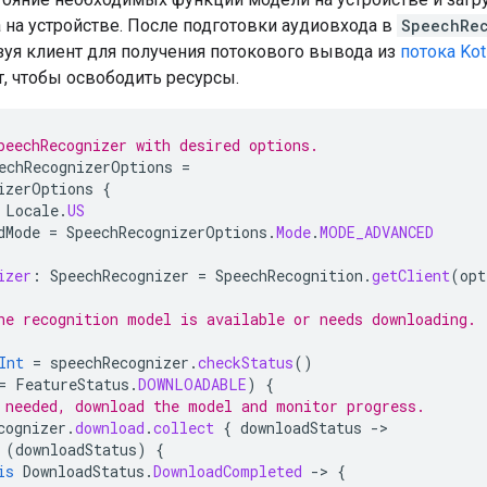
 ​​на устройстве. После подготовки аудиовхода в
SpeechRe
зуя клиент для получения потокового вывода из
потока Kot
, чтобы освободить ресурсы.
peechRecognizer with desired options.
echRecognizerOptions
=
izerOptions
{
Locale
.
US
dMode
=
SpeechRecognizerOptions
.
Mode
.
MODE_ADVANCED
izer
:
SpeechRecognizer
=
SpeechRecognition
.
getClient
(
opt
he recognition model is available or needs downloading.
Int
=
speechRecognizer
.
checkStatus
()
=
FeatureStatus
.
DOWNLOADABLE
)
{
 needed, download the model and monitor progress.
cognizer
.
download
.
collect
{
downloadStatus
-
(
downloadStatus
)
{
is
DownloadStatus
.
DownloadCompleted
-
>
{