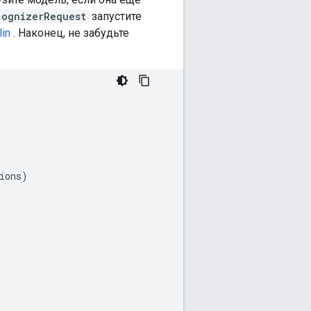
cognizerRequest
запустите
lin
. Наконец, не забудьте
ions
)