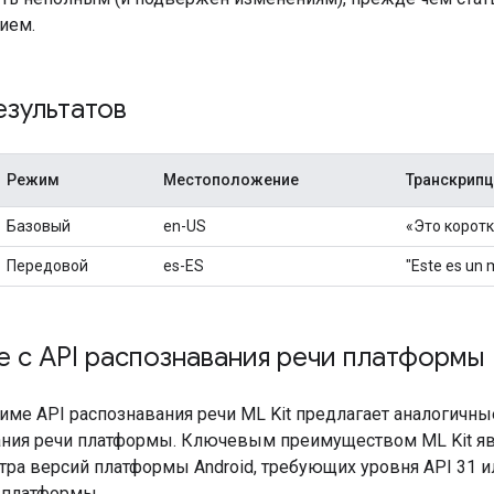
ием.
зультатов
Режим
Местоположение
Транскрипц
Базовый
en-US
«Это корот
Передовой
es-ES
"Este es un 
 с API распознавания речи платформы
име API распознавания речи ML Kit предлагает аналогичны
ания речи платформы. Ключевым преимуществом ML Kit я
ра версий платформы Android, требующих уровня API 31 и
 платформы.