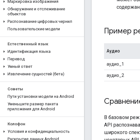
Маркировка изображения
содержан
Обнаружение и отслеживание
объектов
Распознавание цифровых чернил
Пример ре
Пользовательские модели
Естественный язык
Аудио
Идентификация языка
Перевод
аудио_1
Умный ответ
Извлечение сущностей (бета)
аудио_2
Советы
Пути установки модели на Android
Сравнение
Уменьшите размер пакета
приложения для Android
В базовом реж
Колофон
API распознав
Условия и конфиденциальность
широкого спект
Раскрытие данных Android
некоторых API