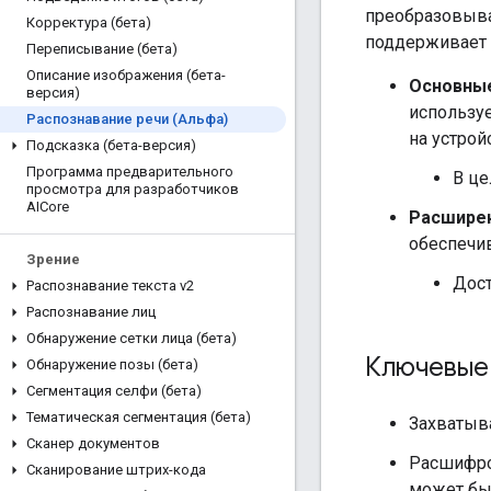
преобразовыват
Корректура (бета)
поддерживает
Переписывание (бета)
Описание изображения (бета-
Основные
версия)
использу
Распознавание речи (Альфа)
на устрой
Подсказка (бета-версия)
Программа предварительного
В це
просмотра для разработчиков
AICore
Расшире
обеспечи
Зрение
Дост
Распознавание текста v2
Распознавание лиц
Обнаружение сетки лица (бета)
Ключевые
Обнаружение позы (бета)
Сегментация селфи (бета)
Тематическая сегментация (бета)
Захватыв
Сканер документов
Расшифро
Сканирование штрих-кода
может бы