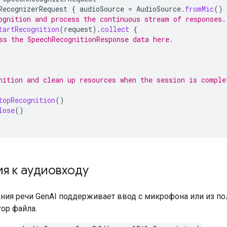
RecognizerRequest
{
audioSource
=
AudioSource
.
fromMic
()
ognition and process the continuous stream of responses.
tartRecognition
(
request
).
collect
{
ss the SpeechRecognitionResponse data here.
nition and clean up resources when the session is comple
topRecognition
()
lose
()
я к аудиовходу
ания речи GenAI поддерживает ввод с микрофона или из по
ор файла.