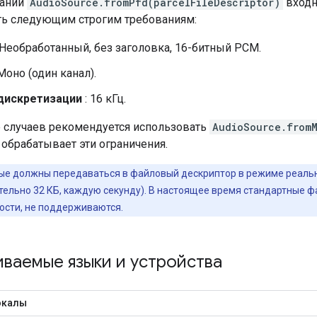
вании
AudioSource.fromPfd(parcelFileDescriptor)
входн
ть следующим строгим требованиям:
 Необработанный, без заголовка, 16-битный PCM.
Моно (один канал).
дискретизации
: 16 кГц.
 случаев рекомендуется использовать
AudioSource.from
обрабатывает эти ограничения.
е должны передаваться в файловый дескриптор в режиме реальн
ительно 32 КБ, каждую секунду). В настоящее время стандартные
ости, не поддерживаются.
ваемые языки и устройства
окалы