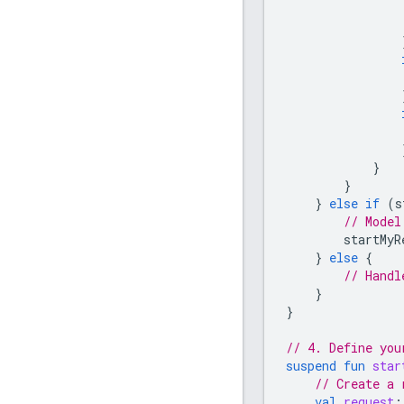
}
}
}
else
if
(
s
// Model
startMyR
}
else
{
// Handl
}
}
// 4. Define you
suspend
fun
star
// Create a 
val
request
: