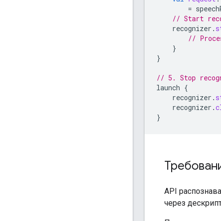
=
speech
// Start rec
recognizer
.
s
// Proce
}
}
// 5. Stop recog
launch
{
recognizer
.
s
recognizer
.
c
}
Требовани
API распознав
через дескрипт