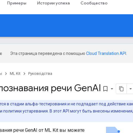
Примеры
Истории успеха
Сообщество
Эта страница переведена с помощью
Cloud Translation API
.
ы
ML Kit
Руководства
познавания речи Gen
AI
bookmark_border
ся в стадии альфа-тестирования и не подпадает под действие ка
и политики устаревания. В этот API могут быть внесены изменен
вания речи GenAI от ML Kit вы можете