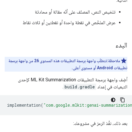
التالية:
تلخيص النص، المصنّف على أنّه مقالة أو محادثة
عرض الملخّص في نقطة واحدة أو نقطتين أو ثلاث نقاط
البدء
ملاحظة:تتطلّب واجهة برمجة التطبيقات هذه المستوى 26 من واجهة برمجة
تطبيقات Android أو مستوى أعلى.
أضِف واجهة برمجة التطبيقات ML Kit Summarization كإحدى
التبعيات في إعداد
build.gradle
.
implementation
(
"com.google.mlkit:genai-summarizatio
بعد ذلك، نفِّذ الرمز في مشروعك: