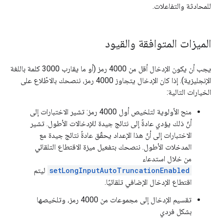
للمحادثة والتفاعلات.
الميزات المتوافقة والقيود
يجب أن يكون الإدخال أقل من 4000 رمز (أو ما يقارب 3000 كلمة باللغة
الإنجليزية). إذا كان الإدخال يتجاوز 4000 رمز، ننصحك بالاطّلاع على
الخيارات التالية:
منح الأولوية لتلخيص أول 4000 رمز: تشير الاختبارات إلى
أنّ ذلك يؤدي عادةً إلى نتائج جيدة للإدخالات الأطول. تشير
الاختبارات إلى أنّ هذا الإعداد يحقّق عادةً نتائج جيدة مع
المدخلات الأطول. ننصحك بتفعيل ميزة الاقتطاع التلقائي
من خلال استدعاء
setLongInputAutoTruncationEnabled
ليتم
اقتطاع الإدخال الإضافي تلقائيًا.
تقسيم الإدخال إلى مجموعات من 4000 رمز، وتلخيصها
بشكل فردي