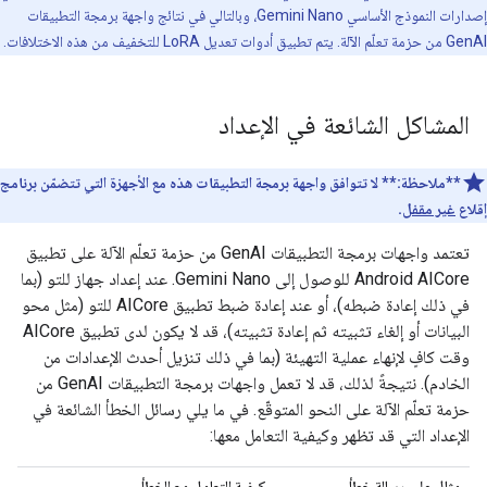
إصدارات النموذج الأساسي Gemini Nano، وبالتالي في نتائج واجهة برمجة التطبيقات
GenAI من حزمة تعلّم الآلة. يتم تطبيق أدوات تعديل LoRA للتخفيف من هذه الاختلافات.
المشاكل الشائعة في الإعداد
**ملاحظة:**
لا تتوافق واجهة برمجة التطبيقات هذه مع الأجهزة التي تتضمّن برنامج
إقلاع
غير مقفل
.
تعتمد واجهات برمجة التطبيقات GenAI من حزمة تعلّم الآلة على تطبيق
Android AICore للوصول إلى Gemini Nano. عند إعداد جهاز للتو (بما
في ذلك إعادة ضبطه)، أو عند إعادة ضبط تطبيق AICore للتو (مثل محو
البيانات أو إلغاء تثبيته ثم إعادة تثبيته)، قد لا يكون لدى تطبيق AICore
وقت كافٍ لإنهاء عملية التهيئة (بما في ذلك تنزيل أحدث الإعدادات من
الخادم). نتيجةً لذلك، قد لا تعمل واجهات برمجة التطبيقات GenAI من
حزمة تعلّم الآلة على النحو المتوقّع. في ما يلي رسائل الخطأ الشائعة في
الإعداد التي قد تظهر وكيفية التعامل معها:
مثال على رسالة خطأ
كيفية التعامل مع الخطأ