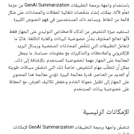
باستخدام واجهة برمجة التطبيقات GenAI Summarization من حزمة
تعلّم الآلة، يمكنك إنشاء ملخّصات تلقائية للمقالات والمحادثات على شكل
قائمة من النقاط. ويساعد ذلك المستخدمين في فهم النصوص الكبيرة.
تستفيد ميزة التلخيص من الذكاء الاصطناعي التوليدي على الجهاز فقط
لأنّها تعالج المخاوف بشأن خصوصية البيانات وكفاءة التكلفة. غالبًا ما
تتعامل التطبيقات التي تلخّص المحادثات الشخصية ورسائل البريد
الإلكتروني والملاحظات والتذكيرات مع معلومات حساسة، ما يجعل
المعالجة على الجهاز مهمة لخصوصية المستخدم. بالإضافة إلى ذلك،
يمكن أن تتطلّب مهام التلخيص، خاصةً تلك التي تتضمّن سياقات طويلة
أو العديد من العناصر، قدرة معالجة كبيرة. تؤدي معالجة هذا المحتوى
على الجهاز إلى تقليل حمولة الخادم وخفض تكاليف العرض، مع الحفاظ
على خصوصية بيانات المستخدم.
الإمكانات الرئيسية
تتضمّن واجهة برمجة التطبيقات GenAI Summarization الإمكانات