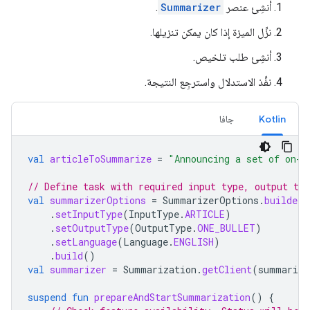
أنشِئ عنصر
Summarizer
.
نزِّل الميزة إذا كان يمكن تنزيلها.
أنشِئ طلب تلخيص.
نفِّذ الاستدلال واسترجِع النتيجة.
Kotlin
جافا
val
articleToSummarize
=
"Announcing a set of on-d
// Define task with required input type, output typ
val
summarizerOptions
=
SummarizerOptions
.
builder
(
.
setInputType
(
InputType
.
ARTICLE
)
.
setOutputType
(
OutputType
.
ONE_BULLET
)
.
setLanguage
(
Language
.
ENGLISH
)
.
build
()
val
summarizer
=
Summarization
.
getClient
(
summarize
suspend
fun
prepareAndStartSummarization
()
{