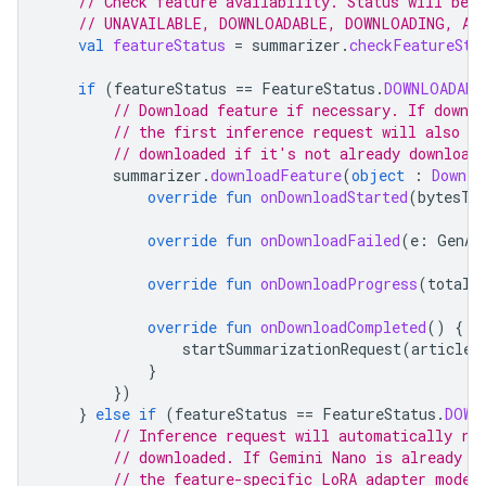
// Check feature availability. Status will be 
// UNAVAILABLE, DOWNLOADABLE, DOWNLOADING, AV
val
featureStatus
=
summarizer
.
checkFeatureSta
if
(
featureStatus
==
FeatureStatus
.
DOWNLOADABL
// Download feature if necessary. If downl
// the first inference request will also tr
// downloaded if it's not already download
summarizer
.
downloadFeature
(
object
:
Downlo
override
fun
onDownloadStarted
(
bytesTo
override
fun
onDownloadFailed
(
e
:
GenAi
override
fun
onDownloadProgress
(
totalB
override
fun
onDownloadCompleted
()
{
startSummarizationRequest
(
articleT
}
})
}
else
if
(
featureStatus
==
FeatureStatus
.
DOWN
// Inference request will automatically ru
// downloaded. If Gemini Nano is already d
// the feature-specific LoRA adapter model