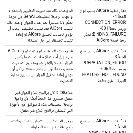
تعذّر تنفيذ AICore بسبب نوع
قد يحدث ذلك عند تثبيت التطبيق باستخدام
الخطأ 4-
واجهات برمجة التطبيقات GenAI من حزمة
CONNECTION_ERROR
تعلّم الآلة مباشرةً بعد إعداد الجهاز أو عند إلغاء
ورمز الخطأ 601-
تثبيت AICore بعد تثبيت تطبيقك. يجب أن
BINDING_FAILURE: تعذّر
يؤدي تحديث تطبيق AICore ثم إعادة
ربط خدمة AICore.
تثبيت تطبيقك إلى حلّ المشكلة.
تعذّر تنفيذ AICore بسبب نوع
قد يحدث ذلك عندما لم ينتهِ تطبيق AICore
الخطأ 3-
من تنزيل أحدث الإعدادات. عندما يكون
PREPARATION_ERROR
الجهاز متصلاً بالإنترنت، يستغرق التحديث
ورمز الخطأ 606-
عادةً بضع دقائق إلى بضع ساعات. يمكن أن
FEATURE_NOT_FOUND:
تؤدي إعادة تشغيل الجهاز إلى تسريع عملية
الميزة ... غير متاحة.
التحديث.
ملاحظة: إذا كان برنامج إقلاع الجهاز غير
مقفل، فسترى هذا الخطأ أيضًا، لأنّ واجهة
برمجة التطبيقات هذه لا تتوافق مع الأجهزة
التي تتضمّن برنامج إقلاع غير مقفل.
تعذّر تنفيذ AICore بسبب نوع
يُرجى الحفاظ على الاتصال بالشبكة والانتظار
الخطأ 1-
بضع دقائق ثم إعادة المحاولة.
DOWNLOAD_ERROR ورمز