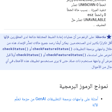
الخطأ 0-UNKNOWN: تعذّر
تنفيذ الميزة ... بسبب حالة الخطأ
0 والخطأ esz:
UNAVAILABLE: تعذّر حلّ
المضيف ...
ملاحظة:
على الرغم من أنّ عمليات إعادة الضبط المختلفة شائعة لدى المطوّرين، فإنّها
أقل تكرارًا بكثير لدى المستخدمين. يمكن أيضًا رصد جميع حالات تعذُّر الإعداد هذه من
خلال واجهتَي برمجة التطبيقات
checkFeatureStatus()
أو
checkStatus()
.
احرِص على استدعاء
checkFeatureStatus()
أو
checkStatus()
أولاً قبل
عرض أي واجهة مستخدِم ذات صلة، حتى لا يرى مستخدمو تطبيقك هذه الأخطاء في أي
حال من الأحوال.
نموذج الرموز البرمجية
أمثلة على واجهات برمجة التطبيقات GenAI من حزمة تعلّم
الآلة