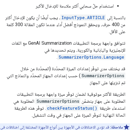
استخدام حلّ سحابي أكثر ملاءمة للإدخال الأكبر
بالنسبة إلى
InputType.ARTICLE
، يجب أيضًا أن يكون الإدخال أكثر
من 400 حرف، ويحقق النموذج أفضل أداء عندما تكون المقالة 300 كلمة
على الأقل.
تتوافق واجهة برمجة التطبيقات GenAI Summarization مع اللغات
الإنجليزية واليابانية والكورية، ويتم تحديدها في
.
SummarizerOptions.Language
قد يختلف مدى توفّر إعدادات الميزة المحدّدة (المحدّدة من خلال
SummarizerOptions
) حسب إعدادات الجهاز المحدّد والنماذج التي
تم تنزيلها على الجهاز.
الطريقة الأكثر موثوقية لضمان توفّر ميزة واجهة برمجة التطبيقات
المطلوبة على جهاز يتضمّن
SummarizerOptions
المطلوبة هي
استدعاء طريقة
checkFeatureStatus()
. توفّر هذه الطريقة
الحالة النهائية لتوفّر الميزة على الجهاز في وقت التشغيل.
ملاحظة:
قد تؤدي الاختلافات في الأجهزة بين أنواع الأجهزة المختلفة إلى اختلافات في