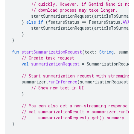
// quickly. However, if Gemini Nano is not
// download process may take longer.
startSummarizationRequest
(
articleToSummari
}
else
if
(
featureStatus
==
FeatureStatus
.
AVAI
startSummarizationRequest
(
articleToSummari
}
}
fun
startSummarizationRequest
(
text
:
String
,
summar
// Create task request
val
summarizationRequest
=
SummarizationReques
// Start summarization request with streaming 
summarizer
.
runInference
(
summarizationRequest
)
// Show new text in UI
}
// You can also get a non-streaming response f
// val summarizationResult = summarizer.runInf
//     summarizationRequest).get().summary
}