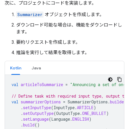
次に、プロジェクトにコードを実装します。
Summarizer
オブジェクトを作成します。
ダウンロード可能な場合は、機能をダウンロードし
ます。
要約リクエストを作成します。
推論を実行して結果を取得します。
Kotlin
Java
val
articleToSummarize
=
"Announcing a set of on-d
// Define task with required input type, output typ
val
summarizerOptions
=
SummarizerOptions
.
builder
(
.
setInputType
(
InputType
.
ARTICLE
)
.
setOutputType
(
OutputType
.
ONE_BULLET
)
.
setLanguage
(
Language
.
ENGLISH
)
.
build
()