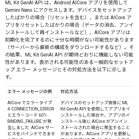
ML Kit GenAI API は、Android AICore アプリを使用して
Gemini Nano にアクセスします。デバイスをセットアップ
したばかりの場合（リセットを含む）、または AICore ア
プリをリセットしたばかりの場合（データの消去、アンイ
ンストールして再インストールなど）、AICore アプリは
初期化を完了するのに十分な時間がない可能性があります
（サーバーから最新の構成をダウンロードするなど）。そ
の結果、ML Kit GenAI API が期待どおりに機能しない可能
性があります。表示される可能性のある一般的なセットア
ップ エラー メッセージとその対処方法を以下に示しま
す。
エラー メッセージの例
対応方法
AICore でエラータイプ
デバイスのセットアップ直後に ML
4-CONNECTION_ERROR
Kit GenAI API を使用してアプリをイ
とエラーコード 601-
ンストールした場合や、アプリのイ
BINDING_FAILURE が発
ンストール後に AICore がアンイン
生しました: AICore サー
ストールされた場合に発生すること
ビスをバインドできませ
があります。AICore アプリを更新し