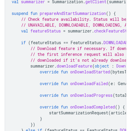
val
summarizer
=
Summarization
.
getClient
(
summarize
suspend
fun
prepareAndStartSummarization
()
{
// Check feature availability. Status will be 
// UNAVAILABLE, DOWNLOADABLE, DOWNLOADING, AV
val
featureStatus
=
summarizer
.
checkFeatureSta
if
(
featureStatus
==
FeatureStatus
.
DOWNLOADABL
// Download feature if necessary. If downl
// the first inference request will also tr
// downloaded if it's not already download
summarizer
.
downloadFeature
(
object
:
Downlo
override
fun
onDownloadStarted
(
bytesTo
override
fun
onDownloadFailed
(
e
:
GenAi
override
fun
onDownloadProgress
(
totalB
override
fun
onDownloadCompleted
()
{
startSummarizationRequest
(
articleT
}
})
}
else
if
(
featureStatus
==
FeatureStatus
.
DOWN