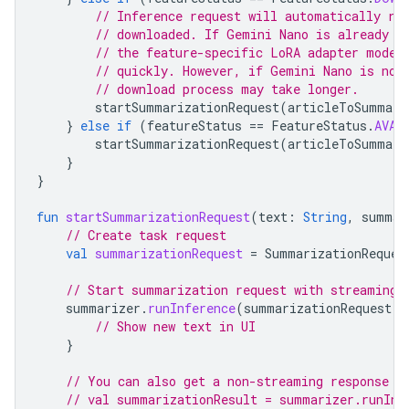
// Inference request will automatically ru
// downloaded. If Gemini Nano is already d
// the feature-specific LoRA adapter model
// quickly. However, if Gemini Nano is not
// download process may take longer.
startSummarizationRequest
(
articleToSummari
}
else
if
(
featureStatus
==
FeatureStatus
.
AVAI
startSummarizationRequest
(
articleToSummari
}
}
fun
startSummarizationRequest
(
text
:
String
,
summar
// Create task request
val
summarizationRequest
=
SummarizationReques
// Start summarization request with streaming 
summarizer
.
runInference
(
summarizationRequest
)
// Show new text in UI
}
// You can also get a non-streaming response f
// val summarizationResult = summarizer.runInf