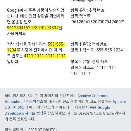
Google에서 주문 상품이 발송되었
항목 유형: 추적 번호
습니다. 배송 진행 상황을 확인하려
항목 텍스트:
면 운송장 번호
'9612804152073070474837'
9612804152073070474837
을
사용하세요.
저녁 식사를 결제하려면
555-555-
항목 1 유형: 전화번호
1234
로 식당에 전화하세요. 제 카
항목 1 텍스트: '555-555-1234'
드 번호는
4111-1111-1111-1111
입니다.
항목 2 유형: 결제 카드
항목 2 텍스트: '4111 1111
1111 1111'
달리 명시되지 않는 한 이 페이지의 콘텐츠에는
Creative Commons
Attribution 4.0 라이선스
에 따라 라이선스가 부여되며, 코드 샘플에는
Apache
2.0 라이선스
에 따라 라이선스가 부여됩니다. 자세한 내용은
Google
Developers 사이트 정책
을 참조하세요. 자바는 Oracle 및/또는 Oracle 계열사
의 등록 상표입니다.
최종 업데이트: 2025-07-25(UTC)