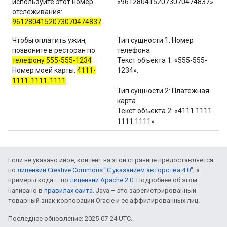
используйте этот номер
«9612804152073070474837».
отслеживания:
9612804152073070474837
.
Чтобы оплатить ужин,
Тип сущности 1: Номер
позвоните в ресторан по
телефона
телефону 555-555-1234
.
Текст объекта 1: «555-555-
Номер моей карты:
4111-
1234».
1111-1111-1111
.
Тип сущности 2: Платежная
карта
Текст объекта 2: «4111 1111
1111 1111»
Если не указано иное, контент на этой странице предоставляется
по
лицензии Creative Commons "С указанием авторства 4.0"
, а
примеры кода – по
лицензии Apache 2.0
. Подробнее об этом
написано в
правилах сайта
. Java – это зарегистрированный
товарный знак корпорации Oracle и ее аффилированных лиц.
Последнее обновление: 2025-07-24 UTC.