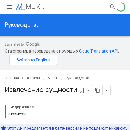
ML Kit
Руководства
Эта страница переведена с помощью
Cloud Translation API
.
Главная
Товары
ML Kit
Руководства
Извлечение сущности
bookmark_border
Содержание
Примеры
Этот API предлагается в бета-версии и не подлежит никакому