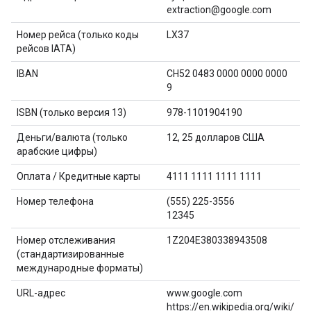
extraction@google.com
Номер рейса (только коды
LX37
рейсов IATA)
IBAN
CH52 0483 0000 0000 0000
9
ISBN (только версия 13)
978-1101904190
Деньги/валюта (только
12, 25 долларов США
арабские цифры)
Оплата / Кредитные карты
4111 1111 1111 1111
Номер телефона
(555) 225-3556
12345
Номер отслеживания
1Z204E380338943508
(стандартизированные
международные форматы)
URL-адрес
www.google.com
https://en.wikipedia.org/wiki/