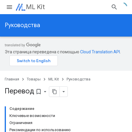
ML Kit
Руководства
Эта страница переведена с помощью
Cloud Translation API
.
Главная
Товары
ML Kit
Руководства
Перевод
bookmark_border
Содержание
Ключевые возможности
Ограничения
Рекомендации по использованию