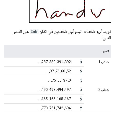
توجد أربع ضغطات. تبدو أول ضغطتين في الكائن
Ink
على النحو
التالي:
الحبر
x
شطب 1
392، 391، 389، 287، ...
y
52، 60، 76، 97، ...
t
0، 37، 56، 75، ...
x
شطب 2
497، 494، 493، 490، ...
y
167، 165، 165، 165، ...
t
694، 742، 751، 770، ...