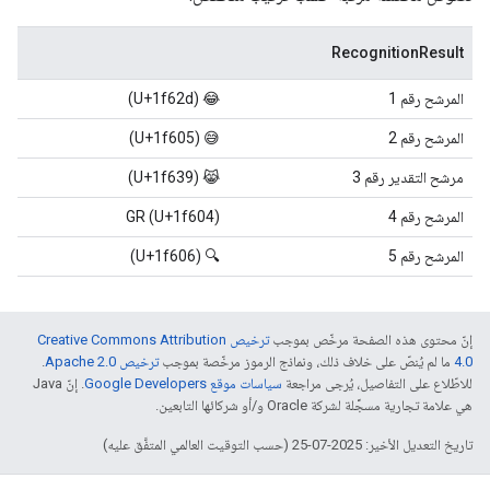
RecognitionResult
المرشح رقم 1
😂 (U+1f62d)
المرشح رقم 2
😅 (U+1f605)
مرشح التقدير رقم 3
😹 (U+1f639)
المرشح رقم 4
GR (U+1f604)
المرشح رقم 5
🔍 (U+1f606)
إنّ محتوى هذه الصفحة مرخّص بموجب
ترخيص Creative Commons Attribution
4.0‏
ما لم يُنصّ على خلاف ذلك، ونماذج الرموز مرخّصة بموجب
ترخيص Apache 2.0‏
.
للاطّلاع على التفاصيل، يُرجى مراجعة
سياسات موقع Google Developers‏
. إنّ Java
هي علامة تجارية مسجَّلة لشركة Oracle و/أو شركائها التابعين.
تاريخ التعديل الأخير: 2025-07-25 (حسب التوقيت العالمي المتفَّق عليه)