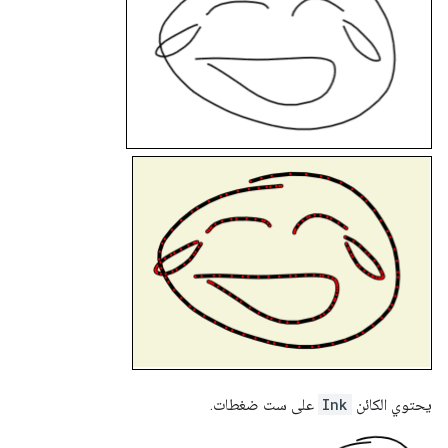
يحتوي الكائن
Ink
على ست ضغطات.