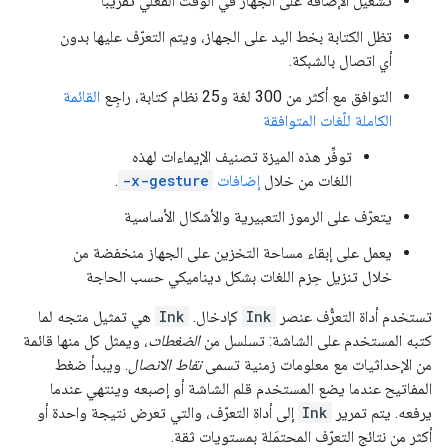
تشغيل الإضافة على الجهاز في الوقت الفعلي تقريبًا
تظل الكتابة بخط اليد على الجهاز، ويتم التعرّف عليها بدون
أي اتصال بالشبكة.
التوافق مع أكثر من 300 لغة و25 نظام كتابة، راجِع
القائمة
الكاملة للّغات المتوافقة
توفِّر هذه الميزة تصنيف الإيماءات لهذه
اللغات من خلال
إضافات
-x-gesture
.
يتعرّف على الرموز التعبيرية والأشكال الأساسية
يعمل على إبقاء مساحة التخزين على الجهاز منخفضة من
خلال تنزيل حِزم اللغات بشكل ديناميكي حسب الحاجة
تستخدم أداة التعرُّف عنصر
Ink
كإدخال.
Ink
هي تمثيل متجه لما
كتبه المستخدم على الشاشة: تسلسل من
الضغطات
، ويمثل كل منها قائمة
من الإحداثيات مع معلومات زمنية تسمى
نقاط الاتصال
. ويبدأ ضغط
المفاتيح عندما يضع المستخدم قلم الشاشة أو إصبعه وينتهي عندما
يرفعه. يتم تمرير
Ink
إلى أداة التعرّف، والتي تعرض نتيجة واحدة أو
أكثر من نتائج التعرّف المحتمَلة بمستويات ثقة.