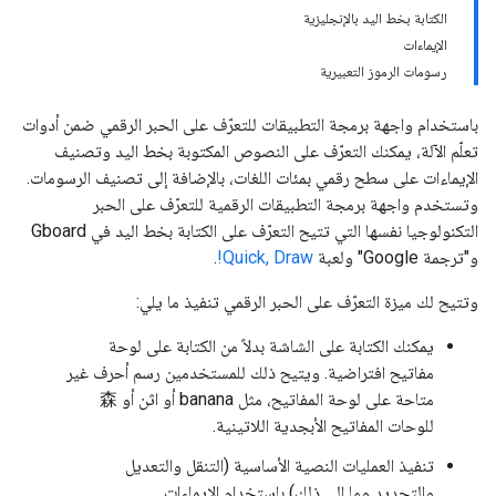
الكتابة بخط اليد بالإنجليزية
الإيماءات
رسومات الرموز التعبيرية
باستخدام واجهة برمجة التطبيقات للتعرّف على الحبر الرقمي ضمن أدوات
تعلّم الآلة، يمكنك التعرّف على النصوص المكتوبة بخط اليد وتصنيف
الإيماءات على سطح رقمي بمئات اللغات، بالإضافة إلى تصنيف الرسومات.
وتستخدم واجهة برمجة التطبيقات الرقمية للتعرّف على الحبر
التكنولوجيا نفسها التي تتيح التعرّف على الكتابة بخط اليد في Gboard
و"ترجمة Google" ولعبة
Quick, Draw!
.
وتتيح لك ميزة التعرّف على الحبر الرقمي تنفيذ ما يلي:
يمكنك الكتابة على الشاشة بدلاً من الكتابة على لوحة
مفاتيح افتراضية. ويتيح ذلك للمستخدمين رسم أحرف غير
متاحة على لوحة المفاتيح، مثل banana أو اثن أو 森
للوحات المفاتيح الأبجدية اللاتينية.
تنفيذ العمليات النصية الأساسية (التنقل والتعديل
والتحديد وما إلى ذلك) باستخدام الإيماءات.