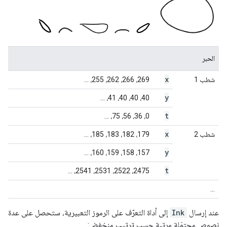
الحبر
x
شطب 1
269، 266، 262، 255، ...
y
40، 40، 40، 41، ...
t
0، 36، 56، 75، ...
x
شطب 2
179، 182، 183، 185، ...
y
157، 158، 159، 160، ...
t
2475، 2522، 2531، 2541، ...
...
عند إرسال
Ink
إلى أداة التعرّف على الرموز التعبيرية، ستحصل على عدة
نصوص محتمَلة مرتبة حسب ترتيب منخفض: