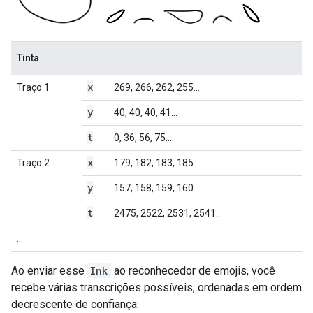
Tinta
x
Traço 1
269, 266, 262, 255...
y
40, 40, 40, 41...
t
0, 36, 56, 75...
x
Traço 2
179, 182, 183, 185...
y
157, 158, 159, 160...
t
2475, 2522, 2531, 2541...
...
Ao enviar esse
Ink
ao reconhecedor de emojis, você
recebe várias transcrições possíveis, ordenadas em ordem
decrescente de confiança: