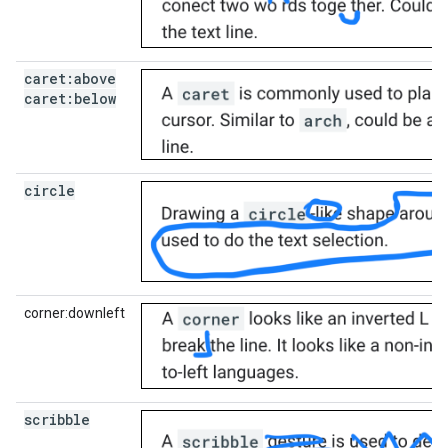
caret:above
caret:below
circle
corner:downleft
scribble