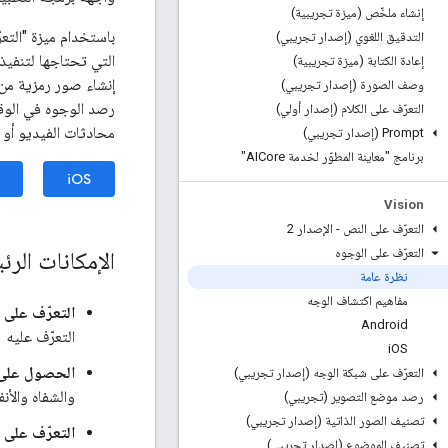
إنشاء ملخّص (ميزة تجريبية)
باستخدام ميزة "التع
التدقيق اللغوي (إصدار تجريبي)
التي تحتاجها لتنفيذ
إعادة الكتابة (ميزة تجريبية)
إنشاء صور رمزية من ص
وصف الصورة (إصدار تجريبي)
رصد الوجوه في الوق
التعرّف على الكلام (إصدار أولي)
محادثات الفيديو أو ا
Prompt (إصدار تجريبي)
برنامج "معاينة المطوّر لخدمة AICore"
iOS
Vision
التعرّف على النص - الإصدار 2
التعرّف على الوجوه
الإمكانات الرئ
نظرة عامة
مفاهيم اكتشاف الوجه
التعرّف على 
Android
التعرّف عليه
i
OS
الحصول على 
التعرّف على شبكة الوجه (إصدار تجريبي)
والشفاه والأنف
رصد موضع التصوير (تجريبي)
تصنيف الصور الذاتية (إصدار تجريبي)
التعرّف على 
تصنيف الموضوع (إصدار تجريبي)