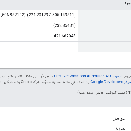
وجه
(505.149811، 221.201797)، (506.987122، 313.285919)
(232.85431)
421.662048
بموجب
ترخيص Creative Commons Attribution 4.0‏
ما لم يُنصّ على خلاف ذلك، ونماذج الر
Google Dev‏
. إنّ Java هي علامة تجارية مسجَّلة لشركة Oracle و/أو شركائها التابعين.
التواصل
المدوّنة