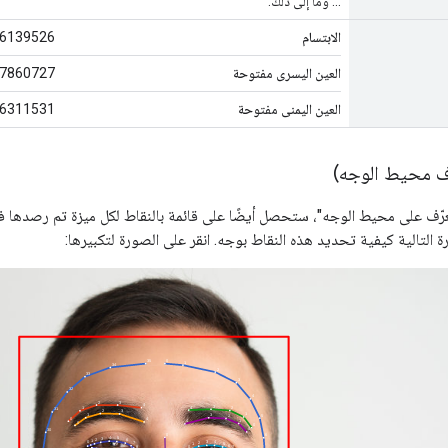
... وما إلى ذلك.
الابتسام
46139526
العين اليسرى مفتوحة
37860727
العين اليمنى مفتوحة
86311531
عرّف على محيط الوجه"، ستحصل أيضًا على قائمة بالنقاط لكل ميزة تم رصدها ف
 التالية كيفية تحديد هذه النقاط بوجه. انقر على الصورة لتكبيرها: