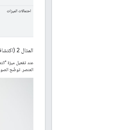
احتمالات الميزات
المثال 2 (اكتشاف محيط الوجه)
عند تفعيل ميزة "الت
العنصر. توضّح الصورة