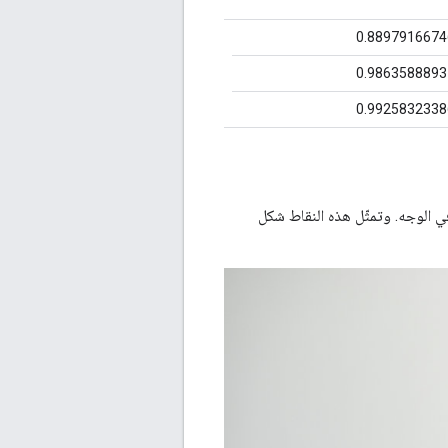
0.889791667
0.986358889
0.992583233
ي الوجه. وتمثّل هذه النقاط شكل