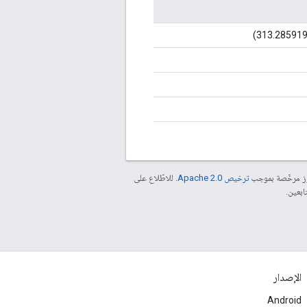
موز مرخّصة بموجب
ترخيص Apache 2.0‏
. للاطّلاع على
الإصدار
Android