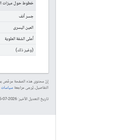
خطوط حول ميزات ال
جسر أنف
العين اليسرى
أعلى الشفة العلوية
(وغير ذلك)
إنّ محتوى هذه الصفحة مرخّص 
التفاصيل، يُرجى مراجعة
سياسات موقع elopers
تاريخ التعديل الأخير: 2026-07-15 (حسب التوقيت العالمي المتفَّق عليه)
التفاعل
Google Developer Program