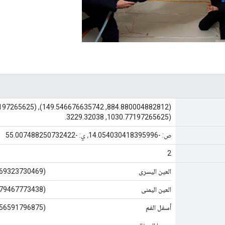
(1030.77197265625, 3229.32038.
ص: -14.054030418395996، ي: -55.007488250732422
2
العين اليسرى
(945.869323730469, 211.867126464844)
العين اليمنى
(971.579467773438، 247.257247924805)
أسفل الفم
(907.756591796875، 259.714477539062)