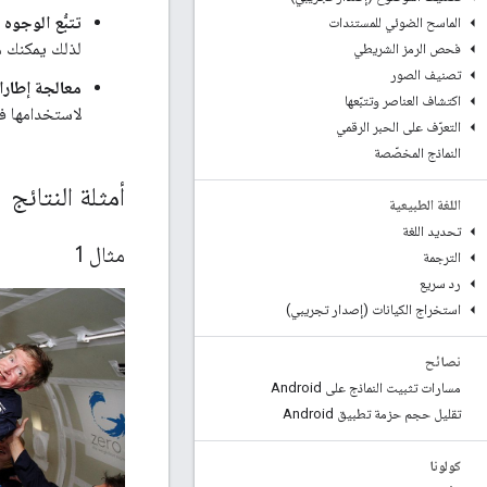
تتبُّع الوجوه
الماسح الضوئي للمستندات
لذلك يمكنك م
فحص الرمز الشريطي
تصنيف الصور
معالجة إطارا
اكتشاف العناصر وتتبّعها
لاستخدامها ف
التعرّف على الحبر الرقمي
النماذج المخصّصة
أمثلة النتائج
اللغة الطبيعية
تحديد اللغة
مثال 1
الترجمة
رد سريع
استخراج الكيانات (إصدار تجريبي)
نصائح
مسارات تثبيت النماذج على Android
تقليل حجم حزمة تطبيق Android
كولونا