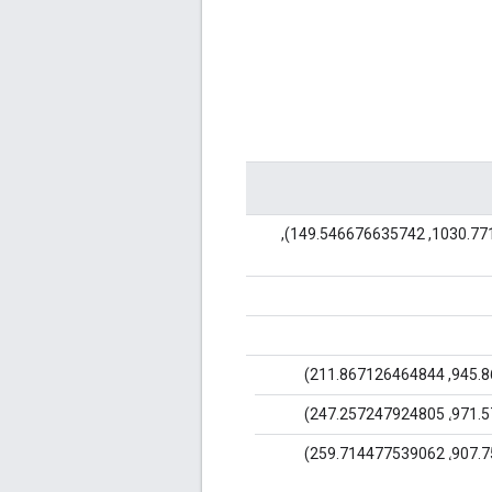
(884.880004882812, 149.546676635742), (1030.77197265625, 149.546676635742),