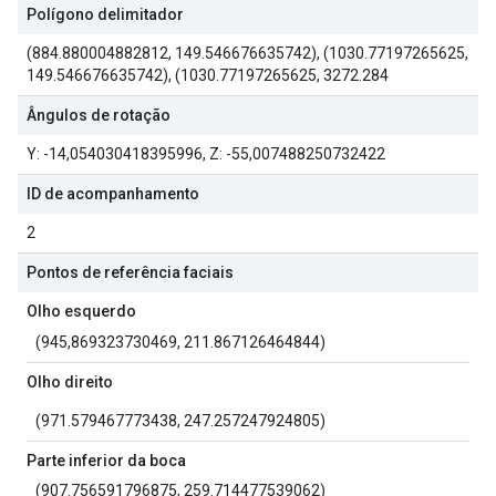
Polígono delimitador
(884.880004882812, 149.546676635742), (1030.77197265625,
149.546676635742), (1030.77197265625, 3272.284
Ângulos de rotação
Y: -14,054030418395996, Z: -55,007488250732422
ID de acompanhamento
2
Pontos de referência faciais
Olho esquerdo
(945,869323730469, 211.867126464844)
Olho direito
(971.579467773438, 247.257247924805)
Parte inferior da boca
(907.756591796875, 259.714477539062)