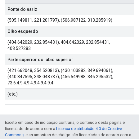
Ponte do nariz
(505.149811, 221.201797), (506.987122, 313.285919)
Olho esquerdo
(404.642029, 232.854431), 404.642029, 232.854431,
408.527283.
Parte superior do lábio superior
(421.662048, 354.520813), (430.103882, 349.694061),
(440.847595, 348.048737), (456.549988, 346.295532),
73.6.4.9.4.9.4.9.4.9.4.9.4
(etc.)
Exceto em caso de indicação contrária, o conteúdo desta página é
licenciado de acordo com a
Licença de atribuição 4.0 do Creative
Commons
, e as amostras de código são licenciadas de acordo com a