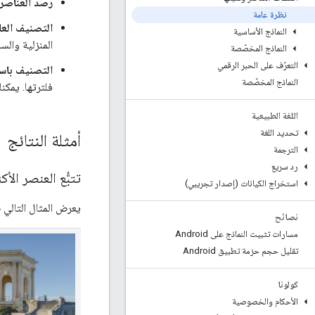
رصد العناصر ا
نظرة عامة
التصنيف العا
النماذج الأساسية
المنزلية والسل
النماذج المخصّصة
التعرّف على الحبر الرقمي
التصنيف با
النماذج المخصّصة
فلترتها. يمكن
اللغة الطبيعية
تحديد اللغة
أمثلة النتائج
الترجمة
رد سريع
تتبُّع العنصر الأك
استخراج الكيانات (إصدار تجريبي)
يعرض المثال التالي بي
نصائح
مسارات تثبيت النماذج على Android
تقليل حجم حزمة تطبيق Android
كولونا
الأحكام والخصوصية