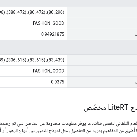
(296, 80)، (472, 80)، (472, 388)، (296, 388)
FASHION_GOOD
ف
0.94921875
(439, 83)، (615, 83)، (615, 306)، (439, 306)
FASHION_GOOD
ف
0.9375
Lit
RT مخصّص
لعام التلقائي لخمس فئات، ما يوفّر معلومات محدودة عن العناصر التي تم رصدها
 أضيق من المفاهيم بمزيد من التفصيل، مثل نموذج للتمييز بين أنواع الزهور أو أن