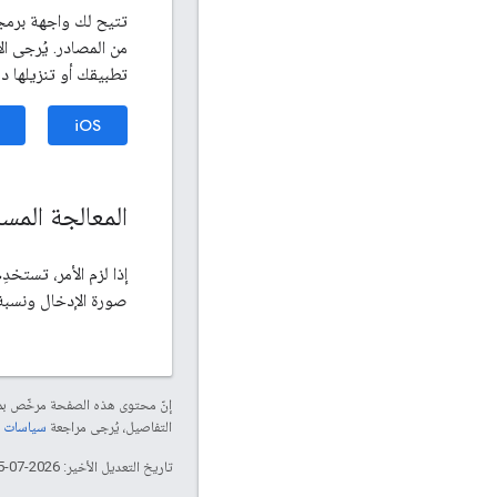
تتيح لك واجهة برمج
من المصادر. يُرجى ال
تطبيقك أو تنزيلها ديناميكيًا 
iOS
المعالجة المس
إذا لزم الأمر، تستخ
صورة الإدخال ونسبة 
إنّ محتوى هذه الصفحة مرخّص 
التفاصيل، يُرجى مراجعة
سياسات موقع elopers
تاريخ التعديل الأخير: 2026-07-15 (حسب التوقيت العالمي المتفَّق عليه)