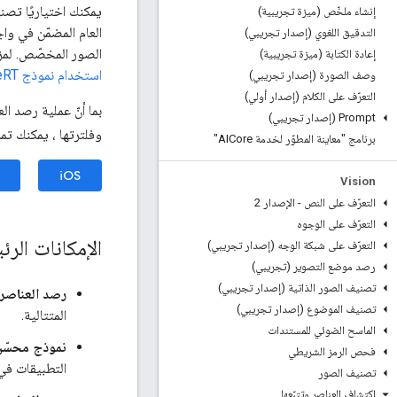
يمكنك اختياريًا تصني
إنشاء ملخّص (ميزة تجريبية)
العام المضمّن في وا
التدقيق اللغوي (إصدار تجريبي)
الصور المخصّص. لمزي
إعادة الكتابة (ميزة تجريبية)
استخدام نموذج LiteRT مخصّص
وصف الصورة (إصدار تجريبي)
التعرّف على الكلام (إصدار أولي)
بما أنّ عملية رصد ال
Prompt (إصدار تجريبي)
وفلترتها ، يمكنك تم
برنامج "معاينة المطوّر لخدمة AICore"
iOS
Vision
التعرّف على النص - الإصدار 2
التعرّف على الوجوه
الإمكانات الرئ
التعرّف على شبكة الوجه (إصدار تجريبي)
رصد موضع التصوير (تجريبي)
تصنيف الصور الذاتية (إصدار تجريبي)
رصد العناصر و
تصنيف الموضوع (إصدار تجريبي)
المتتالية.
الماسح الضوئي للمستندات
نموذج محسّن
فحص الرمز الشريطي
التطبيقات في 
تصنيف الصور
اكتشاف العناصر وتتبّعها