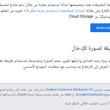
ة التطبيقات هذه تخصيصها لحالة استخدام معيّنة من خلال دعم نماذج تصن
اطّلاع على مقالة
النماذج المخصّصة باستخدام حزمة تعلّم الآلة
لمزيد من المعلو
من Cloud Storage.
Android
بقة لصورة الإدخال
دِم ميزة رصد العناصر وتتبُّعها تغيير حجم الصورة وتمديدها باستخدام طريقة 
العرض إلى الارتفاع بما يتناسب مع متطلبات النموذج الأساسي.
بموجب
ترخيص Creative Commons Attribution 4.0‏
ما لم يُنصّ على خلاف ذلك، ونماذج الر
Google Dev‏
. إنّ Java هي علامة تجارية مسجَّلة لشركة Oracle و/أو شركائها التابعين.