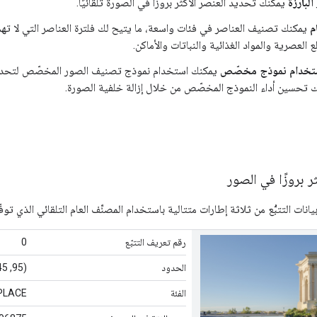
لبارزة
يمكنك تحديد العنصر الأكثر بروزًا في الصورة تلقائيًا.
م
يمكنك تصنيف العناصر في فئات واسعة، ما يتيح لك فلترة العناصر التي لا تهمّ
ع العصرية والمواد الغذائية والنباتات والأماكن.
ستخدام نموذج مخصّص
يمكنك استخدام نموذج تصنيف الصور المخصّص لتحديد 
ك تحسين أداء النموذج المخصّص من خلال إزالة خلفية الصورة.
ثر بروزًا في الصور
انات التتبُّع من ثلاثة إطارات متتالية باستخدام المصنِّف العام التلقائي الذي توفّر
رقم تعريف التتبّع
0
الحدود
(95, 45)، (496, 45)، (496, 240)، (95, 240)
الفئة
PLACE