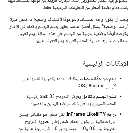
التكنولوجيا، يمكن للمطورين إنشاء تجارب فريدة من نوعها لمستخدميهم
باستخدام بضعة أسطر من التعليمات البرمجية فقط.
يجب أن يكون وجه المستخدم موجودًا لاكتشاف وضعية ما. تعمل ميزة
"رصد الوضعية" بشكل أفضل عندما يظهر جسم الجسم بأكمله في الإطار،
وترصد أيضًا وضعية جزئية من الجسم. في هذه الحالة، يتم تعيين
إحداثيات خارج الصورة للمعالم التي لا يتم التعرف عليها.
الإمكانات الرئيسية
دعم من عدّة منصات
يمكنك التمتع بالتجربة نفسها على
كل من Android وiOS.
تتبُّع الجسم بالكامل
يعرض النموذج 33 نقطة رئيسية
للمعلَم السيني، بما في ذلك مواضع اليدين والقدمين.
درجة InFrame LikeliITY
: لكل معلَم، هو مقياس يشير
إلى احتمالية أن يكون المَعلم ضمن إطار الصورة. تتراوح
النتيجة بين 0.0 و1.0، حيث يشير 1.0 إلى درجة عالية من