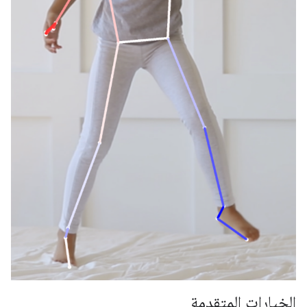
-179.28519)
0.9737737
(1073.8956،
LEFT_WRIST
15
654.9725،
-820.93463)
0.995568
(218.27956،
RIGHT_WRIST
16
1015.70435،
-683.6567)
0.95273364
(1146.1635،
LEFT_PINKY
17
609.6432،
-956.9976)
0.9785348
(176.17755،
RIGHT_PINKY
18
1065.838،
-776.5006)
الخيارات المتقدمة