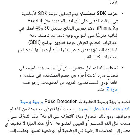
الثقة.
حزمتا SDK محسَّنتان
يتم تشغيل حزمة SDK الأساسية
في الوقت الفعلي على الهواتف الحديثة مثل Pixel 4
وiPhone X. وهو يعرض النتائج بمعدل 30 و45 لقطة في
الثانية تقريبًا على التوالي. ومع ذلك، قد تختلف دقة
إحداثيات المعالم. تعرض حزمة تطوير البرامج (SDK)
الدقيقة النتائج بمعدل عرض إطارات أبطأ، غير أنها تُنتج قيم
إحداثيات أكثر دقة.
تخطيط Z لتحليل متعمق
يمكن أن تساعد هذه القيمة في
تحديد ما إذا كانت أجزاء من جسم المستخدم في مقدمة أو
خلف أودي المستخدمين. لمزيد من المعلومات، راجع قسم
إدارة Z
أدناه.
تشبه واجهة برمجة التطبيقات Pose Detection
واجهة برمجة
التطبيقات للتعرف على الوجوه
من حيث أنها تعرض مجموعة من المَعالم
وموقعها. ومع ذلك، تحاول ميزة "التعرّف على الوجه" أيضًا التعرّف على
سمات مثل الفم المبتسم أو العيون المفتوحة، إلا أنّ هذه الميزة لا تضيف أي
معنى إلى العلامات الأرضية في الوضعية أو الوضعية نفسها. يمكنك إنشاء