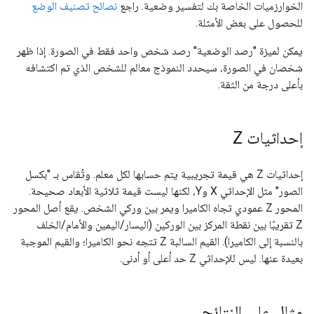
الخوارزميات الخاصة بك لتفسير وضعية. راجع
نصائح تصنيف الوضع
للحصول على بعض الأمثلة.
يمكن لميزة "رصد الوضعية" رصد شخص واحد فقط في الصورة. إذا ظهر
شخصان في الصورة، سيحدد النموذج معالم للشخص الذي تم اكتشافه
بأعلى درجة من الثقة.
إحداثيات Z
إحداثيات Z هي قيمة تجريبية يتم حسابها لكل معلم. وتُقاس بـ "بكسل
الصور" مثل الإحداثي X وY، لكنها ليست قيمة ثلاثية الأبعاد صحيحة.
المحور Z عمودي تجاه الكاميرا ويمر بين وركي الشخص. يقع أصل المحور
Z تقريبًا بين نقطة المركز بين الوركين (اليسار/اليمين والأمام/الخلف
بالنسبة إلى الكاميرا). القيم السالبة Z تتجه نحو الكاميرا؛ والقيم الموجبة
بعيدة عنها. ليس للإحداثي Z حد أعلى أو أدنى.
مثال على النتائج