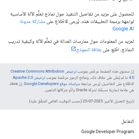
للحصول على مزيد من تفاصيل التنفيذ حول نماذج تعلُّم الآلة الأساسية
لواجهة برمجة التطبيقات هذه، يُرجى الاطّلاع على
مشاركة مدونة
.
Google AI
لمزيد من المعلومات حول ممارسات العدالة في تعلُّم الآلة وكيفية تدريب
النماذج، اطّلِع على
بطاقة النموذج
.
إنّ محتوى هذه الصفحة مرخّص بموجب
ترخيص Creative Commons Attribution
4.0‏
ما لم يُنصّ على خلاف ذلك، ونماذج الرموز مرخّصة بموجب
ترخيص Apache 2.0‏
.
للاطّلاع على التفاصيل، يُرجى مراجعة
سياسات موقع Google Developers‏
. إنّ Java
هي علامة تجارية مسجَّلة لشركة Oracle و/أو شركائها التابعين.
تاريخ التعديل الأخير: 2025-07-25 (حسب التوقيت العالمي المتفَّق عليه)
التفاعل
Google Developer Program