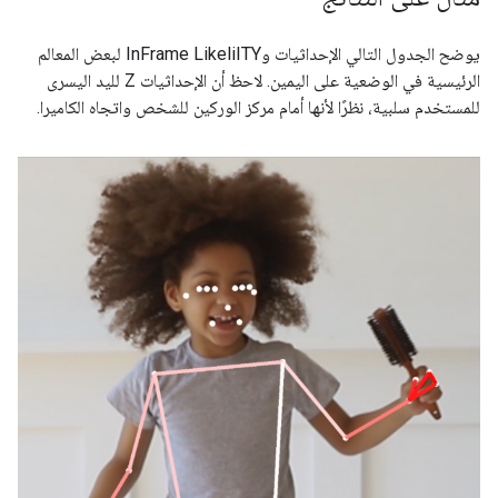
يوضح الجدول التالي الإحداثيات وInFrame LikeliITY لبعض المعالم
الرئيسية في الوضعية على اليمين. لاحظ أن الإحداثيات Z لليد اليسرى
للمستخدم سلبية، نظرًا لأنها أمام مركز الوركين للشخص واتجاه الكاميرا.
مَعلم
Type
الموضع
InFrameLikelihood
0.9999038
(734.9671،
LEFT_SHOULDER
11
550.7924،
-118.11934)
0.9999894
(391.27032،
RIGHT_SHOULDER
12
583.2485،
-321.15836)
0.9836427
(903.83704،
LEFT_ELBOW
13
754.676،
-219.67009)
0.99970156
(322.18152،
RIGHT_ELBOW
14
842.5973،