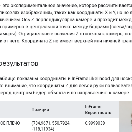
 это экспериментальное значение, которое рассчитываетс
пикселях изображения», таких как координаты X и Y, но не
ачением. Ось Z перпендикулярна камере и проходит межд
ся примерно в центральной точке между бедрами (слева/сп
камеры). Отрицательные значения Z относятся к камере; п
и от него. Координата Z не имеет верхней или нижней гран
результатов
аблице показаны координаты и InFrameLikelihood для неск
те внимание, что координаты Z для левой руки пользовате
перед центром бедер объекта и по направлению к камере.
InFrame
Позиция
Вероятность
ОЕ ПЛЕЧО
(734,9671, 550,7924,
0,9999038
-118,11934)