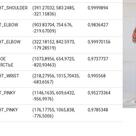
HT_SHOULDER
(391.27032, 583.2485,
0,9999894
-321.15836)
T_ELBOW
(903.83704, 754.676,
0,9836427
-219.67009)
HT_ELBOW
(322.18152, 842.5973,
0,99970156
-179.28519)
ВОЕ
(1073,8956, 654,9725,
0,9737737
ПЯСТЬЕ
-820,93463)
HT_WRIST
(218,27956, 1015,70435,
0,995568
-683,6567)
T_PINKY
(1146,1635, 609,6432,
0,95273364
-956,9976)
HT_PINKY
(176,17755, 1065,838,
0,9785348
-776,5006)