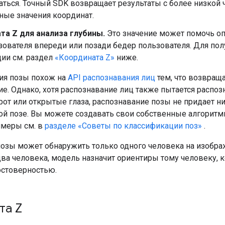
ться. Точный SDK возвращает результаты с более низкой 
ные значения координат.
та Z для анализа глубины.
Это значение может помочь опр
зователя впереди или позади бедер пользователя. Для по
ии см. раздел
«Координата Z»
ниже.
ия позы похож на
API распознавания лиц
тем, что возвраща
. Однако, хотя распознавание лиц также пытается распозн
от или открытые глаза, распознавание позы не придает н
мой позе. Вы можете создавать свои собственные алгоритм
имеры см. в
разделе «Советы по классификации поз»
.
озы может обнаружить только одного человека на изобра
два человека, модель назначит ориентиры тому человеку, 
стоверностью.
та Z