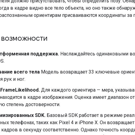
теля должно присутствовать, чтобы определить позу. Обн
огда в кадре видно все тело объекта, но оно также обнаруж
ераспознанным ориентирам присваиваются координаты за 
 возможности
тформенная поддержка.
Наслаждайтесь одинаковыми воз
OS.
ание всего тела
Модель возвращает 33 ключевые ориент
 рук и ног.
FrameLikelihood.
Для каждого ориентира — мера, указываю
находится в кадре изображения. Оценка имеет диапазон от 0
ю степень достоверности.
мизированных SDK.
Базовый SDK работает в режиме реал
ых телефонах, таких как Pixel 4 и iPhone X. Он возвращае
 кадров в секунду соответственно. Однако точность коор