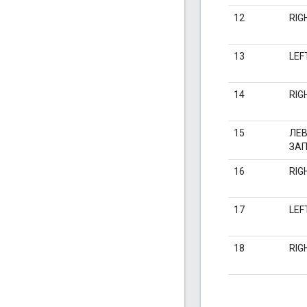
12
RIG
13
LEF
14
RIG
15
ЛЕ
ЗА
16
RIG
17
LEF
18
RIG