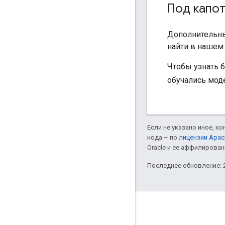
Под капо
Дополнительны
найти в наше
Чтобы узнать 
обучались мод
Если не указано иное, к
кода – по
лицензии Apac
Oracle и ее аффилирован
Последнее обновление: 2
Полезные ссылки