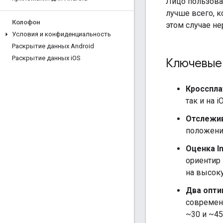
Лицо пользова
лучше всего, к
Колофон
этом случае н
Условия и конфиденциальность
Раскрытие данных Android
Раскрытие данных i
OS
Ключевые
Кросспла
так и на i
Отслежив
положения
Оценка In
ориентир 
на высоку
Два опти
современн
~30 и ~45