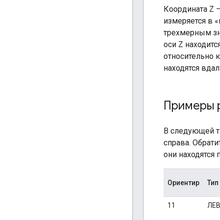
Координата Z —
измеряется в «
трехмерным зн
оси Z находит
относительно 
находятся вдал
Примеры 
В следующей т
справа. Обрати
они находятся 
Ориентир
Тип
11
ЛЕВ