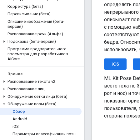
определять по
Корректура (бета)
непрерывного 
Переписывание (бета)
описывает пол
Описание изображения (бета-
с помощью наб
версия)
соответствуют 
Распознавание речи (Альфа)
бедра. Относи
Подсказка (бета-версия)
использовать, 
Программа предварительного
просмотра для разработчиков
AICore
iOS
Зрение
ML Kit Pose De
Распознавание текста v2
всего тела по 
Распознавание лиц
рот и нос) и то
Обнаружение сетки лица (бета)
показаны орие
Обнаружение позы (бета)
пользователя, 
Обзор
сторона пользо
Android
i
OS
Параметры классификации позы