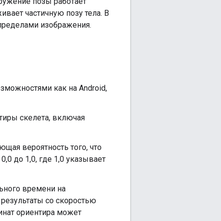
аружение позы работает
ивает частичную позу тела. В
пределами изображения.
можностями как на Android,
иры скелета, включая
щая вероятность того, что
,0 до 1,0, где 1,0 указывает
ьного времени на
т результаты со скоростью
динат ориентира может