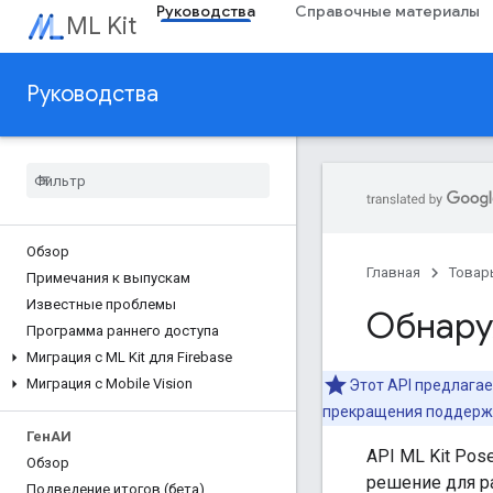
Руководства
Справочные материалы
ML Kit
Руководства
Обзор
Главная
Товар
Примечания к выпускам
Известные проблемы
Обнару
Программа раннего доступа
Миграция с ML Kit для Firebase
Миграция с Mobile Vision
Этот API предлагае
прекращения поддержк
ГенАИ
API ML Kit Pos
Обзор
решение для р
Подведение итогов (бета)