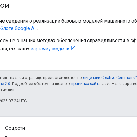
том
е сведения о реализации базовых моделей машинного обу
м
блоге Google AI
.
больше о наших методах обеспечения справедливости в сфе
ели, см. нашу
карточку модели.
онтент на этой странице предоставляется по
лицензии Creative Commons "
he 2.0
. Подробнее об этом написано в
правилах сайта
. Java – это заре
ных лиц.
025-07-24 UTC.
Соцсети