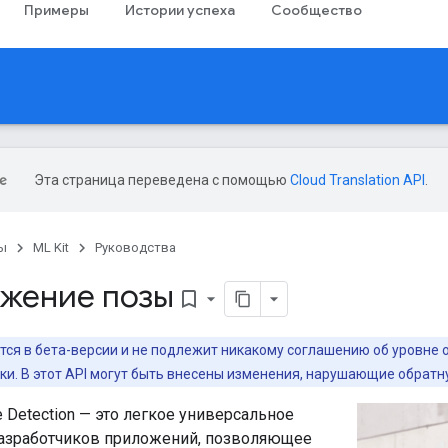
Примеры
Истории успеха
Сообщество
Эта страница переведена с помощью
Cloud Translation API
.
ы
ML Kit
Руководства
жение позы
bookmark_border
тся в бета-версии и не подлежит никакому соглашению об уровне
и. В этот API могут быть внесены изменения, нарушающие обратн
e Detection — это легкое универсальное
азработчиков приложений, позволяющее