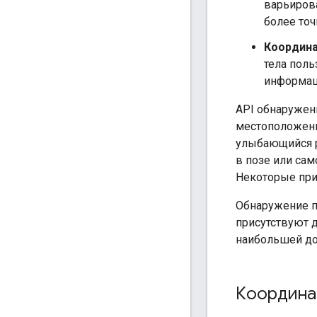
варьирова
более точ
Координа
тела поль
информац
API обнаружен
местоположение
улыбающийся р
в позе или са
Некоторые пр
Обнаружение п
присутствуют 
наибольшей до
Координа