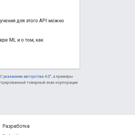
чения для этого API можно
ре ML и о том, как
С указанием авторства 4.0"
, а примеры
гистрированный товарный знак корпорации
Разработка