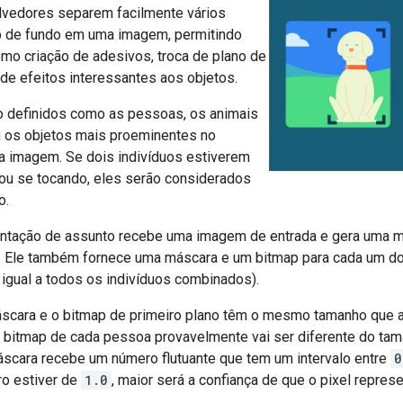
vedores separem facilmente vários
o de fundo em uma imagem, permitindo
mo criação de adesivos, troca de plano de
de efeitos interessantes aos objetos.
 definidos como as pessoas, os animais
 os objetos mais proeminentes no
da imagem. Se dois indivíduos estiverem
ou se tocando, eles serão considerados
o.
tação de assunto recebe uma imagem de entrada e gera uma má
o. Ele também fornece uma máscara e um bitmap para cada um do
 igual a todos os indivíduos combinados).
áscara e o bitmap de primeiro plano têm o mesmo tamanho que 
 bitmap de cada pessoa provavelmente vai ser diferente do ta
áscara recebe um número flutuante que tem um intervalo entre
0
o estiver de
1.0
, maior será a confiança de que o pixel repres