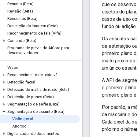
que os desenvol
Resumo (Beta)
objetos do plan
Revisão (Beta)
casos de uso co
Reescritas (Beta)
fundo ou adição 
Descrição da imagem (Beta)
Reconhecimento de fala (Alfa)
Os assuntos são
Comando (Beta)
de estimação ou
Programa de prévia do AICore para
primeiro plano 
desenvolvedores
muito próximos 
um único assunt
Visão
Reconhecimento de texto v2
A API de segmen
Detecção facial
o primeiro plan
Detecção de malha de rosto (Beta)
primeiro plano é
Detecção de poses (Beta)
Segmentação de selfie (Beta)
Por padrão, a m
Segmentação de assunto (Beta)
da máscara e do
Visão geral
Cada pixel da m
Android
próximo o númer
Digitalizador de documentos