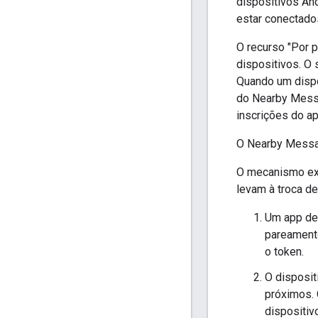
dispositivos An
estar conectados
O recurso "Por 
dispositivos. O
Quando um dispo
do Nearby Messa
inscrições do apl
O Nearby Messag
O mecanismo exa
levam à troca d
Um app de 
pareamento
o token.
O disposit
próximos. 
dispositiv