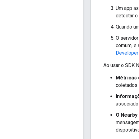
Um app ass
detectar o
Quando um 
O servidor
comum, e 
Developer
Ao usar o SDK N
Métricas
coletados 
Informaçõ
associados
O Nearby
mensagem 
dispositiv