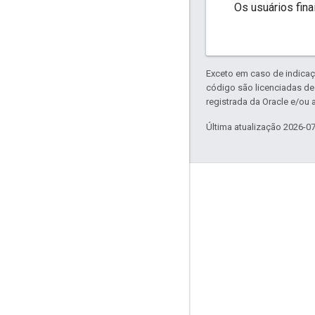
Os usuários fin
Exceto em caso de indicaç
código são licenciadas d
registrada da Oracle e/ou a
Última atualização 2026-0
Envolver
Google Developer Program
Google Developer Groups
Google Developer Experts
Accelerators
Google Cloud & NVIDIA