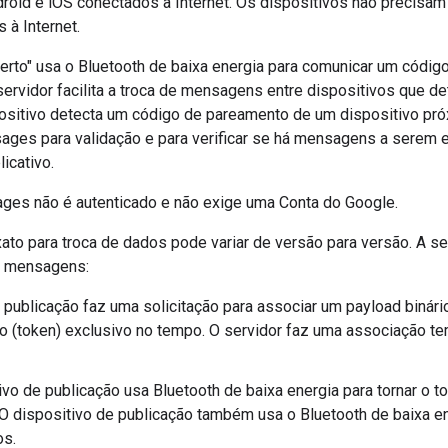
droid e iOS conectados à Internet. Os dispositivos não precis
 à Internet.
perto" usa o Bluetooth de baixa energia para comunicar um códig
 servidor facilita a troca de mensagens entre dispositivos que
sitivo detecta um código de pareamento de um dispositivo próxi
ges para validação e para verificar se há mensagens a serem en
icativo.
es não é autenticado e não exige uma Conta do Google.
to para troca de dados pode variar de versão para versão. A s
e mensagens:
publicação faz uma solicitação para associar um payload binár
 (token) exclusivo no tempo. O servidor faz uma associação t
ivo de publicação usa Bluetooth de baixa energia para tornar o t
O dispositivo de publicação também usa o Bluetooth de baixa en
os.