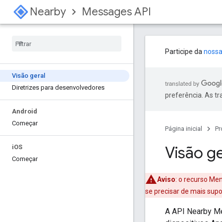
Nearby
Messages API
Participe da
nossa
Visão geral
Diretrizes para desenvolvedores
preferência. As t
Android
Começar
Página inicial
Pr
Visão ge
i
OS
Começar
Aviso
:
o recurso Men
se precisar de mais supo
A API Nearby Me