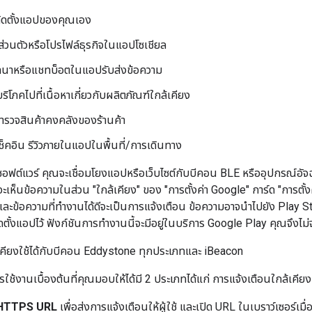
ติดตั้งแอปของคุณเอง
ส่วนตัวหรือโปรไฟล์ธุรกิจในแอปโซเชียล
ทนาหรือแชทบ็อตในแอปรับส่งข้อความ
้บริโภคไปที่เนื้อหาเกี่ยวกับผลิตภัณฑ์ใกล้เคียง
้สํารวจสินค้าคงคลังของร้านค้า
ช็คอิน รีวิวภายในแอปในพื้นที่/การเดินทาง
ต์แวร์ คุณจะเชื่อมโยงแอปหรือเว็บไซต์กับบีคอน BLE หรืออุปกรณ์อัจฉริยะที
ะเห็นข้อความในส่วน "ใกล้เคียง" ของ "การตั้งค่า Google" การ์ด "การตั้ง
และข้อความที่ทํางานได้ดีจะเป็นการแจ้งเตือน ข้อความอาจนําไปยัง Play St
้งแอปไว้ ฟังก์ชันการทํางานนี้จะมีอยู่ในบริการ Google Play คุณจึงไม่จํา
เคียงใช้ได้กับบีคอน Eddystone ทุกประเภทและ iBeacon
้งานเบื้องต้นที่คุณมอบให้ได้มี 2 ประเภทได้แก่ การแจ้งเตือนใกล้เคียง
ง HTTPS URL
เพื่อส่งการแจ้งเตือนให้ผู้ใช้ และเปิด URL ในเบราว์เซอร์เมื่