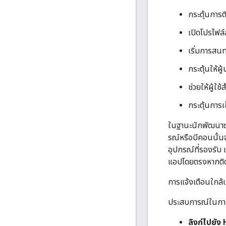
กระตุ้นการ
เปิดโปรไฟล์
เริ่มการสน
กระตุ้นให้ผู
ช่วยให้ผู้ใช
กระตุ้นการเ
ในฐานะนักพัฒนาซอฟ
รณ์หรือบีคอนนั้นจ
อุปกรณ์ที่รองรับ 
แอปโดยตรงหากติดตั
การแจ้งเตือนใกล้
ประสบการณ์ในการใช
ลิงก์ไปยั