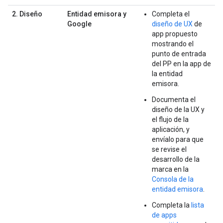
2. Diseño
Entidad emisora y
Completa el
Google
diseño de UX
de
app propuesto
mostrando el
punto de entrada
del PP en la app de
la entidad
emisora.
Documenta el
diseño de la UX y
el flujo de la
aplicación, y
envíalo para que
se revise el
desarrollo de la
marca en la
Consola de la
entidad emisora
.
Completa la
lista
de apps