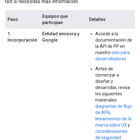
red si necesitas más información.
Equipos que
Paso
Detalles
participan
1.
Entidad emisora y
Accede a la
Incorporación
Google
documentación de
la API de PP en
nuestro
sitio para
desarrolladores
.
Antes de
comenzar a
diseñar y
desarrollar, revisa
los siguientes
materiales:
diagramas de flujo
de APIs
,
lineamientos de la
marca sobre UX
y
consideraciones
de seguridad
.