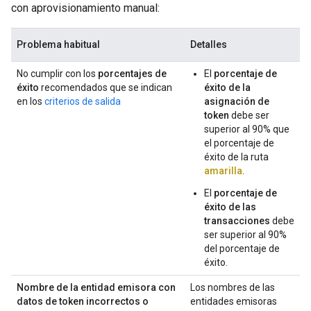
con aprovisionamiento manual:
Problema habitual
Detalles
No cumplir con los
porcentajes de
El
porcentaje de
éxito
recomendados que se indican
éxito de la
en los
criterios de salida
asignación de
token
debe ser
superior al 90% que
el porcentaje de
éxito de la ruta
amarilla
.
El
porcentaje de
éxito de las
transacciones
debe
ser superior al 90%
del porcentaje de
éxito.
Nombre de la entidad emisora con
Los nombres de las
datos de token incorrectos o
entidades emisoras