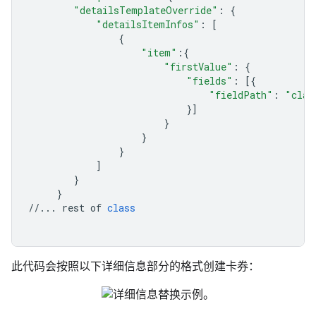
"detailsTemplateOverride"
:
{
"detailsItemInfos"
:
[
{
"item"
:{
"firstValue"
:
{
"fields"
:
[{
"fieldPath"
:
"clas
}]
}
}
}
]
}
}
//...
rest
of
class
此代码会按照以下详细信息部分的格式创建卡券：