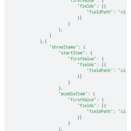
"firstValue"
:
{
"fields"
:
[{
"fieldPath"
:
"clas
}]
}
},
}
},{
"threeItems"
:
{
"startItem"
:
{
"firstValue"
:
{
"fields"
:
[{
"fieldPath"
:
"clas
}]
}
},
"middleItem"
:
{
"firstValue"
:
{
"fields"
:
[{
"fieldPath"
:
"clas
}]
}
},