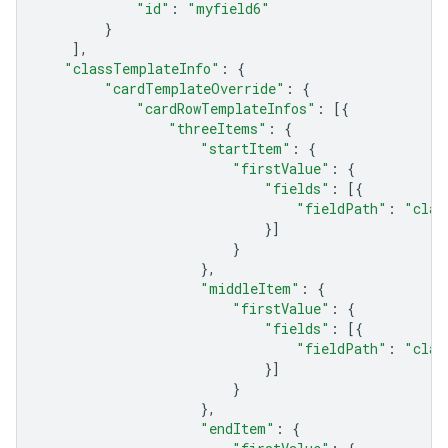
"id"
:
"myfield6"
}
],
"classTemplateInfo"
:
{
"cardTemplateOverride"
:
{
"cardRowTemplateInfos"
:
[{
"threeItems"
:
{
"startItem"
:
{
"firstValue"
:
{
"fields"
:
[{
"fieldPath"
:
"clas
}]
}
},
"middleItem"
:
{
"firstValue"
:
{
"fields"
:
[{
"fieldPath"
:
"clas
}]
}
},
"endItem"
:
{