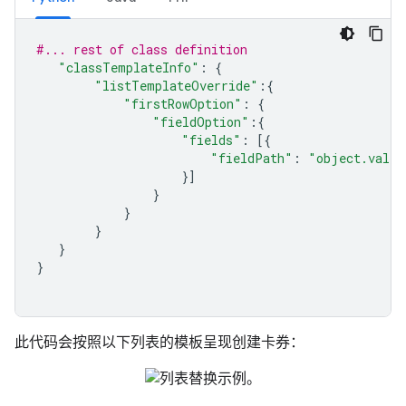
#... rest of class definition
"classTemplateInfo"
:
{
"listTemplateOverride"
:{
"firstRowOption"
:
{
"fieldOption"
:{
"fields"
:
[{
"fieldPath"
:
"object.valid
}]
}
}
}
}
}
此代码会按照以下列表的模板呈现创建卡券：