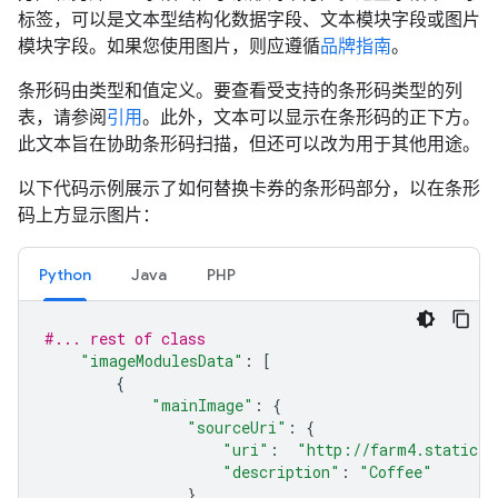
标签，可以是文本型结构化数据字段、文本模块字段或图片
模块字段。如果您使用图片，则应遵循
品牌指南
。
条形码由类型和值定义。要查看受支持的条形码类型的列
表，请参阅
引用
。此外，文本可以显示在条形码的正下方。
此文本旨在协助条形码扫描，但还可以改为用于其他用途。
以下代码示例展示了如何替换卡券的条形码部分，以在条形
码上方显示图片：
Python
Java
PHP
#... rest of class
"imageModulesData"
:
[
{
"mainImage"
:
{
"sourceUri"
:
{
"uri"
:
"http://farm4.staticfl
"description"
:
"Coffee"
}