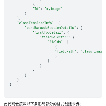
},
"Id"
:
"myimage"
}
],
"classTemplateInfo"
:
{
"cardBarcodeSectionDetails"
:
{
"firstTopDetail"
:
{
"fieldSelector"
:
{
"fields"
:
[
{
"fieldPath"
:
"class.imageM
}
]
}
}
}
}
}
此代码会按照以下条形码部分的格式创建卡券：