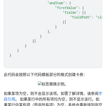
"endItem"
:
{
"firstValue"
:
{
"fields"
:
[{
"fieldPath"
:
"clas
}]
}
},
}
}]
}
}
}
此代码会按照以下代码模板部分的格式创建卡券：
如果某项为空，则不会显示该项。如需了解详情，请参阅
字
段引用
。 如果某行中的所有项均为空，则不显示该行。如
果某行中某些项（而非所有项）为空，系统会重新排列非空