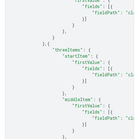
"firstValue"
:
{
"fields"
:
[{
"fieldPath"
:
"clas
}]
}
},
}
},{
"threeItems"
:
{
"startItem"
:
{
"firstValue"
:
{
"fields"
:
[{
"fieldPath"
:
"clas
}]
}
},
"middleItem"
:
{
"firstValue"
:
{
"fields"
:
[{
"fieldPath"
:
"clas
}]
}
},