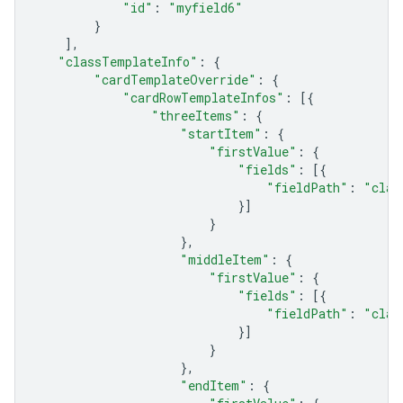
"id"
:
"myfield6"
}
],
"classTemplateInfo"
:
{
"cardTemplateOverride"
:
{
"cardRowTemplateInfos"
:
[{
"threeItems"
:
{
"startItem"
:
{
"firstValue"
:
{
"fields"
:
[{
"fieldPath"
:
"clas
}]
}
},
"middleItem"
:
{
"firstValue"
:
{
"fields"
:
[{
"fieldPath"
:
"clas
}]
}
},
"endItem"
:
{