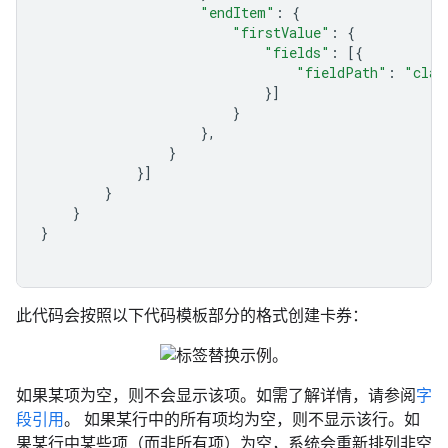
"endItem"
:
{
"firstValue"
:
{
"fields"
:
[{
"fieldPath"
:
"clas
}]
}
},
}
}]
}
}
}
此代码会按照以下代码模板部分的格式创建卡券：
如果某项为空，则不会显示该项。如需了解详情，请参阅
字
段引用
。 如果某行中的所有项均为空，则不显示该行。如
果某行中某些项（而非所有项）为空，系统会重新排列非空