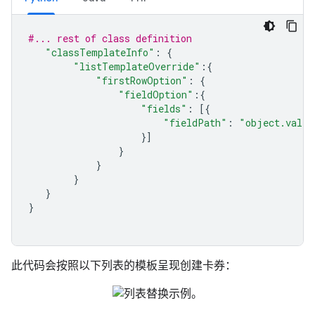
#... rest of class definition
"classTemplateInfo"
:
{
"listTemplateOverride"
:{
"firstRowOption"
:
{
"fieldOption"
:{
"fields"
:
[{
"fieldPath"
:
"object.valid
}]
}
}
}
}
}
此代码会按照以下列表的模板呈现创建卡券：