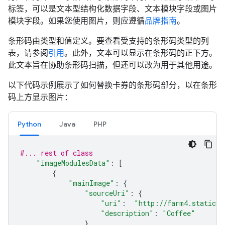
标签，可以是文本型结构化数据字段、文本模块字段或图片
模块字段。如果您使用图片，则应遵循
品牌指南
。
条形码由类型和值定义。要查看受支持的条形码类型的列
表，请参阅
引用
。此外，文本可以显示在条形码的正下方。
此文本旨在协助条形码扫描，但还可以改为用于其他用途。
以下代码示例展示了如何替换卡券的条形码部分，以在条形
码上方显示图片：
Python
Java
PHP
#... rest of class
"imageModulesData"
:
[
{
"mainImage"
:
{
"sourceUri"
:
{
"uri"
:
"http://farm4.staticfl
"description"
:
"Coffee"
}