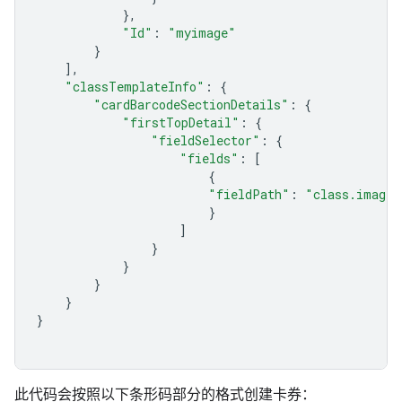
},
"Id"
:
"myimage"
}
],
"classTemplateInfo"
:
{
"cardBarcodeSectionDetails"
:
{
"firstTopDetail"
:
{
"fieldSelector"
:
{
"fields"
:
[
{
"fieldPath"
:
"class.imageM
}
]
}
}
}
}
}
此代码会按照以下条形码部分的格式创建卡券：