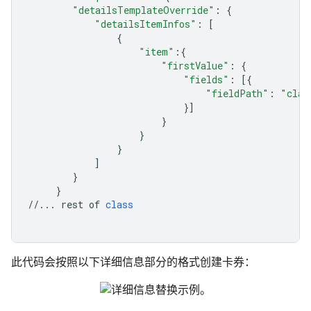
"detailsTemplateOverride"
:
{
"detailsItemInfos"
:
[
{
"item"
:{
"firstValue"
:
{
"fields"
:
[{
"fieldPath"
:
"clas
}]
}
}
}
]
}
}
//...
rest
of
class
此代码会按照以下详细信息部分的格式创建卡券：