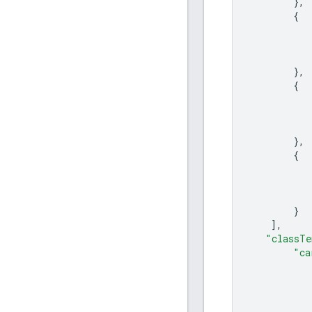
},
{
},
{
},
{
}
],
"classTe
"ca