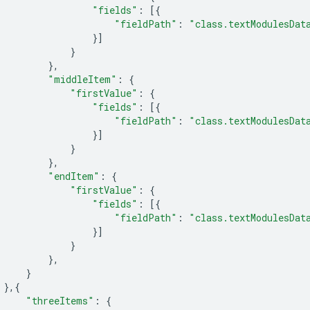
"fields"
:
[{
"fieldPath"
:
"class.textModulesDat
}]
}
},
"middleItem"
:
{
"firstValue"
:
{
"fields"
:
[{
"fieldPath"
:
"class.textModulesDat
}]
}
},
"endItem"
:
{
"firstValue"
:
{
"fields"
:
[{
"fieldPath"
:
"class.textModulesDat
}]
}
},
}
},{
"threeItems"
:
{