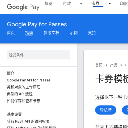
概览
付款
卡券
印度
Pay
Google Pay for Passes
首页
指南
参考文档
示例
支持
首页
产品
G
简介
卡券模
Google Pay API for Passes
类和对象的工作原理
典型的 API 流程
选择以下一种卡
如何保存和查看卡券
登机牌
基本设置
获取 REST API 的访问权限
公交卡支持模板