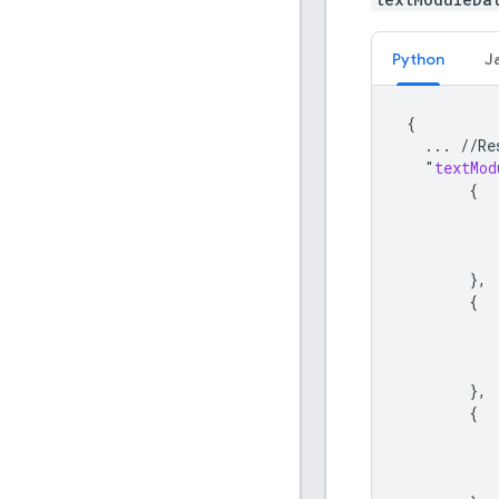
Python
J
{
...
//
Re
"
textMod
{
},
{
},
{