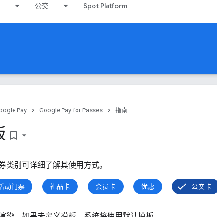
公交
Spot Platform
oogle Pay
Google Pay for Passes
指南
板
bookmark_border
券类别可详细了解其使用方式。
活动门票
礼品卡
会员卡
优惠
公交卡
渲染。如果未定义模板，系统将使用默认模板。