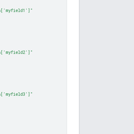
a['myfield1']"
a['myfield2']"
a['myfield3']"