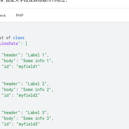
ava
PHP
st
of
class
ulesData
": [
"header"
:
"Label 1"
,
"body"
:
"Some info 1"
,
"id"
:
"myfield1"
"header"
:
"Label 2"
,
"body"
:
"Some info 2"
,
"id"
:
"myfield2"
"header"
:
"Label 3"
,
"body"
:
"Some info 3"
,
"id"
:
"myfield3"