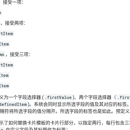
，接受一项：
m
，接受两项：
rtItem
Item
ms
，接受三项：
rtItem
Item
Item
义为一个字段选择器 (
.firstValue
)、两个字段选择器（
.firs
definedItem
)。系统会同时显示所选字段的值及其对应的标签
”分隔符将所选字段的值分隔开。所选字段的标签也是如此。预定
示了如何替换卡片模板的卡片行部分，以指定两行，每行包含三
ta
自定义字段及其标题作为标签：