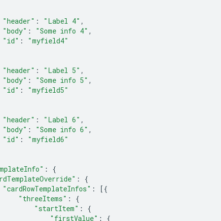
"header"
:
"Label 4"
,
"body"
:
"Some info 4"
,
"id"
:
"myfield4"
"header"
:
"Label 5"
,
"body"
:
"Some info 5"
,
"id"
:
"myfield5"
"header"
:
"Label 6"
,
"body"
:
"Some info 6"
,
"id"
:
"myfield6"
mplateInfo"
:
{
rdTemplateOverride"
:
{
"cardRowTemplateInfos"
:
[{
"threeItems"
:
{
"startItem"
:
{
"firstValue"
:
{