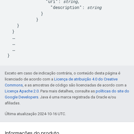
                "uri": 
string
,

                  "description": 
string
              }

            }

    }

  }

  …

  …

  …

Exceto em caso de indicação contrária, o conteúdo desta página é
licenciado de acordo com a
Licença de atribuição 4.0 do Creative
Commons
, e as amostras de código são licenciadas de acordo com a
Licença Apache 2.0
. Para mais detalhes, consulte as
políticas do site do
Google Developers
. Java é uma marca registrada da Oracle e/ou
afiliadas.
Última atualização 2024-10-16 UTC.
Informações do produto