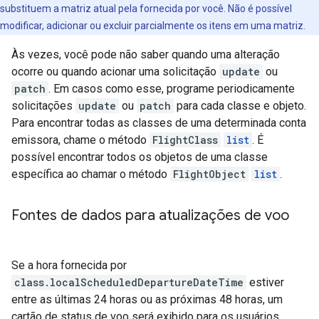
substituem a matriz atual pela fornecida por você. Não é possível
modificar, adicionar ou excluir parcialmente os itens em uma matriz.
Às vezes, você pode não saber quando uma alteração
ocorre ou quando acionar uma solicitação
update
ou
patch
. Em casos como esse, programe periodicamente
solicitações
update
ou
patch
para cada classe e objeto.
Para encontrar todas as classes de uma determinada conta
emissora, chame o método
FlightClass
list
. É
possível encontrar todos os objetos de uma classe
específica ao chamar o método
FlightObject
list
.
Fontes de dados para atualizações de voo
Se a hora fornecida por
class.localScheduledDepartureDateTime
estiver
entre as últimas 24 horas ou as próximas 48 horas, um
cartão de status de voo será exibido para os usuários.