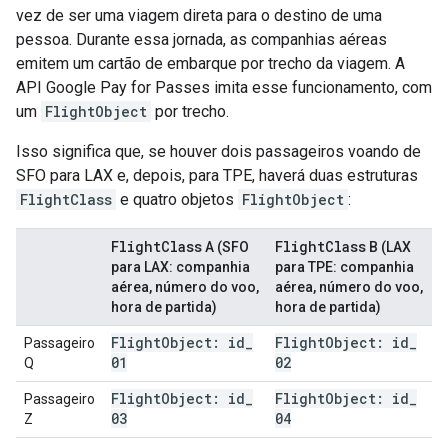
vez de ser uma viagem direta para o destino de uma
pessoa. Durante essa jornada, as companhias aéreas
emitem um cartão de embarque por trecho da viagem. A
API Google Pay for Passes imita esse funcionamento, com
um
FlightObject
por trecho.
Isso significa que, se houver dois passageiros voando de
SFO para LAX e, depois, para TPE, haverá duas estruturas
FlightClass
e quatro objetos
FlightObject
:
Flight
Class
Flight
Class
A (SFO
B (LAX
para LAX: companhia
para TPE: companhia
aérea, número do voo,
aérea, número do voo,
hora de partida)
hora de partida)
Flight
Object: id
_
Flight
Object: id
_
Passageiro
01
02
Q
Flight
Object: id
_
Flight
Object: id
_
Passageiro
03
04
Z