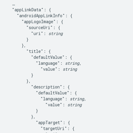
  …

  "appLinkData": {

    "androidAppLinkInfo": {

      "appLogoImage": {

        "sourceUri": {

          "uri": 
string
        }

      },

        "title": {

          "defaultValue": {

            "language": 
string
,

              "value": 
string
          }

        },

          "description": {

            "defaultValue": {

              "language": 
string
,

                "value": 
string
            }

          },

            "appTarget": {

              "targetUri": {
