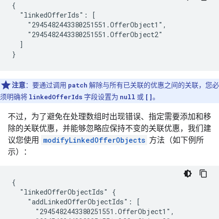
{

  "linkedOfferIds": [

    "2945482443380251551.OfferObject1",

    "2945482443380251551.OfferObject2"

  ]

}
注意
：要通过调用
patch
解除与所有已关联的优惠之间的关联，您必
须明确将
linkedOfferIds
字段设置为
null
或
[]
。
不过，为了避免在处理数组时出现错误、指定需要添加和移
除的关联优惠，并能够忽略应保持不变的关联优惠，我们建
议您使用
modifyLinkedOfferObjects
方法（如下例所
示）：
{

  "linkedOfferObjectIds" {

    "addLinkedOfferObjectIds": [

      "2945482443380251551.OfferObject1",
