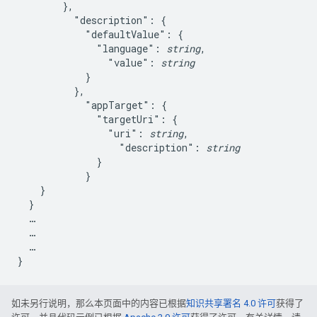
        },

          "description": {

            "defaultValue": {

              "language": 
string
,

                "value": 
string
            }

          },

            "appTarget": {

              "targetUri": {

                "uri": 
string
,

                  "description": 
string
              }

            }

    }

  }

  …

  …

  …

如未另行说明，那么本页面中的内容已根据
知识共享署名 4.0 许可
获得了