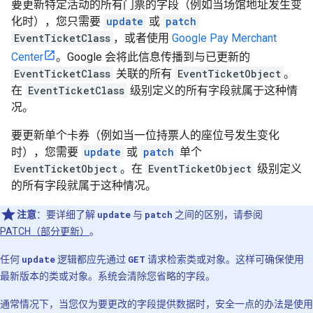
要更新特定活动的所有门票的字段（例如当场馆地址发生变
化时），您只需要
update
或
patch
EventTicketClass
，或者使用
Google Pay Merchant
Center
。Google 会将此信息传播到与已更新的
EventTicketClass
关联的所有
EventTicketObject
。
在
EventTicketClass
级别定义的所有字段就属于这种情
况。
要更新单个卡券（例如当一位持票人的座位号发生变化
时），您需要
update
或
patch
单个
EventTicketObject
。在
EventTicketObject
级别定义
的所有字段就属于这种情况。
注意
：要详细了解
update
与
patch
之间的区别，请参阅
PATCH（部分更新）
。
任何
update
逻辑都应先通过
GET
请求检索类或对象。这样可确保使用
最新版本的类或对象。系统会清除您省略的字段。
通常情况下，当您仅为要更改的字段提供数据时，安全一点的办法是使用