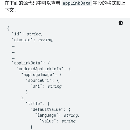
在下面的源代码中可以查看
appLinkData
字段的格式和上
下文：
{

  "id": 
string
,

  "classId": 
string
,

  …

  …

  …

  "appLinkData": {

    "androidAppLinkInfo": {

      "appLogoImage": {

        "sourceUri": {

          "uri": 
string
        }

      },

        "title": {

          "defaultValue": {

            "language": 
string
,

              "value": 
string
          }
